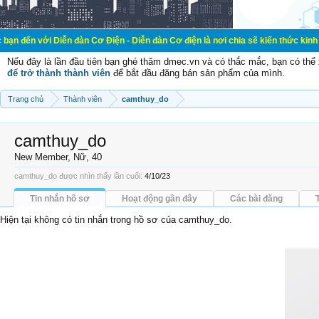
Diễn đàn Cơ Điện - Diễn đàn Cơ điện là nơi chia sẽ kiến thức kinh nghiệm trong
Nếu đây là lần đầu tiên bạn ghé thăm dmec.vn và có thắc mắc, bạn có th
để trở thành thành viên
để bắt đầu đăng bán sản phẩm của mình.
Trang chủ
Thành viên
camthuy_do
camthuy_do
New Member
, Nữ, 40
camthuy_do được nhìn thấy lần cuối:
4/10/23
Tin nhắn hồ sơ
Hoạt động gần đây
Các bài đăng
Hiện tại không có tin nhắn trong hồ sơ của camthuy_do.