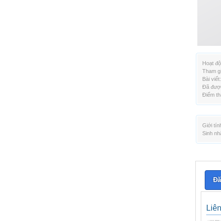
Hoạt độ
Tham gi
Bài viết:
Đã được
Điểm th
Giới tín
Sinh nh
Đă
Liê