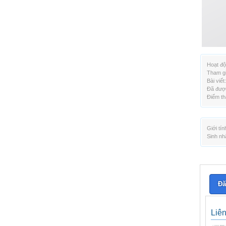
Hoạt độ
Tham gi
Bài viết:
Đã được
Điểm th
Giới tín
Sinh nh
Đă
Liê