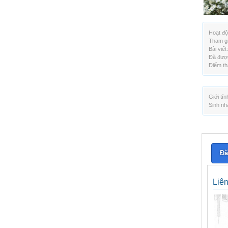
Hoạt độ
Tham gi
Bài viết:
Đã được
Điểm th
Giới tín
Sinh nh
Đă
Liê