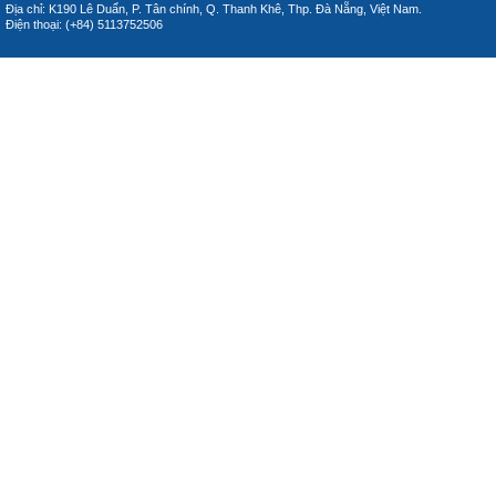
Địa chỉ: K190 Lê Duẩn, P. Tân chính, Q. Thanh Khê, Thp. Đà Nẵng, Việt Nam.
Điện thoại: (+84) 5113752506