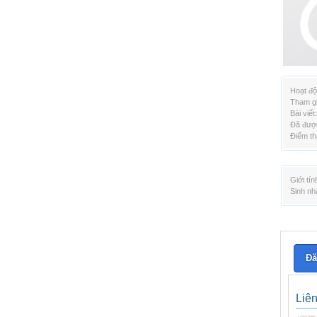
Hoạt độ
Tham gi
Bài viết:
Đã được
Điểm th
Giới tín
Sinh nh
Đă
Liê