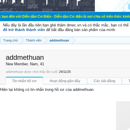
Diễn đàn Cơ Điện - Diễn đàn Cơ điện là nơi chia sẽ kiến thức kinh nghiệm tron
Nếu đây là lần đầu tiên bạn ghé thăm dmec.vn và có thắc mắc, bạn có th
để trở thành thành viên
để bắt đầu đăng bán sản phẩm của mình.
Trang chủ
Thành viên
addmethuan
addmethuan
New Member
, Nam, 41
addmethuan được nhìn thấy lần cuối:
29/11/25
Tin nhắn hồ sơ
Hoạt động gần đây
Các bài đăng
Hiện tại không có tin nhắn trong hồ sơ của addmethuan.