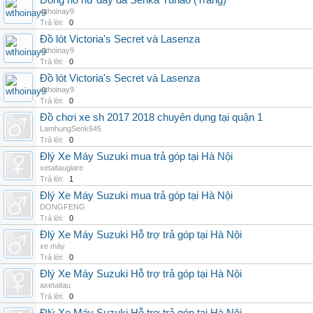
Đồng hồ nữ dây da Senka Yuhao (Trắng)
wthoinay9
Trả lời:
0
Đồ lót Victoria's Secret và Lasenza
wthoinay9
Trả lời:
0
Đồ lót Victoria's Secret và Lasenza
wthoinay9
Trả lời:
0
Đồ chơi xe sh 2017 2018 chuyên dụng tại quận 1
LamhungSenk645
Trả lời:
0
Đlý Xe Máy Suzuki mua trả góp tại Hà Nội‎
xetaitaugiare
Trả lời:
1
Đlý Xe Máy Suzuki mua trả góp tại Hà Nội‎
DONGFENG
Trả lời:
0
Đlý Xe Máy Suzuki Hỗ trợ trả góp tại Hà Nội‎
xe máy
Trả lời:
0
Đlý Xe Máy Suzuki Hỗ trợ trả góp tại Hà Nội‎
axetaitau
Trả lời:
0