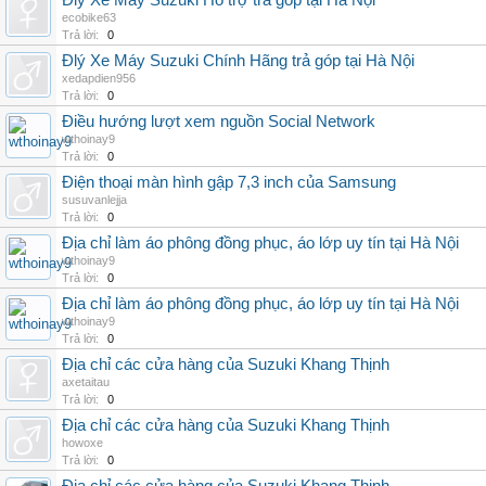
Đlý Xe Máy Suzuki Hỗ trợ trả góp tại Hà Nội‎
ecobike63
Trả lời:
0
Đlý Xe Máy Suzuki Chính Hãng trả góp tại Hà Nội‎
xedapdien956
Trả lời:
0
Điều hướng lượt xem nguồn Social Network
wthoinay9
Trả lời:
0
Điện thoại màn hình gập 7,3 inch của Samsung
susuvanlejja
Trả lời:
0
Địa chỉ làm áo phông đồng phục, áo lớp uy tín tại Hà Nội
wthoinay9
Trả lời:
0
Địa chỉ làm áo phông đồng phục, áo lớp uy tín tại Hà Nội
wthoinay9
Trả lời:
0
Địa chỉ các cửa hàng của Suzuki Khang Thịnh
axetaitau
Trả lời:
0
Địa chỉ các cửa hàng của Suzuki Khang Thịnh
howoxe
Trả lời:
0