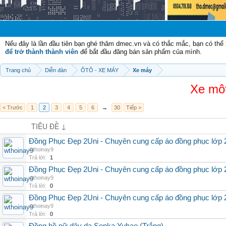
Chào mừ
Nếu đây là lần đầu tiên bạn ghé thăm dmec.vn và có thắc mắc, bạn có th
để trở thành thành viên
để bắt đầu đăng bán sản phẩm của mình.
Trang chủ
Diễn đàn
ÔTÔ - XE MÁY
Xe máy
Xe môt
< Trước
1
2
3
4
5
6
→
30
Tiếp >
TIÊU ĐỀ ↓
Đồng Phục Đẹp 2Uni - Chuyên cung cấp áo đồng phục lớp 
wthoinay9
Trả lời:
1
Đồng Phục Đẹp 2Uni - Chuyên cung cấp áo đồng phục lớp 
wthoinay9
Trả lời:
0
Đồng Phục Đẹp 2Uni - Chuyên cung cấp áo đồng phục lớp 
wthoinay9
Trả lời:
0