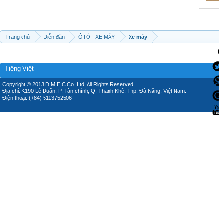
Trang chủ
Diễn đàn
ÔTÔ - XE MÁY
Xe máy
Tiếng Việt
Copyright © 2013 D.M.E.C Co.,Ltd, All Rights Reserved.
Địa chỉ: K190 Lê Duẩn, P. Tân chính, Q. Thanh Khê, Thp. Đà Nẵng, Việt Nam.
Điện thoại: (+84) 5113752506