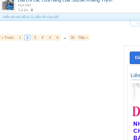
Địa chỉ các cửa hàng của Suzuki Khang Thịnh
mua bán
Trả lời:
0
Hiển thị chủ đề từ 21 đến 40 của 600
Tù
< Trước
1
2
3
4
5
6
→
30
Tiếp >
Đă
Liê