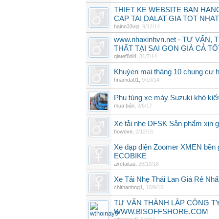
THIET KE WEBSITE BAN HAN
CAP TAI DALAT GIA TOT NHAT
hainn33vip
,
9/12/14
www.nhaxinhvn.net - TƯ VẤN,
THẤT TẠI SAI GON GIÁ CẢ T
qlatef8dl4
,
31/7/14
Khuýen mại tháng 10 chung cư h
hnamda01
,
9/10/14
Phụ tùng xe máy Suzuki khó ki
mua bán
,
3/6/17
Xe tải nhẹ DFSK Sản phẩm xịn g
howoxe
,
2/12/16
Xe đạp điện Zoomer XMEN bền g
ECOBIKE
axetaitau
,
26/10/16
Xe Tải Nhẹ Thái Lan Giá Rẻ Nhấ
chithanhng1
,
10/9/16
TƯ VẤN THÀNH LẬP CÔNG T
WWW.BISOFFSHORE.COM