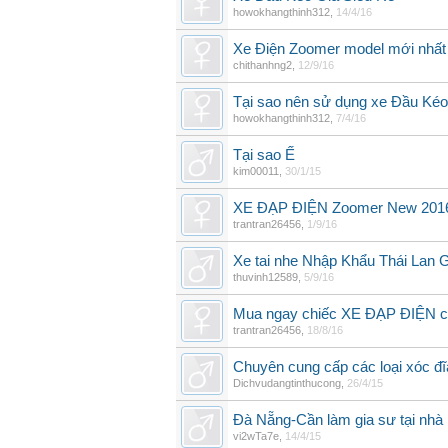
howokhangthinh312
,
14/4/16
Xe Điện Zoomer model mới nhất
chithanhng2
,
12/9/16
Tại sao nên sử dụng xe Đầu Ké
howokhangthinh312
,
7/4/16
Tại sao Ế
kim00011
,
30/1/15
XE ĐẠP ĐIỆN Zoomer New 2016 
trantran26456
,
1/9/16
Xe tai nhe Nhập Khẩu Thái Lan 
thuvinh12589
,
5/9/16
Mua ngay chiếc XE ĐẠP ĐIỆN 
trantran26456
,
18/8/16
Chuyên cung cấp các loại xóc đĩa
Dichvudangtinthucong
,
26/4/15
Đà Nẵng-Cần làm gia sư tại nhà
vi2wTa7e
,
14/4/15