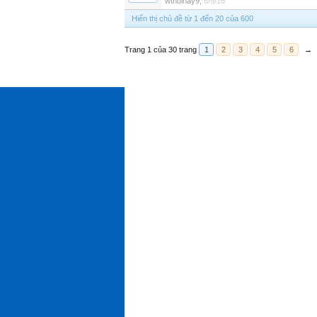
wthoinay9
,
6/9/16
Hiển thị chủ đề từ 1 đến 20 của 600
Trang 1 của 30 trang
1
2
3
4
5
6
→