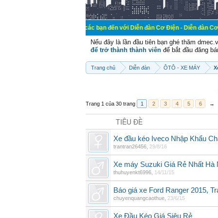
Chào mừng các bạn đến với Diễn đàn Cơ Điện - Diễn đàn Cơ điện là nơi ch
Nếu đây là lần đầu tiên bạn ghé thăm dmec.
để trở thành thành viên
để bắt đầu đăng bá
Trang chủ
Diễn đàn
ÔTÔ - XE MÁY
X
Trang 1 của 30 trang
1
2
3
4
5
6
→
TIÊU ĐỀ
Xe đầu kéo Iveco Nhập Khẩu Châu
trantran26456
,
29/8/16
Xe máy Suzuki Giá Rẻ Nhất Hà 
thuhuyenkt6996
,
14/11/15
Báo giá xe Ford Ranger 2015, Tr
chuyenquangcaothue
,
23/6/15
Xe Đầu Kéo Giá Siêu Rẻ