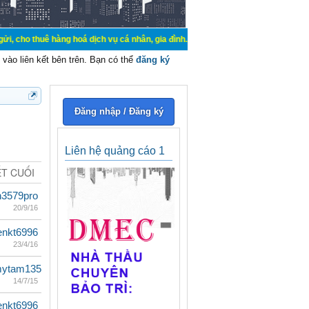
hàng hoá dịch vụ cá nhân, gia đình. Mua bán, ký gửi, cho thuê thiết bị hệ thố
vào liên kết bên trên. Bạn có thể
đăng ký
Đăng nhập / Đăng ký
Liên hệ quảng cáo 1
ẾT CUỐI
n3579pro
20/9/16
enkt6996
23/4/16
mytam135
14/7/15
enkt6996