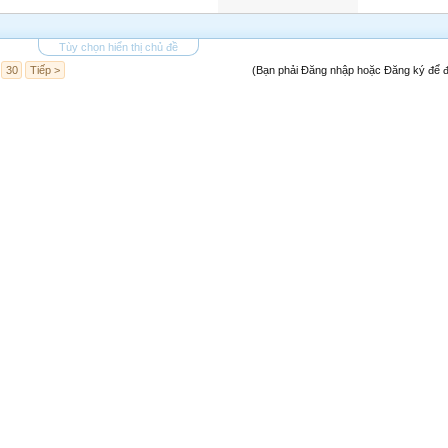
Tùy chọn hiển thị chủ đề
30
Tiếp >
(Bạn phải Đăng nhập hoặc Đăng ký để đă