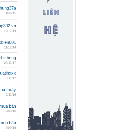
ihung37a
16/6/15
op302.vn
19/12/14
obien001
11/12/14
chicbong
29/11/17
duatinxxx
9/11/17
xe máy
2/11/16
mua bán
20/9/16
mua bán
20/9/16