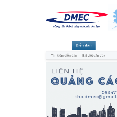
Trang chủ
Diễn đàn
Thành vi
Tìm kiếm diễn đàn
Bài viết gần đây