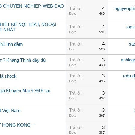
G CHUYEN NGHIEP, WEB CAO
Trả lời:
4
nguyenph
Đọc:
469
 THIẾT KẾ NỘI THẤT, NGOẠI
Trả lời:
4
lapt
ỐT NHẤT
Đọc:
591
Trả lời:
4
sa
h1 linh đàm
Đọc:
526
Trả lời:
3
anhlog
ếm? Khang Thịnh đầy đủ
Đọc:
430
Trả lời:
3
robin
iá shock
Đọc:
495
iá Khuyen Mai 9.990k tại
Trả lời:
3
Đọc:
437
Trả lời:
3
t Việt Nam
Đọc:
367
Y HONG KONG –
Trả lời:
3
Đọc:
387