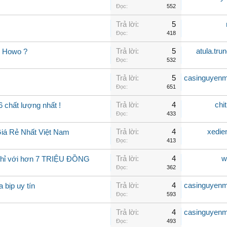
Đọc:
552
Trả lời:
5
Đọc:
418
Trả lời:
5
atula.tr
o Howo ?
Đọc:
532
Trả lời:
5
casinguyen
Đọc:
651
Trả lời:
4
chi
chất lượng nhất !
Đọc:
433
Trả lời:
4
xedie
Giá Rẻ Nhất Việt Nam
Đọc:
413
Trả lời:
4
w
chỉ với hơn 7 TRIỆU ĐỒNG
Đọc:
362
Trả lời:
4
casinguyen
 bịp uy tín
Đọc:
593
Trả lời:
4
casinguyen
Đọc:
493