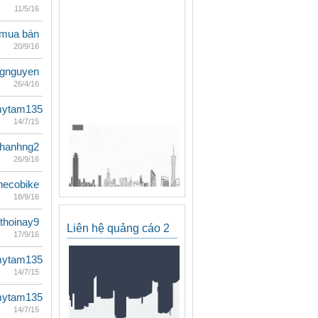
11/5/16
mua bán
20/9/16
ungnguyen
26/4/16
mytam135
14/7/15
thanhng2
26/9/16
necobike
18/9/16
thoinay9
Liên hệ quảng cáo 2
17/9/16
mytam135
14/7/15
mytam135
14/7/15