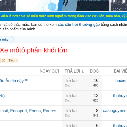
ia sẽ kiến thức kinh nghiệm trong lãnh vực cơ điện, mua bán, ký gửi, cho thuê 
vn và có thắc mắc, bạn có thể xem
các câu hỏi thường gặp
bằng cách nhấn 
n sản phẩm của mình.
e máy
Xe môtô phân khối lớn
30
Tiếp >
NGÀY GỬI
TRẢ LỜI ↓
ĐỌC
BÀI VI
Trả lời:
16
Tindie
 Âu tin cậy !!!
Đọc:
485
Trả lời:
12
thuhuy
Nội
Đọc:
620
Trả lời:
8
casinguyen
ansit, Ecosport, Focus, Everest
Đọc:
542
Trả lời:
6
thuhuy