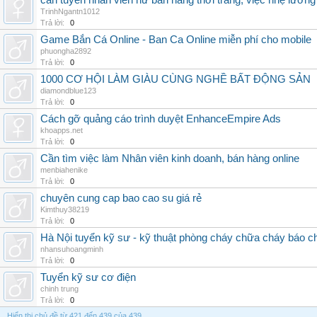
cần tuyển nhân viên nữ bán hàng thời trang, việc nhẹ lương
TrinhNgantn1012
Trả lời:
0
Game Bắn Cá Online - Ban Ca Online miễn phí cho mobile
phuongha2892
Trả lời:
0
1000 CƠ HỘI LÀM GIÀU CÙNG NGHỀ BẤT ĐỘNG SẢN
diamondblue123
Trả lời:
0
Cách gỡ quảng cáo trình duyệt EnhanceEmpire Ads
khoapps.net
Trả lời:
0
Cần tìm việc làm Nhân viên kinh doanh, bán hàng online
menbiahenike
Trả lời:
0
chuyên cung cap bao cao su giá rẻ
Kimthuy38219
Trả lời:
0
Hà Nội tuyển kỹ sư - kỹ thuật phòng cháy chữa cháy báo c
nhansuhoangminh
Trả lời:
0
Tuyển kỹ sư cơ điện
chinh trung
Trả lời:
0
Hiển thị chủ đề từ 421 đến 439 của 439