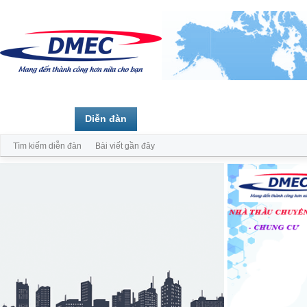
Trang chủ
Diễn đàn
Thành viên
Tìm kiếm diễn đàn
Bài viết gần đây