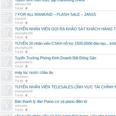
Tuyển sinh viên thực tập marketing online
athenavn789
Trả lời:
0
7 FOR ALL MANKIND – FLASH SALE – JAN15
khacly94
Trả lời:
0
TUYỂN NHÂN VIÊN GỌI RA KHẢO SÁT KHÁCH HÀNG 
phuongthy246
Trả lời:
0
TUYỂN 20 nhân viên CSKH hỗ trợ 1500.000đ đào tạo... khô
phuongthy246
Trả lời:
0
Tuyển Trưởng Phòng Kinh Doanh Bất Động Sản
gardenvillas11
Trả lời:
0
máy lọc nước châu âu
xinhxanhn
Trả lời:
0
TUYỂN NHÂN VIÊN TELESALES LĨNH VỰC TÀI CHÍNH
phuongthy246
Trả lời:
0
Bán thanh lý đàn Piano cơ và piano điện tử
xinhxanhn
Trả lời:
0