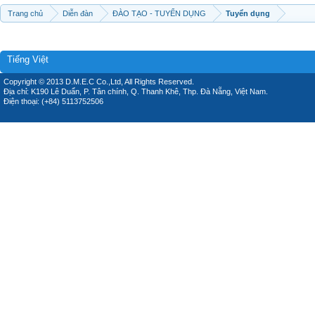
Trang chủ
Diễn đàn
ĐÀO TẠO - TUYỂN DỤNG
Tuyển dụng
Tiếng Việt
Copyright © 2013 D.M.E.C Co.,Ltd, All Rights Reserved.
Địa chỉ: K190 Lê Duẩn, P. Tân chính, Q. Thanh Khê, Thp. Đà Nẵng, Việt Nam.
Điện thoại: (+84) 5113752506