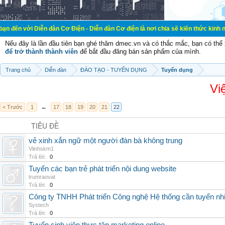
Diễn đàn Cơ Điện - Diễn đàn Cơ điện là nơi chia sẽ kiến thức kinh nghiệm trong
Nếu đây là lần đầu tiên bạn ghé thăm dmec.vn và có thắc mắc, bạn có th
để trở thành thành viên
để bắt đầu đăng bán sản phẩm của mình.
Trang chủ
Diễn đàn
ĐÀO TẠO - TUYỂN DỤNG
Tuyển dụng
Vi
< Trước
1
←
17
18
19
20
21
22
TIÊU ĐỀ
vẻ xinh xắn ngữ một người đàn bà không trung
Vlinhskm1
Trả lời:
0
Tuyển các bạn trẻ phát triển nội dung website
trumraovat
Trả lời:
0
Công ty TNHH Phát triển Công nghệ Hệ thống cần tuyển nhiề
Systech
Trả lời:
0