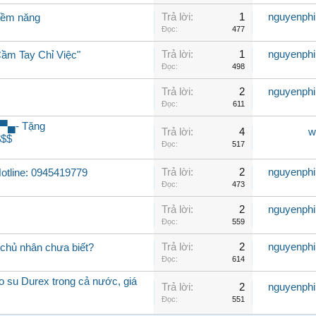
Trả lời:
1
nguyenph
tiềm năng
Đọc:
477
Trả lời:
1
nguyenph
Cầm Tay Chỉ Việc"
Đọc:
498
Trả lời:
2
nguyenph
Đọc:
611
▄▀▄- Tặng
Trả lời:
4
w
$$$
Đọc:
517
Trả lời:
2
nguyenph
otline: 0945419779
Đọc:
473
Trả lời:
2
nguyenph
Đọc:
559
Trả lời:
2
nguyenph
chủ nhân chưa biết?
Đọc:
614
o su Durex trong cả nước, giá
Trả lời:
2
nguyenph
Đọc:
551