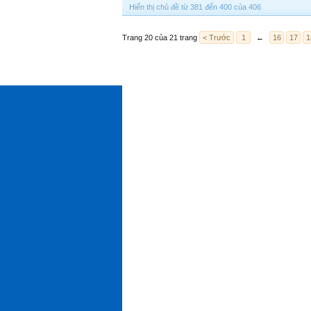
Hiển thị chủ đề từ 381 đến 400 của 406
Trang 20 của 21 trang
< Trước
1
←
16
17
1