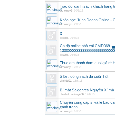
Trao đổi danh sách khách hàng 
wthoinay9
,
30/6/15
Khóa học "Kinh Doanh Online - 
wthoinay9
,
29/6/15
3
iiilllteolll
,
26/6/15
Cá độ online nhà cái CMD368 -
1000$$$$$$$$$$$$$$$$$$$$$$
iiilllteolll
,
26/6/15
Thue am thanh dam cuoi giá rẻ H
wthoinay9
,
23/6/15
ô lờn, công sạch đa cuốn hút
alinhdd01
,
18/6/15
Bí mật Saigonres Nguyễn Xí mà 
nhadatkhudong456
,
17/6/15
Chuyên cung cấp sỉ và lẻ bao ca
cạnh tranh
wthoinay9
,
16/6/15