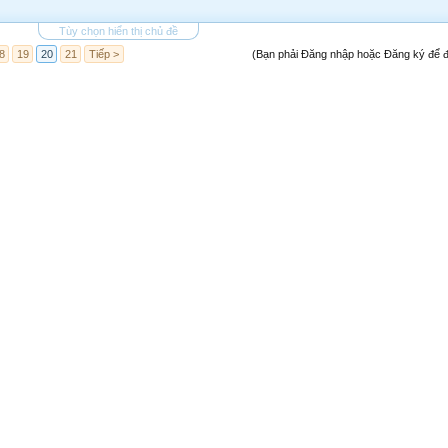
Tùy chọn hiển thị chủ đề
8
19
20
21
Tiếp >
(Bạn phải Đăng nhập hoặc Đăng ký để đă