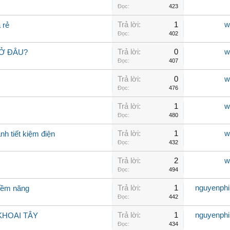
Đọc:
423
Trả lời:
1
w
 rẻ
Đọc:
402
Trả lời:
0
w
 Ở ĐÂU?
Đọc:
407
Trả lời:
0
w
Đọc:
476
Trả lời:
1
w
Đọc:
480
Trả lời:
1
w
h tiết kiệm điện
Đọc:
432
Trả lời:
2
w
Đọc:
494
Trả lời:
1
nguyenph
tiềm năng
Đọc:
442
Trả lời:
1
nguyenph
KHOAI TÂY
Đọc:
434