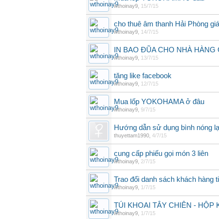
wthoinay9
,
15/7/15
cho thuê âm thanh Hải Phòng giá
wthoinay9
,
14/7/15
IN BAO ĐŨA CHO NHÀ HÀNG
wthoinay9
,
13/7/15
tăng like facebook
wthoinay9
,
12/7/15
Mua lốp YOKOHAMA ở đâu
wthoinay9
,
9/7/15
Hướng dẫn sử dụng bình nóng lạn
thuyettam1990
,
4/7/15
cung cấp phiếu gọi món 3 liên
wthoinay9
,
2/7/15
Trao đổi danh sách khách hàng 
wthoinay9
,
1/7/15
TÚI KHOAI TÂY CHIÊN - HỘP 
wthoinay9
,
1/7/15