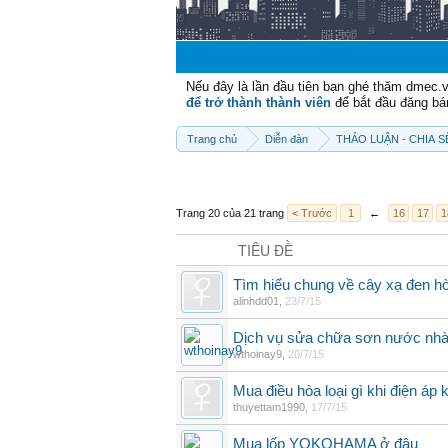
Nếu đây là lần đầu tiên bạn ghé thăm dmec.
để trở thành thành viên
để bắt đầu đăng bá
Trang chủ
Diễn đàn
THẢO LUẬN - CHIA 
Trang 20 của 21 trang
< Trước
1
←
16
17
1
TIÊU ĐỀ
Tìm hiểu chung về cây xạ đen h
alinhdd01
,
23/7/15
Dịch vụ sửa chữa sơn nước nhà 
wthoinay9
,
20/7/15
Mua điều hòa loại gì khi điện áp 
thuyettam1990
,
17/7/15
Mua lốp YOKOHAMA ở đâu