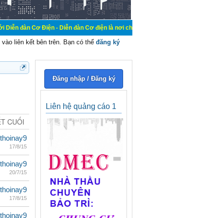
Cơ Điện - Diễn đàn Cơ điện là nơi chia sẽ kiến thức kinh nghiệm trong lãnh vực
vào liên kết bên trên. Bạn có thể
đăng ký
Đăng nhập / Đăng ký
Liên hệ quảng cáo 1
ẾT CUỐI
thoinay9
17/8/15
thoinay9
20/7/15
thoinay9
17/8/15
thoinay9