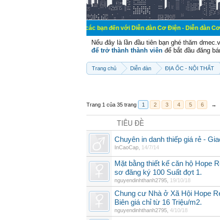
Chào mừng các bạn đến với Diễn đàn Cơ Điện - Diễn đàn Cơ điện là nơi chi
Nếu đây là lần đầu tiên bạn ghé thăm dmec.
để trở thành thành viên
để bắt đầu đăng bá
Trang chủ
Diễn đàn
ĐỊA ỐC - NỘI THẤT
Trang 1 của 35 trang
1
2
3
4
5
6
→
TIÊU ĐỀ
Chuyên in danh thiếp giá rẻ - Gia
InCaoCap
,
14/7/14
Mặt bằng thiết kế căn hộ Hope
sơ đăng ký 100 Suất đợt 1.
nguyendinhthanh2795
,
19/10/18
Chung cư Nhà ở Xã Hội Hope R
Biên giá chỉ từ 16 Triệu/m2.
nguyendinhthanh2795
,
4/10/18