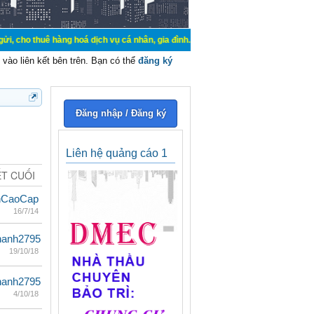
hàng hoá dịch vụ cá nhân, gia đình. Mua bán, ký gửi, cho thuê thiết bị hệ thố
vào liên kết bên trên. Bạn có thể
đăng ký
Đăng nhập / Đăng ký
Liên hệ quảng cáo 1
ẾT CUỐI
nCaoCap
16/7/14
hanh2795
19/10/18
hanh2795
4/10/18