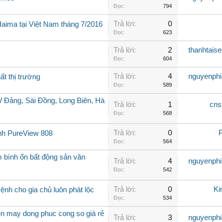
Đọc:
794
Trả lời:
0
Haima tại Việt Nam tháng 7/2016
Đọc:
623
Trả lời:
2
thanhtais
Đọc:
604
Trả lời:
4
nguyenph
ất thị trường
Đọc:
589
 Đảng, Sài Đồng, Long Biên, Hà
Trả lời:
1
cns
Đọc:
568
Trả lời:
0
h PureView 808
Đọc:
564
m bình ổn bất động sản văn
Trả lời:
4
nguyenph
Đọc:
542
Trả lời:
0
Ki
nh cho gia chủ luôn phát lộc
Đọc:
534
n may dong phuc cong so giá rẻ
Trả lời:
3
nguyenph