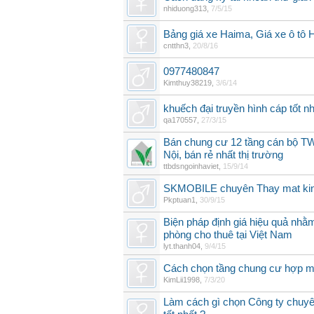
nhiduong313
,
7/5/15
Bảng giá xe Haima, Giá xe ô tô 
cntthn3
,
20/8/16
0977480847
Kimthuy38219
,
3/6/14
khuếch đại truyền hình cáp tốt nh
qa170557
,
27/3/15
Bán chung cư 12 tầng cán bộ TW
Nội, bán rẻ nhất thị trường
ttbdsngoinhaviet
,
15/9/14
SKMOBILE chuyên Thay mat kin
Pkptuan1
,
30/9/15
Biện pháp định giá hiệu quả nhằ
phòng cho thuê tại Việt Nam
lyt.thanh04
,
9/4/15
Cách chọn tầng chung cư hợp mệ
KimLii1998
,
7/3/20
Làm cách gì chọn Công ty chuyê