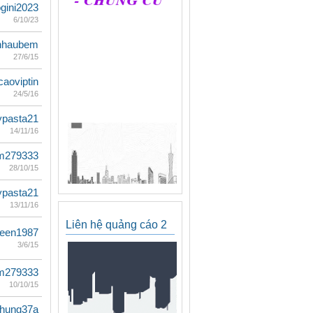
ogini2023
6/10/23
nhaubem
27/6/15
aoviptin
24/5/16
ypasta21
14/11/16
m279333
28/10/15
ypasta21
13/11/16
Liên hệ quảng cáo 2
teen1987
3/6/15
m279333
10/10/15
ihung37a