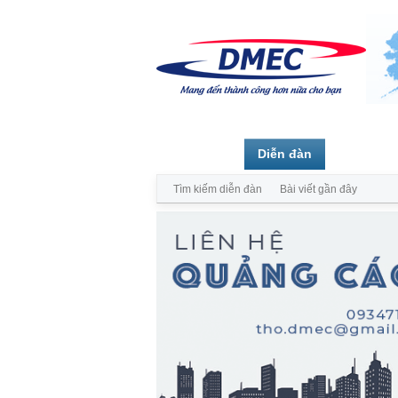
Trang chủ
Diễn đàn
Thành vi
Tìm kiếm diễn đàn
Bài viết gần đây