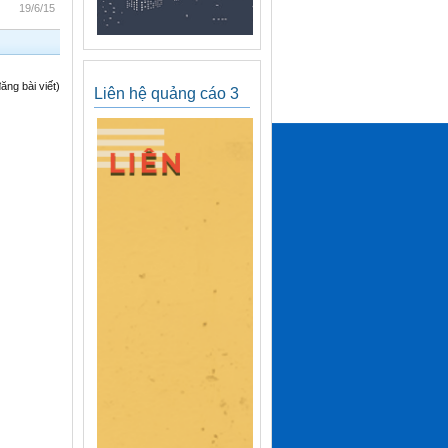
19/6/15
ng bài viết)
Liên hệ quảng cáo 3