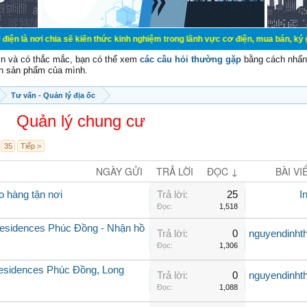
a sẽ kiến thức kinh nghiệm trong lãnh vực cơ điện, mua bán, ký gửi, cho thuê 
vn và có thắc mắc, bạn có thể xem
các câu hỏi thường gặp
bằng cách nhấn 
n sản phẩm của mình.
Tư vấn - Quản lý địa ốc
Quản lý chung cư
35
Tiếp >
NGÀY GỬI
TRẢ LỜI
ĐỌC ↓
BÀI VI
o hàng tận nơi
Trả lời:
25
I
Đọc:
1,518
 Residences Phúc Đồng - Nhận hồ
Trả lời:
0
nguyendinht
Đọc:
1,306
esidences Phúc Đồng, Long
Trả lời:
0
nguyendinht
Đọc:
1,088