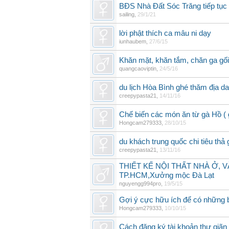
BĐS Nhà Đất Sóc Trăng tiếp tụ
sailing
,
29/1/21
lời phật thích ca mâu ni dạy
iunhaubem
,
27/6/15
Khăn mặt, khăn tắm, chăn ga gố
quangcaoviptin
,
24/5/16
du lịch Hòa Bình ghé thăm địa d
creepypasta21
,
14/11/16
Chế biến các món ăn từ gà Hồ (
Hongcam279333
,
28/10/15
du khách trung quốc chi tiêu thả g
creepypasta21
,
13/11/16
THIẾT KẾ NỘI THẤT NHÀ Ở, 
TP.HCM,Xưởng mộc Đà Lạt
nguyengg994pro
,
19/5/15
Gợi ý cực hữu ích để có những 
Hongcam279333
,
10/10/15
Cách đăng ký tài khoản thư giã