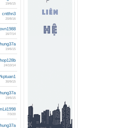
19/6/15
cntthn3
20/8/16
eovn1988
16/7/14
ihung37a
19/6/15
hop128b
24/10/14
Pkptuan1
30/9/15
ihung37a
19/6/15
mLii1998
7/3/20
ihung37a