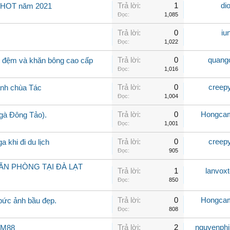
Trả lời:
1
di
c HOT năm 2021
Đọc:
1,085
Trả lời:
0
iu
Đọc:
1,022
Trả lời:
0
quangc
i đệm và khăn bông cao cấp
Đọc:
1,016
Trả lời:
0
creep
anh chùa Tác
Đọc:
1,004
Trả lời:
0
Hongca
 gà Đông Tảo).
Đọc:
1,001
Trả lời:
0
creep
a khi đi du lịch
Đọc:
905
VĂN PHÒNG TẠI ĐÀ LẠT
Trả lời:
1
lanvox
Đọc:
850
Trả lời:
0
Hongca
bức ảnh bầu đẹp.
Đọc:
808
Trả lời:
2
nguyenph
n M88