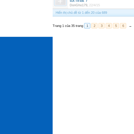
tốt nhất ?
DonGho179
,
22/4/15
Hiển thị chủ đề từ 1 đến 20 của 689
Trang 1 của 35 trang
1
2
3
4
5
6
→