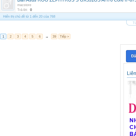
Bán Asus ROG ZEPHYRUS S GX531GS AH76 Core i7-875
macstore
Trả lời:
0
Hiển thị chủ đề từ 1 đến 20 của 768
Tù
1
2
3
4
5
6
→
39
Tiếp >
Đă
Liê