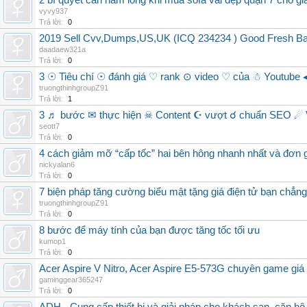
2 bí quyết cần nắm lòng khi mua sofa vải đẹp quận 7 cho gi
vyvy937
Trả lời:
0
2019 Sell Cvv,Dumps,US,UK (ICQ 234234 ) Good Fresh B
daadaew321a
Trả lời:
0
3 ☉ Tiêu chí ☉ đánh giá ♡ rank ⊙ video ♡ của ☃ Youtube 
truongthinhgroupZ91
Trả lời:
1
3 ♬ bước ✉ thực hiện ☠ Content ☪ vượt ☌ chuẩn SEO ☄ 
seott7
Trả lời:
0
4 cách giảm mỡ “cấp tốc” hai bên hông nhanh nhất và đơn g
nickyalan6
Trả lời:
0
7 biện pháp tăng cường biểu mật tặng giá điện tử bạn chẳn
truongthinhgroupZ91
Trả lời:
0
8 bước để máy tính của bạn được tăng tốc tối ưu
kumop1
Trả lời:
0
Acer Aspire V Nitro, Acer Aspire E5-573G chuyên game giá 
gaminggear365247
Trả lời:
0