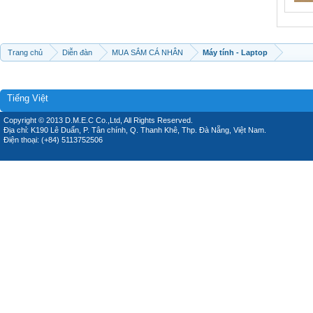
Trang chủ
Diễn đàn
MUA SẮM CÁ NHÂN
Máy tính - Laptop
Tiếng Việt
Copyright © 2013 D.M.E.C Co.,Ltd, All Rights Reserved.
Địa chỉ: K190 Lê Duẩn, P. Tân chính, Q. Thanh Khê, Thp. Đà Nẵng, Việt Nam.
Điện thoại: (+84) 5113752506