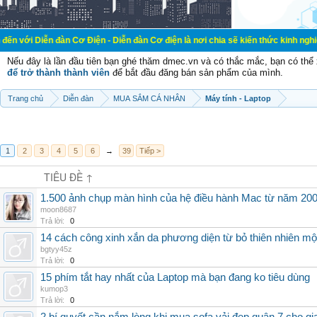
đàn Cơ Điện - Diễn đàn Cơ điện là nơi chia sẽ kiến thức kinh nghiệm trong lãn
Nếu đây là lần đầu tiên bạn ghé thăm dmec.vn và có thắc mắc, bạn có th
để trở thành thành viên
để bắt đầu đăng bán sản phẩm của mình.
Trang chủ
Diễn đàn
MUA SẮM CÁ NHÂN
Máy tính - Laptop
1
2
3
4
5
6
→
39
Tiếp >
TIÊU ĐỀ ↑
1.500 ảnh chụp màn hình của hệ điều hành Mac từ năm 200
moon8687
Trả lời:
0
14 cách công xinh xắn da phương diện từ bỏ thiên nhiên một
bgtyy45z
Trả lời:
0
15 phím tắt hay nhất của Laptop mà bạn đang ko tiêu dùng
kumop3
Trả lời:
0