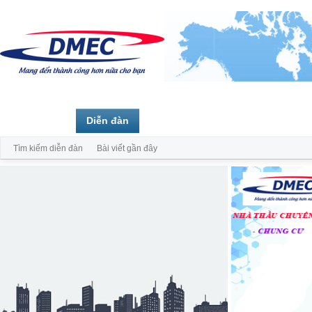
Trang chủ
Diễn đàn
Thành viên
Tìm kiếm diễn đàn
Bài viết gần đây