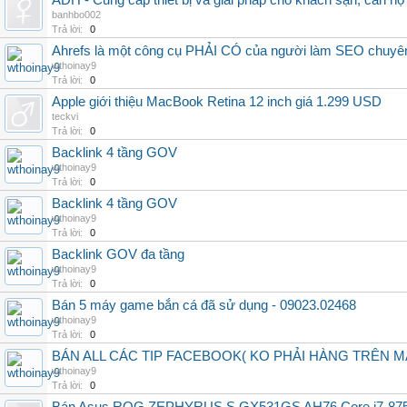
ADH - Cung cấp thiết bị và giải pháp cho khách sạn, căn hộ
banhbo002
Trả lời:
0
Ahrefs là một công cụ PHẢI CÓ của người làm SEO chuyê
wthoinay9
Trả lời:
0
Apple giới thiệu MacBook Retina 12 inch giá 1.299 USD
teckvi
Trả lời:
0
Backlink 4 tầng GOV
wthoinay9
Trả lời:
0
Backlink 4 tầng GOV
wthoinay9
Trả lời:
0
Backlink GOV đa tầng
wthoinay9
Trả lời:
0
Bán 5 máy game bắn cá đã sử dụng - 09023.02468
wthoinay9
Trả lời:
0
BÁN ALL CÁC TIP FACEBOOK( KO PHẢI HÀNG TRÊN 
wthoinay9
Trả lời:
0