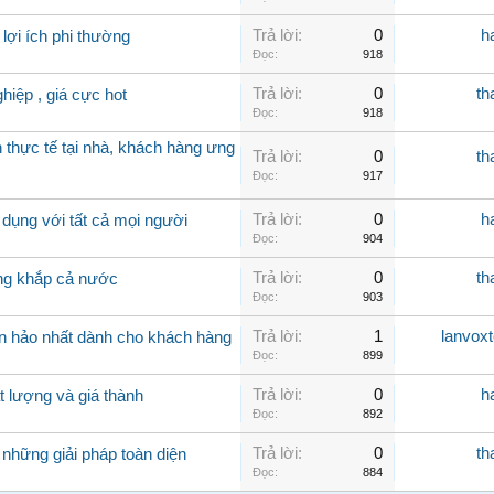
Trả lời:
0
h
i ích phi thường
Đọc:
918
Trả lời:
0
th
iệp , giá cực hot
Đọc:
918
thực tế tại nhà, khách hàng ưng
Trả lời:
0
th
Đọc:
917
Trả lời:
0
h
dụng với tất cả mọi người
Đọc:
904
Trả lời:
0
th
àng khắp cả nước
Đọc:
903
Trả lời:
1
lanvox
n hảo nhất dành cho khách hàng
Đọc:
899
Trả lời:
0
h
lượng và giá thành
Đọc:
892
Trả lời:
0
th
 những giải pháp toàn diện
Đọc:
884