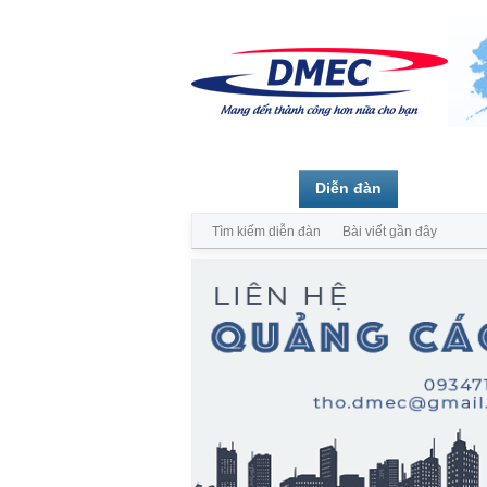
Trang chủ
Diễn đàn
Thành vi
Tìm kiếm diễn đàn
Bài viết gần đây