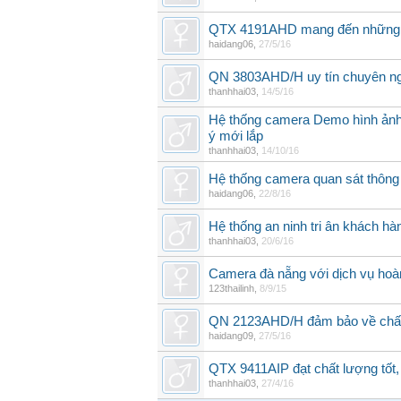
QTX 4191AHD mang đến những lợ
haidang06
,
27/5/16
QN 3803AHD/H uy tín chuyên ngh
thanhhai03
,
14/5/16
Hệ thống camera Demo hình ảnh 
ý mới lắp
thanhhai03
,
14/10/16
Hệ thống camera quan sát thông 
haidang06
,
22/8/16
Hệ thống an ninh tri ân khách h
thanhhai03
,
20/6/16
Camera đà nẵng với dịch vụ hoà
123thailinh
,
8/9/15
QN 2123AHD/H đảm bảo về chất 
haidang09
,
27/5/16
QTX 9411AIP đạt chất lượng tốt,
thanhhai03
,
27/4/16