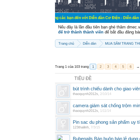
Chào mừng các bạn đến với Diễn đàn Cơ Điện - Diễn đàn Cơ điện là nơi
Nếu đây là lần đầu tiên bạn ghé thăm dmec.
để trở thành thành viên
để bắt đầu đăng bá
Trang chủ
Diễn đàn
MUA SẮM TRANG THI
Trang 1 của 103 trang
1
2
3
4
5
6
→
TIÊU ĐỀ
bút trình chiếu dành cho giao viê
thaoquynh2012s
,
2/10/14
camera giám sát chống trộm min
thaoquynh2012s
,
1/11/14
Pin sac du phong sản phẩm uy t
123thailinh
,
7/3/15
Bubenails Bán buôn bán lẻ dụng 