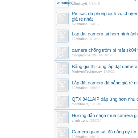
wthoinay9
,
3/12/15
Pin sac du phong dịch vụ chuyên
giá rẻ nhất
123thailinh
,
3/4/15
Lap dat camera tai hcm hình ảnh 
123thailinh
,
3/10/15
camera chống trộm bí mật sk04 t
thaoquynh2012s
,
14/10/14
Bảng giá thi công lắp đặt camera
MinhAnhTechnology
,
17/9/23
Lắp đặt camera đà nẵng giá rẻ nh
123thailinh
,
28/8/15
QTX 9411AIP đáp ứng hơn nhu 
thanhhai03
,
13/5/16
Hướng dẫn chọn mua camera gi
chinh trung
,
23/2/14
Camera quan sát đà nẵng uy tín -
123thailinh
,
1/9/15