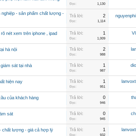
Đọc:
1,130
 nghiệp - sản phẩm chất lượng -
Trả lời:
2
nguyenph
Đọc:
1,114
Trả lời:
1
V
rõ nét xem trên iphone , ipad
Đọc:
1,009
Trả lời:
2
la
ại hà nội
Đọc:
988
Trả lời:
1
di
 giám sát tại nhà
Đọc:
987
Trả lời:
1
lanvox
ất hiện nay
Đọc:
951
Trả lời:
0
th
cầu của khách hàng
Đọc:
946
Trả lời:
0
ch
ám sát
Đọc:
945
Trả lời:
1
lanvox
 chất lượng - giá cả hợp lý
Đọc:
932