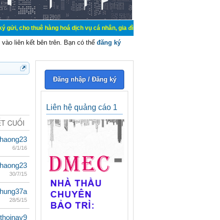
uê hàng hoá dịch vụ cá nhân, gia đình. Mua bán, ký gửi, cho thuê thiết bị hệ 
vào liên kết bên trên. Bạn có thể
đăng ký
Đăng nhập / Đăng ký
Liên hệ quảng cáo 1
ẾT CUỐI
haong23
6/1/16
haong23
30/7/15
ihung37a
28/5/15
thoinay9