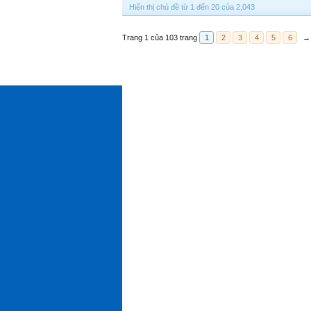
Hiển thị chủ đề từ 1 đến 20 của 2,043
Trang 1 của 103 trang
1
2
3
4
5
6
→