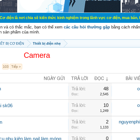
 chia sẽ kiến thức kinh nghiệm trong lãnh vực cơ điện, mua bán, ký gửi, cho th
vn và có thắc mắc, bạn có thể xem
các câu hỏi thường gặp
bằng cách nhấn 
n sản phẩm của mình.
ẾT BỊ CƠ ĐIỆN
Thiết bị điện nhẹ
Camera
103
Tiếp >
NGÀY GỬI
TRẢ LỜI
ĐỌC ↓
BÀI VI
n
Trả lời:
48
o
Đọc:
2,545
Trả lời:
10
o
i sk06
Đọc:
1,249
Trả lời:
2
nguyenph
ín
Đọc:
1,133
Trả lời:
0
w
cụ phụ kiện làm nail làm móng