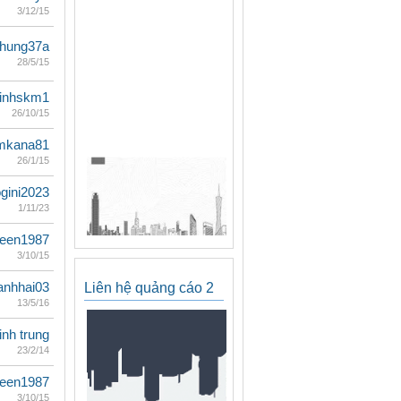
3/12/15
ihung37a
28/5/15
linhskm1
26/10/15
mkana81
26/1/15
ogini2023
1/11/23
teen1987
3/10/15
anhhai03
Liên hệ quảng cáo 2
13/5/16
inh trung
23/2/14
teen1987
3/10/15