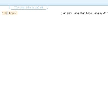
Tùy chọn hiển thị chủ đề
103
Tiếp >
(Bạn phải Đăng nhập hoặc Đăng ký để đă