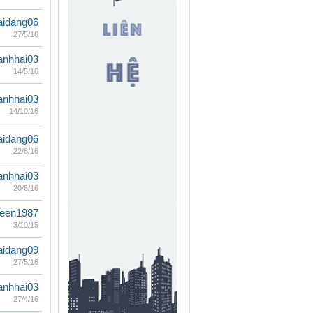
aidang06
27/5/16
anhhai03
14/5/16
anhhai03
14/10/16
aidang06
22/8/16
anhhai03
20/6/16
teen1987
3/10/15
aidang09
27/5/16
anhhai03
27/4/16