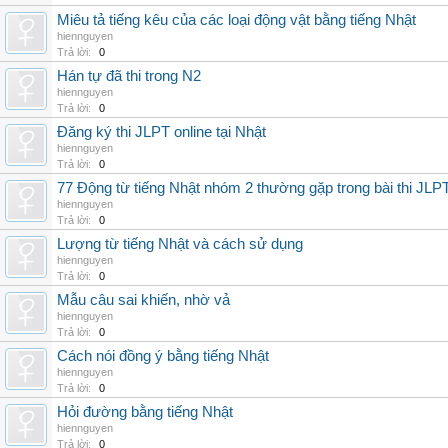
Miêu tả tiếng kêu của các loại động vật bằng tiếng Nhật
hiennguyen
Trả lời:
0
Hán tự đã thi trong N2
hiennguyen
Trả lời:
0
Đăng ký thi JLPT online tại Nhật
hiennguyen
Trả lời:
0
77 Động từ tiếng Nhật nhóm 2 thường gặp trong bài thi JLP
hiennguyen
Trả lời:
0
Lượng từ tiếng Nhật và cách sử dụng
hiennguyen
Trả lời:
0
Mẫu câu sai khiến, nhờ vả
hiennguyen
Trả lời:
0
Cách nói đồng ý bằng tiếng Nhật
hiennguyen
Trả lời:
0
Hỏi đường bằng tiếng Nhật
hiennguyen
Trả lời:
0