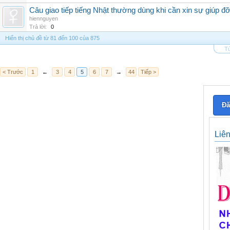
Câu giao tiếp tiếng Nhật thường dùng khi cần xin sự giúp đ
hiennguyen
Trả lời:
0
Hiển thị chủ đề từ 81 đến 100 của 875
Tù
< Trước
1
←
3
4
5
6
7
→
44
Tiếp >
Đă
Liê