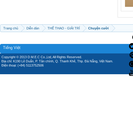
Trang chủ
Diễn đàn
THỂ THAO - GIẢI TRÍ
Chuyện cười
Tiếng Việt
Copyright © 2013 D.M.E.C Co.,Ltd, All Rights Reserved.
Địa chỉ: K190 Lê Duẩn, P. Tân chính, Q. Thanh Khê, Thp. Đà Nẵng, Việt Nam.
Điện thoại: (+84) 5113752506