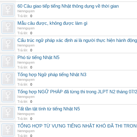
60 Câu giao tiếp tiếng Nhật thông dụng về thời gian
hiennguyen
Trả lời:
0
Mẫu câu được, không được làm gì
hiennguyen
Trả lời:
0
Cấu trúc ngữ pháp xác định ai là người thực hiện hành động
hiennguyen
Trả lời:
0
Phó từ tiếng Nhật N5
hiennguyen
Trả lời:
0
Tổng hợp Ngữ pháp tiếng Nhật N3
hiennguyen
Trả lời:
0
Tổng hợp NGỮ PHÁP đã từng thi trong JLPT N2 tháng 07/
hiennguyen
Trả lời:
0
Tất tần tật tính từ tiếng Nhật N5
hiennguyen
Trả lời:
0
TỔNG HỢP TỪ VỰNG TIẾNG NHẬT KHÓ ĐÃ THI TRONG
hiennguyen
Trả lời:
0