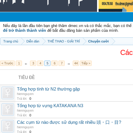
Chào 
Nếu đây là lần đầu tiên bạn ghé thăm dmec.vn và có thắc mắc, bạn có th
để trở thành thành viên
để bắt đầu đăng bán sản phẩm của mình.
Trang chủ
Diễn đàn
THỂ THAO - GIẢI TRÍ
Chuyện cười
Các 
< Trước
1
←
3
4
5
6
7
→
44
Tiếp >
TIÊU ĐỀ
Tổng hợp tính từ N2 thường gặp
hiennguyen
Trả lời:
0
Tổng hợp từ vựng KATAKANA N3
hiennguyen
Trả lời:
0
Các cụm từ nào được sử dụng rất nhiều 頭・口・目?
hiennguyen
Trả lời:
0