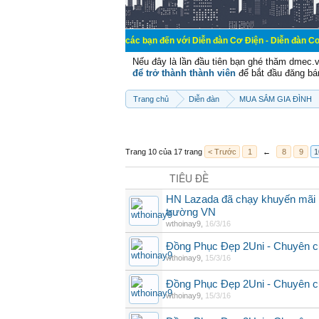
Chào mừng các bạn đến với Diễn đàn Cơ Điện - Diễn đàn Cơ điện là nơi ch
Nếu đây là lần đầu tiên bạn ghé thăm dmec.
để trở thành thành viên
để bắt đầu đăng bá
Trang chủ
Diễn đàn
MUA SẮM GIA ĐÌNH
Trang 10 của 17 trang
< Trước
1
←
8
9
1
TIÊU ĐỀ
HN Lazada đã chạy khuyến mãi m
trường VN
wthoinay9
,
16/3/16
Đồng Phục Đẹp 2Uni - Chuyên c
wthoinay9
,
15/3/16
Đồng Phục Đẹp 2Uni - Chuyên c
wthoinay9
,
15/3/16