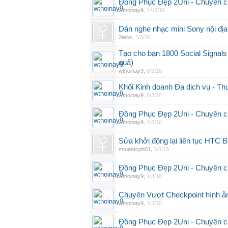
Đồng Phục Đẹp 2Uni - Chuyên c
wthoinay9
,
14/3/16
Dàn nghe nhạc mini Sony nội 
2teck
,
1/3/16
Tạo cho bạn 1800 Social Signals
quả)
wthoinay9
,
8/3/16
Khối Kinh doanh Đa dịch vụ - T
wthoinay9
,
8/3/16
Đồng Phục Đẹp 2Uni - Chuyên c
wthoinay9
,
4/3/16
Sửa khởi động lại liên tục HTC 
mtuantcph01
,
3/3/16
Đồng Phục Đẹp 2Uni - Chuyên c
wthoinay9
,
1/3/16
Chuyên Vượt Checkpoint hình ả
wthoinay9
,
1/3/16
Đồng Phục Đẹp 2Uni - Chuyên c