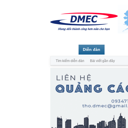
Trang chủ
Diễn đàn
Thành vi
Tìm kiếm diễn đàn
Bài viết gần đây