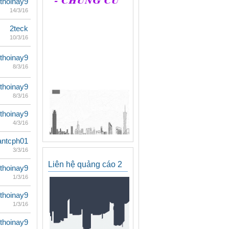
thoinay9
14/3/16
2teck
10/3/16
thoinay9
8/3/16
thoinay9
8/3/16
thoinay9
4/3/16
antcph01
3/3/16
Liên hệ quảng cáo 2
thoinay9
1/3/16
thoinay9
1/3/16
thoinay9