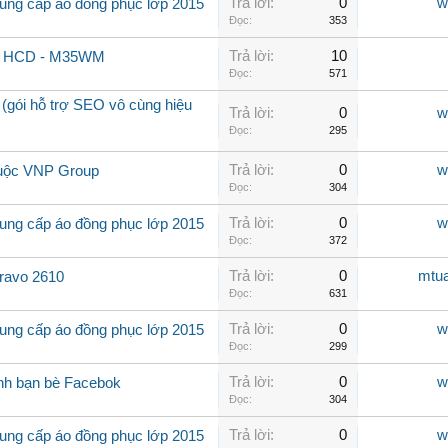
Trả lời:
0
w
ung cấp áo đồng phục lớp 2015
Đọc:
353
Trả lời:
10
địa HCD - M35WM
Đọc:
571
 (gói hỗ trợ SEO vô cùng hiệu
Trả lời:
0
w
Đọc:
295
Trả lời:
0
w
huộc VNP Group
Đọc:
304
Trả lời:
0
w
ung cấp áo đồng phục lớp 2015
Đọc:
372
Trả lời:
0
mtu
Bravo 2610
Đọc:
631
Trả lời:
0
w
ung cấp áo đồng phục lớp 2015
Đọc:
299
Trả lời:
0
w
nh bạn bè Facebok
Đọc:
304
Trả lời:
0
w
ung cấp áo đồng phục lớp 2015