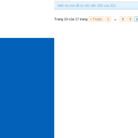
Hiển thị chủ đề từ 181 đến 200 của 321
Trang 10 của 17 trang
< Trước
1
←
8
9
1