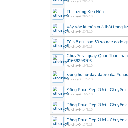
wthoinay9
,
28/2/16
Thị trường Keo Nến
wthoinay9
,
26/2/16
Váy xòe là món quà thời trang tu
wthoinay9
,
23/2/16
Tôi sẽ gửi bạn 50 source code g
wthoinay9
,
20/2/16
Chuyên vịt quay Quán Toan mang
01668396706
wthoinay9
,
19/2/16
Đồng hồ nữ dây da Senka Yuhao
wthoinay9
,
17/2/16
Đồng Phục Đẹp 2Uni - Chuyên c
wthoinay9
,
15/2/16
Đồng Phục Đẹp 2Uni - Chuyên c
wthoinay9
,
14/2/16
Đồng Phục Đẹp 2Uni - Chuyên c
wthoinay9
,
13/2/16