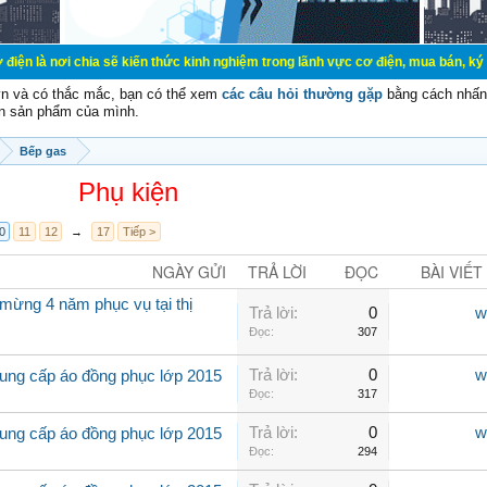
ia sẽ kiến thức kinh nghiệm trong lãnh vực cơ điện, mua bán, ký gửi, cho thuê
vn và có thắc mắc, bạn có thể xem
các câu hỏi thường gặp
bằng cách nhấn 
n sản phẩm của mình.
Bếp gas
Phụ kiện
0
11
12
→
17
Tiếp >
NGÀY GỬI
TRẢ LỜI
ĐỌC
BÀI VIẾT
ừng 4 năm phục vụ tại thị
Trả lời:
0
w
Đọc:
307
Trả lời:
0
w
ung cấp áo đồng phục lớp 2015
Đọc:
317
Trả lời:
0
w
ung cấp áo đồng phục lớp 2015
Đọc:
294