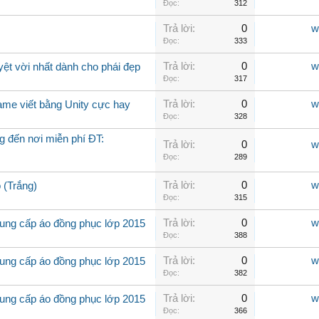
Đọc:
312
Trả lời:
0
w
Đọc:
333
Trả lời:
0
w
yệt vời nhất dành cho phái đẹp
Đọc:
317
Trả lời:
0
w
ame viết bằng Unity cực hay
Đọc:
328
 đến nơi miễn phí ĐT:
Trả lời:
0
w
Đọc:
289
Trả lời:
0
w
 (Trắng)
Đọc:
315
Trả lời:
0
w
ung cấp áo đồng phục lớp 2015
Đọc:
388
Trả lời:
0
w
ung cấp áo đồng phục lớp 2015
Đọc:
382
Trả lời:
0
w
ung cấp áo đồng phục lớp 2015
Đọc:
366