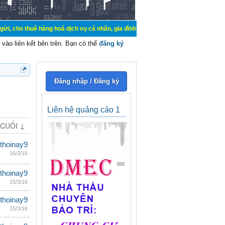
 hàng hoá dịch vụ cá nhân, gia đình. Mua bán, ký gửi, cho thuê thiết bị hệ thố
vào liên kết bên trên. Bạn có thể
đăng ký
Đăng nhập / Đăng ký
Liên hệ quảng cáo 1
 CUỐI ↓
thoinay9
16/3/16
thoinay9
15/3/16
thoinay9
15/3/16