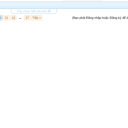
Tùy chọn hiển thị chủ đề
0
11
12
→
17
Tiếp >
(Bạn phải Đăng nhập hoặc Đăng ký để đă