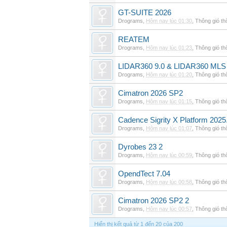
GT-SUITE 2026
Drograms
,
Hôm nay lúc 01:30
,
Thông gió t
REATEM
Drograms
,
Hôm nay lúc 01:23
,
Thông gió t
LIDAR360 9.0 & LIDAR360 MLS 
Drograms
,
Hôm nay lúc 01:20
,
Thông gió t
Cimatron 2026 SP2
Drograms
,
Hôm nay lúc 01:15
,
Thông gió t
Cadence Sigrity X Platform 2025
Drograms
,
Hôm nay lúc 01:07
,
Thông gió t
Dyrobes 23 2
Drograms
,
Hôm nay lúc 00:59
,
Thông gió t
OpendTect 7.04
Drograms
,
Hôm nay lúc 00:58
,
Thông gió t
Cimatron 2026 SP2 2
Drograms
,
Hôm nay lúc 00:57
,
Thông gió t
Hiển thị kết quả từ 1 đến 20 của 200