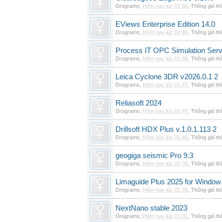
Drograms
,
Hôm nay lúc 01:50
,
Thông gió t
EViews Enterprise Edition 14.0
Drograms
,
Hôm nay lúc 01:48
,
Thông gió t
Process IT OPC Simulation Serv
Drograms
,
Hôm nay lúc 01:48
,
Thông gió t
Leica Cyclone 3DR v2026.0.1 2
Drograms
,
Hôm nay lúc 01:47
,
Thông gió t
Reliasoft 2024
Drograms
,
Hôm nay lúc 01:47
,
Thông gió t
Drillsoft HDX Plus v.1.0.1.113 2
Drograms
,
Hôm nay lúc 01:46
,
Thông gió t
geogiga seismic Pro 9.3
Drograms
,
Hôm nay lúc 01:39
,
Thông gió t
Limaguide Plus 2025 for Window
Drograms
,
Hôm nay lúc 01:35
,
Thông gió t
NextNano stable 2023
Drograms
,
Hôm nay lúc 01:31
,
Thông gió t