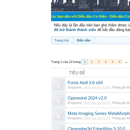
Chào mừng các bạn đến với Diễn đàn Cơ Điện - Diễn đàn Cơ điện là nơi ch
Nếu đây là lần đầu tiên bạn ghé thăm dmec.
để trở thành thành viên
để bắt đầu đăng bá
Trang chủ
Diễn đàn
Trang 1 của 10 trang
1
2
3
4
5
6
→
TIÊU ĐỀ
Forsk Atoll 3.6 x64
Drograms
,
Hôm nay lúc 01:54
,
Thông gió t
Openwind 2024 v2.0
Drograms
,
Hôm nay lúc 01:53
,
Thông gió t
Meta Imaging Series MetaMorph
Drograms
,
Hôm nay lúc 01:51
,
Thông gió t
Clearedge3d EdgeWise 5.10.0