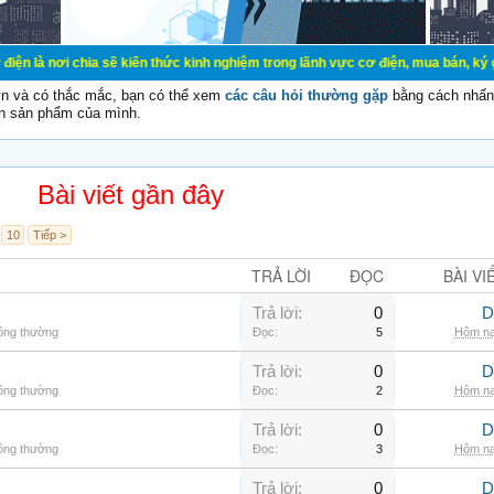
ia sẽ kiến thức kinh nghiệm trong lãnh vực cơ điện, mua bán, ký gửi, cho thuê 
vn và có thắc mắc, bạn có thể xem
các câu hỏi thường gặp
bằng cách nhấn 
n sản phẩm của mình.
Bài viết gần đây
10
Tiếp >
TRẢ LỜI
ĐỌC
BÀI VI
Trả lời:
0
D
hông thường
Đọc:
5
Hôm na
Trả lời:
0
D
hông thường
Đọc:
2
Hôm na
Trả lời:
0
D
hông thường
Đọc:
3
Hôm na
Trả lời:
0
D