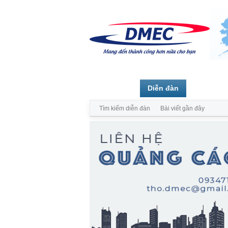
Trang chủ
Diễn đàn
Thành vi
Tìm kiếm diễn đàn
Bài viết gần đây