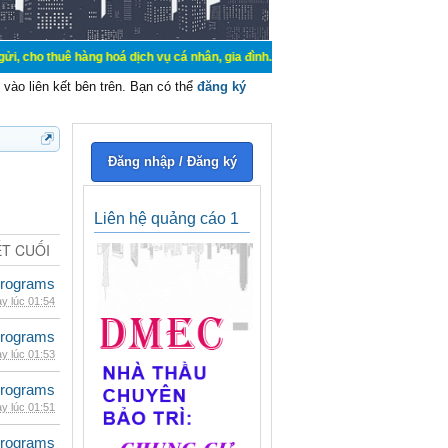
hàng hoá dịch vụ cá nhân, gia đình. Mua bán, ký gửi, cho thuê thiết bị hệ thố
vào liên kết bên trên. Bạn có thể
đăng ký
Đăng nhập / Đăng ký
Liên hệ quảng cáo 1
ẾT CUỐI
rograms
y lúc 01:54
rograms
y lúc 01:53
rograms
y lúc 01:51
rograms