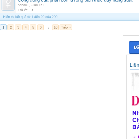
Công dụng của phân bón lá rong biển thúc đẩy năng suất
nana01
,
Giao lưu
Trả lời:
0
Hiển thị kết quả từ 1 đến 20 của 200
1
2
3
4
5
6
→
10
Tiếp >
Đă
Liê