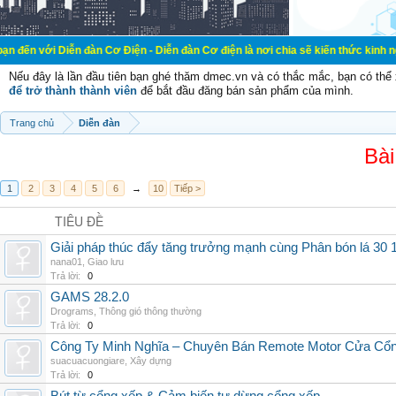
ễn đàn Cơ Điện - Diễn đàn Cơ điện là nơi chia sẽ kiến thức kinh nghiệm trong 
Nếu đây là lần đầu tiên bạn ghé thăm dmec.vn và có thắc mắc, bạn có th
để trở thành thành viên
để bắt đầu đăng bán sản phẩm của mình.
Trang chủ
Diễn đàn
Bài
1
2
3
4
5
6
→
10
Tiếp >
TIÊU ĐỀ
Giải pháp thúc đẩy tăng trưởng mạnh cùng Phân bón lá 30 1
nana01
,
Giao lưu
Trả lời:
0
GAMS 28.2.0
Drograms
,
Thông gió thông thường
Trả lời:
0
Công Ty Minh Nghĩa – Chuyên Bán Remote Motor Cửa Cổn
suacuacuongiare
,
Xây dựng
Trả lời:
0