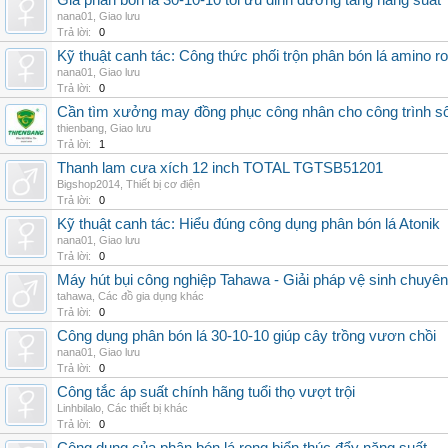
Giá phân bón lá 30-10-10 tối ưu dinh dưỡng tăng năng suất
nana01
,
Giao lưu
Trả lời:
0
Kỹ thuật canh tác: Công thức phối trộn phân bón lá amino r
nana01
,
Giao lưu
Trả lời:
0
Cần tìm xưởng may đồng phục công nhân cho công trình s
thienbang
,
Giao lưu
Trả lời:
1
Thanh lam cưa xích 12 inch TOTAL TGTSB51201
Bigshop2014
,
Thiết bị cơ điện
Trả lời:
0
Kỹ thuật canh tác: Hiểu đúng công dụng phân bón lá Atonik
nana01
,
Giao lưu
Trả lời:
0
Máy hút bụi công nghiệp Tahawa - Giải pháp vệ sinh chuyê
tahawa
,
Các đồ gia dụng khác
Trả lời:
0
Công dụng phân bón lá 30-10-10 giúp cây trồng vươn chồi
nana01
,
Giao lưu
Trả lời:
0
Công tắc áp suất chính hãng tuổi thọ vượt trội
Linhbilalo
,
Các thiết bị khác
Trả lời:
0