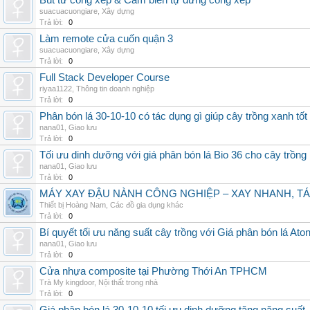
Bút từ cổng xếp & Cảm biến tự dừng cổng xếp
suacuacuongiare
,
Xây dựng
Trả lời:
0
Làm remote cửa cuốn quận 3
suacuacuongiare
,
Xây dựng
Trả lời:
0
Full Stack Developer Course
riyaa1122
,
Thông tin doanh nghiệp
Trả lời:
0
Phân bón lá 30-10-10 có tác dụng gì giúp cây trồng xanh tốt
nana01
,
Giao lưu
Trả lời:
0
Tối ưu dinh dưỡng với giá phân bón lá Bio 36 cho cây trồng
nana01
,
Giao lưu
Trả lời:
0
MÁY XAY ĐẬU NÀNH CÔNG NGHIỆP – XAY NHANH, TÁ
Thiết bị Hoàng Nam
,
Các đồ gia dụng khác
Trả lời:
0
Bí quyết tối ưu năng suất cây trồng với Giá phân bón lá Aton
nana01
,
Giao lưu
Trả lời:
0
Cửa nhựa composite tại Phường Thới An TPHCM
Trà My kingdoor
,
Nội thất trong nhà
Trả lời:
0