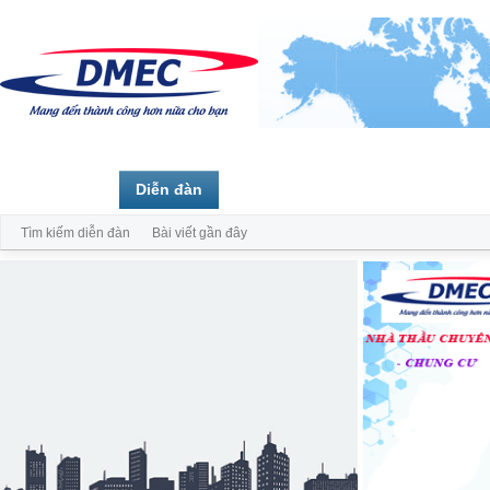
Trang chủ
Diễn đàn
Thành viên
Tìm kiếm diễn đàn
Bài viết gần đây