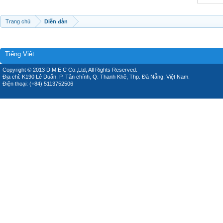
Trang chủ
Diễn đàn
Tiếng Việt
Copyright © 2013 D.M.E.C Co.,Ltd, All Rights Reserved.
Địa chỉ: K190 Lê Duẩn, P. Tân chính, Q. Thanh Khê, Thp. Đà Nẵng, Việt Nam.
Điện thoại: (+84) 5113752506