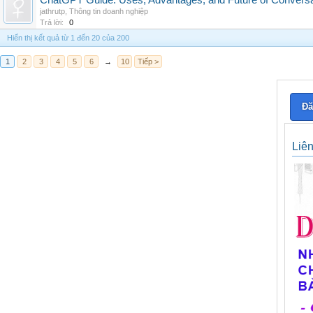
ChatGPT Guide: Uses, Advantages, and Future of Conversat
jathrutp
,
Thông tin doanh nghiệp
Trả lời:
0
Hiển thị kết quả từ 1 đến 20 của 200
1
2
3
4
5
6
→
10
Tiếp >
Đă
Liê