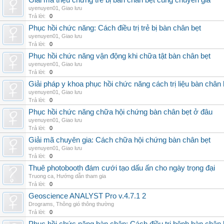
Giải mã triệu chứng trẻ bị bàn chân bẹt cùng chuyên gia
uyenuyen01
,
Giao lưu
Trả lời:
0
Phục hồi chức năng: Cách điều trị trẻ bị bàn chân bẹt
uyenuyen01
,
Giao lưu
Trả lời:
0
Phục hồi chức năng vận động khi chữa tật bàn chân bẹt
uyenuyen01
,
Giao lưu
Trả lời:
0
Giải pháp y khoa phục hồi chức năng cách trị liệu bàn chân 
uyenuyen01
,
Giao lưu
Trả lời:
0
Phục hồi chức năng chữa hội chứng bàn chân bẹt ở đâu
uyenuyen01
,
Giao lưu
Trả lời:
0
Giải mã chuyên gia: Cách chữa hội chứng bàn chân bẹt
uyenuyen01
,
Giao lưu
Trả lời:
0
Thuê photobooth đám cưới tạo dấu ấn cho ngày trọng đại
Truong ca
,
Hướng dẫn tham gia
Trả lời:
0
Geoscience ANALYST Pro v.4.7.1 2
Drograms
,
Thông gió thông thường
Trả lời:
0