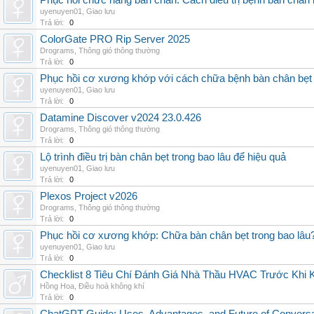
Phục hồi chức năng bàn chân: Cách điều trị bệnh bàn chân 
uyenuyen01
,
Giao lưu
Trả lời:
0
ColorGate PRO Rip Server 2025
Drograms
,
Thông gió thông thường
Trả lời:
0
Phục hồi cơ xương khớp với cách chữa bệnh bàn chân bẹt
uyenuyen01
,
Giao lưu
Trả lời:
0
Datamine Discover v2024 23.0.426
Drograms
,
Thông gió thông thường
Trả lời:
0
Lộ trình điều trị bàn chân bẹt trong bao lâu để hiệu quả
uyenuyen01
,
Giao lưu
Trả lời:
0
Plexos Project v2026
Drograms
,
Thông gió thông thường
Trả lời:
0
Phục hồi cơ xương khớp: Chữa bàn chân bẹt trong bao lâu
uyenuyen01
,
Giao lưu
Trả lời:
0
Checklist 8 Tiêu Chí Đánh Giá Nhà Thầu HVAC Trước Khi
Hồng Hoa
,
Điều hoà không khí
Trả lời:
0