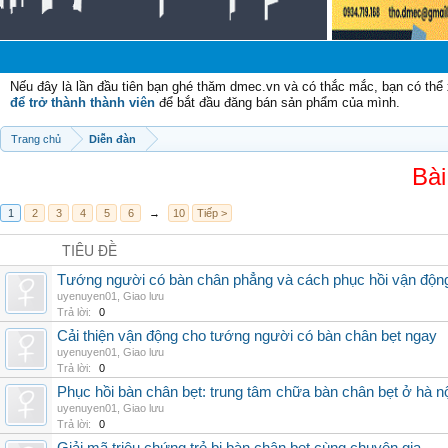
Nếu đây là lần đầu tiên bạn ghé thăm dmec.vn và có thắc mắc, bạn có th
để trở thành thành viên
để bắt đầu đăng bán sản phẩm của mình.
Trang chủ
Diễn đàn
Bài
1
2
3
4
5
6
→
10
Tiếp >
TIÊU ĐỀ
Tướng người có bàn chân phẳng và cách phục hồi vận độn
uyenuyen01
,
Giao lưu
Trả lời:
0
Cải thiện vận động cho tướng người có bàn chân bẹt ngay
uyenuyen01
,
Giao lưu
Trả lời:
0
Phục hồi bàn chân bẹt: trung tâm chữa bàn chân bẹt ở hà n
uyenuyen01
,
Giao lưu
Trả lời:
0