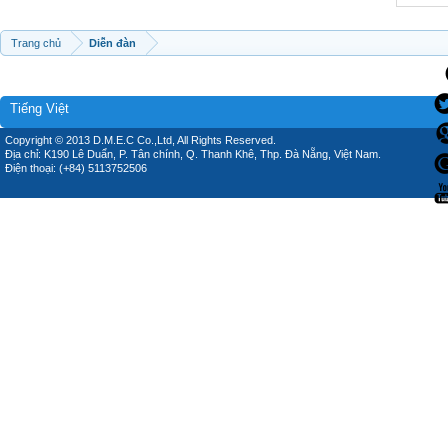
Trang chủ
Diễn đàn
Tiếng Việt
Copyright © 2013 D.M.E.C Co.,Ltd, All Rights Reserved.
Địa chỉ: K190 Lê Duẩn, P. Tân chính, Q. Thanh Khê, Thp. Đà Nẵng, Việt Nam.
Điện thoại: (+84) 5113752506