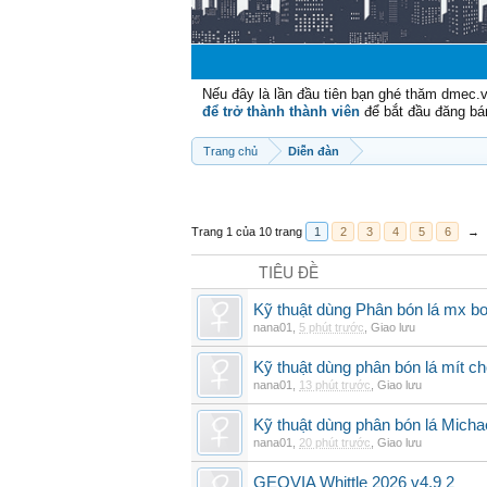
Nếu đây là lần đầu tiên bạn ghé thăm dmec.
để trở thành thành viên
để bắt đầu đăng bá
Trang chủ
Diễn đàn
Trang 1 của 10 trang
1
2
3
4
5
6
→
TIÊU ĐỀ
Kỹ thuật dùng Phân bón lá mx bo
nana01
,
5 phút trước
,
Giao lưu
Kỹ thuật dùng phân bón lá mít ch
nana01
,
13 phút trước
,
Giao lưu
Kỹ thuật dùng phân bón lá Micha
nana01
,
20 phút trước
,
Giao lưu
GEOVIA Whittle 2026 v4.9 2