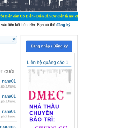
 Điện - Diễn đàn Cơ điện là nơi chia sẽ kiến thức kinh nghiệm trong lãnh vực 
vào liên kết bên trên. Bạn có thể
đăng ký
Đăng nhập / Đăng ký
Liên hệ quảng cáo 1
ẾT CUỐI
nana01
 phút trước
nana01
 phút trước
nana01
 phút trước
rograms