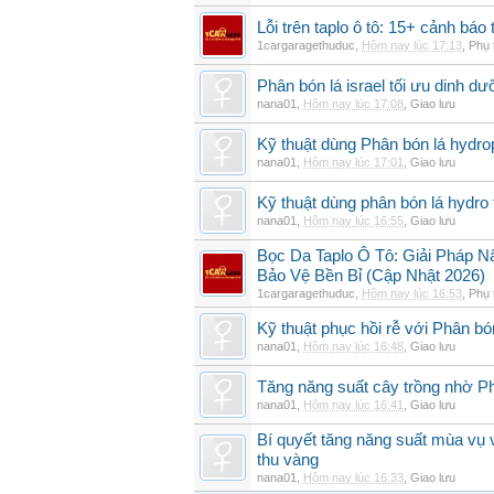
Lỗi trên taplo ô tô: 15+ cảnh bá
1cargaragethuduc
,
Hôm nay lúc 17:13
,
Phụ 
Phân bón lá israel tối ưu dinh d
nana01
,
Hôm nay lúc 17:08
,
Giao lưu
Kỹ thuật dùng Phân bón lá hydro
nana01
,
Hôm nay lúc 17:01
,
Giao lưu
Kỹ thuật dùng phân bón lá hydro 
nana01
,
Hôm nay lúc 16:55
,
Giao lưu
Bọc Da Taplo Ô Tô: Giải Pháp N
Bảo Vệ Bền Bỉ (Cập Nhật 2026)
1cargaragethuduc
,
Hôm nay lúc 16:53
,
Phụ 
Kỹ thuật phục hồi rễ với Phân bó
nana01
,
Hôm nay lúc 16:48
,
Giao lưu
Tăng năng suất cây trồng nhờ Ph
nana01
,
Hôm nay lúc 16:41
,
Giao lưu
Bí quyết tăng năng suất mùa vụ 
thu vàng
nana01
,
Hôm nay lúc 16:33
,
Giao lưu