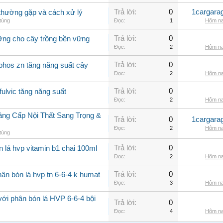
Trả lời:
0
1cargara
o thường gặp và cách xử lý
tùng
Đọc:
1
Hôm na
Trả lời:
0
ưỡng cho cây trồng bền vững
Đọc:
2
Hôm na
Trả lời:
0
phos zn tăng năng suất cây
Đọc:
2
Hôm na
Trả lời:
0
fulvic tăng năng suất
Đọc:
2
Hôm na
âng Cấp Nội Thất Sang Trọng &
Trả lời:
0
1cargara
Đọc:
2
Hôm na
tùng
Trả lời:
0
n lá hvp vitamin b1 chai 100ml
Đọc:
2
Hôm na
Trả lời:
0
ân bón lá hvp tn 6-6-4 k humat
Đọc:
3
Hôm na
với phân bón lá HVP 6-6-4 bội
Trả lời:
0
Đọc:
4
Hôm na