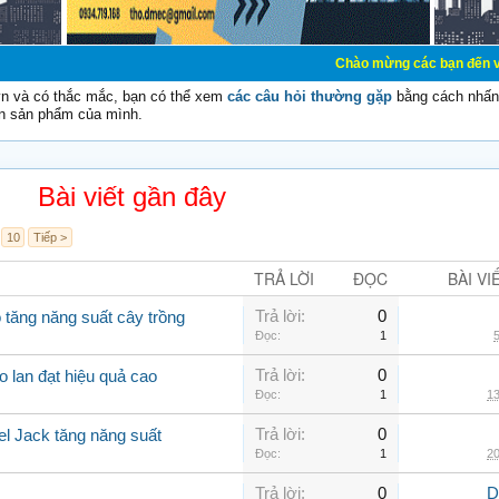
Chào mừng các bạn đến với Diễn đàn Cơ
vn và có thắc mắc, bạn có thể xem
các câu hỏi thường gặp
bằng cách nhấn 
n sản phẩm của mình.
Bài viết gần đây
10
Tiếp >
TRẢ LỜI
ĐỌC
BÀI VI
Trả lời:
0
 tăng năng suất cây trồng
Đọc:
1
5
Trả lời:
0
o lan đạt hiệu quả cao
Đọc:
1
13
Trả lời:
0
el Jack tăng năng suất
Đọc:
1
20
Trả lời:
0
D