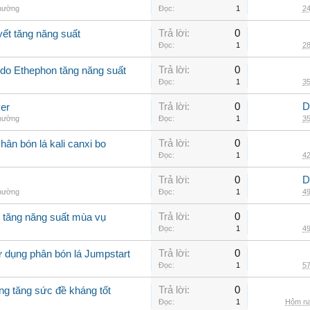
thường
Đọc:
1
24
Trả lời:
0
yết tăng năng suất
Đọc:
1
28
Trả lời:
0
Ado Ethephon tăng năng suất
Đọc:
1
35
Trả lời:
0
D
er
thường
Đọc:
1
35
Trả lời:
0
ân bón lá kali canxi bo
Đọc:
1
42
Trả lời:
0
D
thường
Đọc:
1
49
Trả lời:
0
o tăng năng suất mùa vụ
Đọc:
1
49
Trả lời:
0
ử dụng phân bón lá Jumpstart
Đọc:
1
57
Trả lời:
0
ng tăng sức đề kháng tốt
Đọc:
1
Hôm na