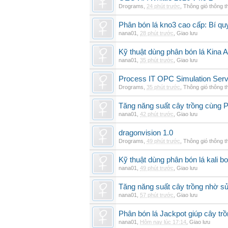
Drograms
,
24 phút trước
,
Thông gió thông 
Phân bón lá kno3 cao cấp: Bí qu
nana01
,
28 phút trước
,
Giao lưu
Kỹ thuật dùng phân bón lá Kina 
nana01
,
35 phút trước
,
Giao lưu
Process IT OPC Simulation Serv
Drograms
,
35 phút trước
,
Thông gió thông 
Tăng năng suất cây trồng cùng Ph
nana01
,
42 phút trước
,
Giao lưu
dragonvision 1.0
Drograms
,
49 phút trước
,
Thông gió thông 
Kỹ thuật dùng phân bón lá kali b
nana01
,
49 phút trước
,
Giao lưu
Tăng năng suất cây trồng nhờ s
nana01
,
57 phút trước
,
Giao lưu
Phân bón lá Jackpot giúp cây trồ
nana01
,
Hôm nay lúc 17:14
,
Giao lưu