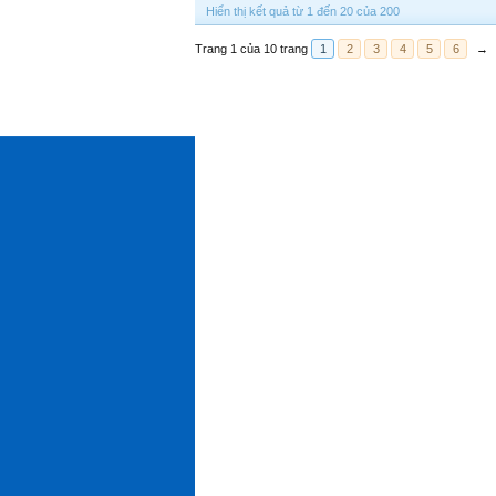
Hiển thị kết quả từ 1 đến 20 của 200
Trang 1 của 10 trang
1
2
3
4
5
6
→