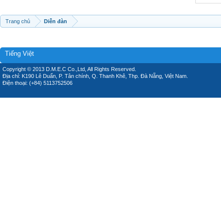
Trang chủ
Diễn đàn
Tiếng Việt
Copyright © 2013 D.M.E.C Co.,Ltd, All Rights Reserved.
Địa chỉ: K190 Lê Duẩn, P. Tân chính, Q. Thanh Khê, Thp. Đà Nẵng, Việt Nam.
Điện thoại: (+84) 5113752506