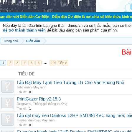
ễn đàn Cơ Điện - Diễn đàn Cơ điện là nơi chia sẽ kiến thức kinh nghiệm trong 
Nếu đây là lần đầu tiên bạn ghé thăm dmec.vn và có thắc mắc, bạn có th
để trở thành thành viên
để bắt đầu đăng bán sản phẩm của mình.
Trang chủ
Diễn đàn
Bài
1
2
3
4
5
6
→
10
Tiếp >
TIÊU ĐỀ
Lắp Đặt Máy Lạnh Treo Tường LG Cho Văn Phòng Nhỏ
tinhtrieuan
,
Máy lạnh
Trả lời:
0
PrintGazer Rip v2.15.3
Drograms
,
Thông gió thông thường
Trả lời:
1
Lắp đặt máy nén Danfoss 12HP SM148T4VC hàng mới, bảo 
maynendanfoss
,
Máy lạnh
Trả lời:
0