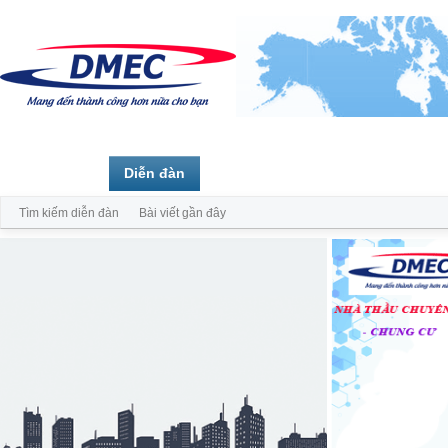
Trang chủ
Diễn đàn
Thành viên
Tìm kiếm diễn đàn
Bài viết gần đây