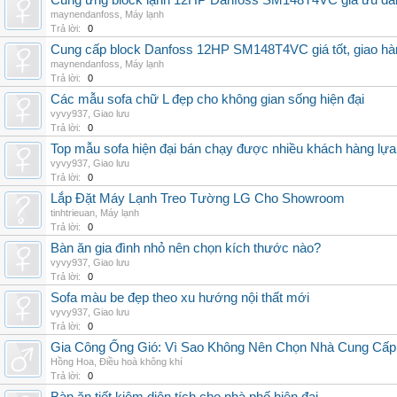
Cung ứng block lạnh 12HP Danfoss SM148T4VC giá ưu đãi, 
maynendanfoss
,
Máy lạnh
Trả lời:
0
Cung cấp block Danfoss 12HP SM148T4VC giá tốt, giao hàng
maynendanfoss
,
Máy lạnh
Trả lời:
0
Các mẫu sofa chữ L đẹp cho không gian sống hiện đại
vyvy937
,
Giao lưu
Trả lời:
0
Top mẫu sofa hiện đại bán chạy được nhiều khách hàng lự
vyvy937
,
Giao lưu
Trả lời:
0
Lắp Đặt Máy Lạnh Treo Tường LG Cho Showroom
tinhtrieuan
,
Máy lạnh
Trả lời:
0
Bàn ăn gia đình nhỏ nên chọn kích thước nào?
vyvy937
,
Giao lưu
Trả lời:
0
Sofa màu be đẹp theo xu hướng nội thất mới
vyvy937
,
Giao lưu
Trả lời:
0
Gia Công Ống Gió: Vì Sao Không Nên Chọn Nhà Cung Cấp
Hồng Hoa
,
Điều hoà không khí
Trả lời:
0