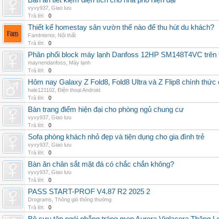
Bàn ăn tiết kiệm diện tích cho nhà phố hiện đại
vyvy937
,
Giao lưu
Trả lời:
0
Thiết kế homestay sân vườn thế nào để thu hút du khách?
FamInterior
,
Nội thất
Trả lời:
0
Phân phối block máy lạnh Danfoss 12HP SM148T4VC trên t
maynendanfoss
,
Máy lạnh
Trả lời:
0
Hôm nay Galaxy Z Fold8, Fold8 Ultra và Z Flip8 chính thức
hale121102
,
Điện thoại Android
Trả lời:
0
Bàn trang điểm hiện đại cho phòng ngủ chung cư
vyvy937
,
Giao lưu
Trả lời:
0
Sofa phòng khách nhỏ đẹp và tiện dụng cho gia đình trẻ
vyvy937
,
Giao lưu
Trả lời:
0
Bàn ăn chân sắt mặt đá có chắc chắn không?
vyvy937
,
Giao lưu
Trả lời:
0
PASS START-PROF V4.87 R2 2025 2
Drograms
,
Thông gió thông thường
Trả lời:
0