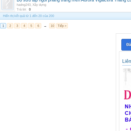
Bộ sưu tập ngói phẳng tráng men Aurora Viglacera Thăng L
hadng243
,
Xây dựng
Trả lời:
0
Hiển thị kết quả từ 1 đến 20 của 200
1
2
3
4
5
6
→
10
Tiếp >
Đă
Liê