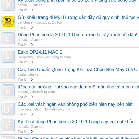
Kỹ thuật dùng phân bón lá 30-10-10 Mỹ tăng sức sống cây
nana01
,
Giao lưu
Trả lời:
0
Gửi khẩu trang đi Mỹ: Hướng dẫn đầy đủ quy định, thủ tục 
vanchuyennuocngoai
,
Du lịch
Trả lời:
0
Dùng Phân bón lá 30-10-10 bm dưỡng lá cây xanh bền lâu!
nana01
,
Giao lưu
Trả lời:
0
Esko DP24.11 MAC 2
Drograms
,
Thông gió thông thường
Trả lời:
0
Các Tiêu Chuẩn Quan Trọng Khi Lựa Chọn Nhà Máy Gia 
cazlg
,
Liên kết
Trả lời:
0
[Góc nấu nướng] Tại sao dân đam mê món kho và món ninh
pthao6
,
Các thiết bị khác
Trả lời:
0
Các loại vách ngăn văn phòng phổ biến hiện nay nên biết
ghecongthaihoc
,
Nội thất trong nhà
Trả lời:
0
Kỹ thuật dùng Phân bón lá 30-10-10 giúp cây vọt đọt khỏe
nana01
,
Giao lưu
Trả lời:
0