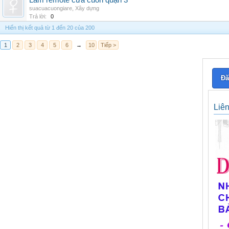
Làm remote cửa cuốn quận 3
suacuacuongiare
,
Xây dựng
Trả lời:
0
Hiển thị kết quả từ 1 đến 20 của 200
1
2
3
4
5
6
→
10
Tiếp >
Đă
Liê