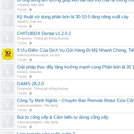
Đi ống đồng âm tường giúp kéo dài tuổi thọ của hệ thống m
vinhphat
,
Máy lạnh
Trả lời:
0
Kỹ thuật sử dụng phân bón lá 30-10-5 tăng năng suất cây
nana01
,
Giao lưu
Trả lời:
0
CHITUBOX Dental v1.2.0 2
Drograms
,
Thông gió thông thường
Trả lời:
0
9 Ưu Điểm Của Dịch Vụ Gửi Hàng Đi Mỹ Nhanh Chóng, Tiế
vanchuyennuocngoai
,
Du lịch
Trả lời:
0
Giải pháp thúc đẩy tăng trưởng mạnh cùng Phân bón lá 30 1
nana01
,
Giao lưu
Trả lời:
0
GAMS 28.2.0
Drograms
,
Thông gió thông thường
Trả lời:
0
Công Ty Minh Nghĩa – Chuyên Bán Remote Motor Cửa Cổn
suacuacuongiare
,
Xây dựng
Trả lời:
0
Bút từ cổng xếp & Cảm biến tự dừng cổng xếp
suacuacuongiare
,
Xây dựng
Trả lời:
0