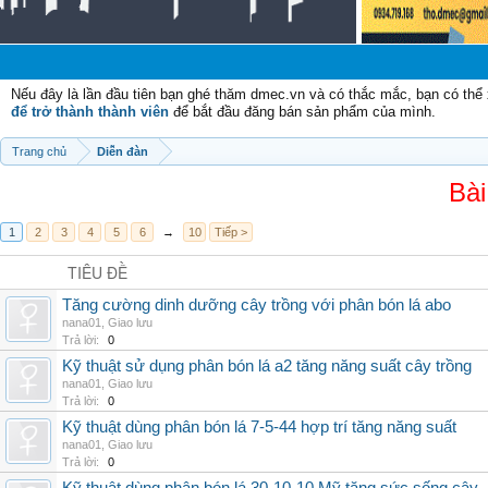
Nếu đây là lần đầu tiên bạn ghé thăm dmec.vn và có thắc mắc, bạn có th
để trở thành thành viên
để bắt đầu đăng bán sản phẩm của mình.
Trang chủ
Diễn đàn
Bài
1
2
3
4
5
6
→
10
Tiếp >
TIÊU ĐỀ
Tăng cường dinh dưỡng cây trồng với phân bón lá abo
nana01
,
Giao lưu
Trả lời:
0
Kỹ thuật sử dụng phân bón lá a2 tăng năng suất cây trồng
nana01
,
Giao lưu
Trả lời:
0
Kỹ thuật dùng phân bón lá 7-5-44 hợp trí tăng năng suất
nana01
,
Giao lưu
Trả lời:
0