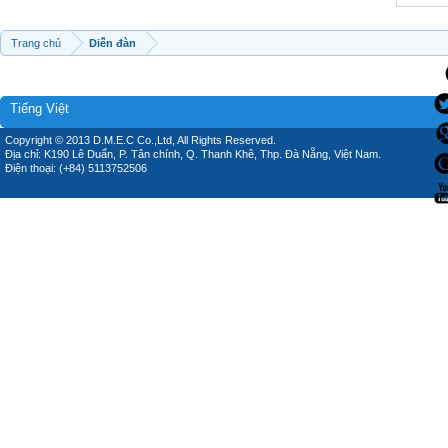
Trang chủ
Diễn đàn
Tiếng Việt
Copyright © 2013 D.M.E.C Co.,Ltd, All Rights Reserved.
Địa chỉ: K190 Lê Duẩn, P. Tân chính, Q. Thanh Khê, Thp. Đà Nẵng, Việt Nam.
Điện thoại: (+84) 5113752506