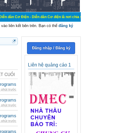
Điện - Diễn đàn Cơ điện là nơi chia sẽ kiến thức kinh nghiệm trong lãnh vực c
vào liên kết bên trên. Bạn có thể
đăng ký
Đăng nhập / Đăng ký
Liên hệ quảng cáo 1
ẾT CUỐI
rograms
 phút trước
rograms
 phút trước
rograms
 phút trước
rograms