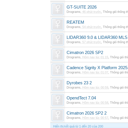
GT-SUITE 2026
Drograms
,
46 phút trước
,
Thông gió thông 
REATEM
Drograms
,
54 phút trước
,
Thông gió thông 
LIDAR360 9.0 & LIDAR360 MLS 
Drograms
,
57 phút trước
,
Thông gió thông 
Cimatron 2026 SP2
Drograms
,
Hôm nay lúc 01:15
,
Thông gió t
Cadence Sigrity X Platform 2025
Drograms
,
Hôm nay lúc 01:07
,
Thông gió t
Dyrobes 23 2
Drograms
,
Hôm nay lúc 00:59
,
Thông gió t
OpendTect 7.04
Drograms
,
Hôm nay lúc 00:58
,
Thông gió t
Cimatron 2026 SP2 2
Drograms
,
Hôm nay lúc 00:57
,
Thông gió t
Hiển thị kết quả từ 1 đến 20 của 200