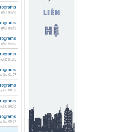
rograms
 phút trước
rograms
 phút trước
rograms
 phút trước
rograms
y lúc 01:15
rograms
y lúc 01:07
rograms
y lúc 00:59
rograms
y lúc 00:58
rograms
y lúc 00:57