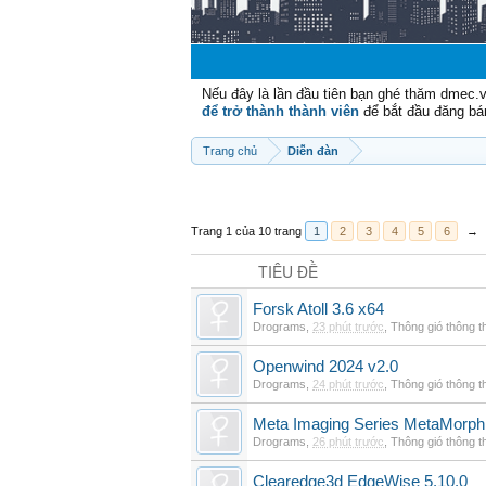
Nếu đây là lần đầu tiên bạn ghé thăm dmec.
để trở thành thành viên
để bắt đầu đăng bá
Trang chủ
Diễn đàn
Trang 1 của 10 trang
1
2
3
4
5
6
→
TIÊU ĐỀ
Forsk Atoll 3.6 x64
Drograms
,
23 phút trước
,
Thông gió thông 
Openwind 2024 v2.0
Drograms
,
24 phút trước
,
Thông gió thông 
Meta Imaging Series MetaMorph
Drograms
,
26 phút trước
,
Thông gió thông 
Clearedge3d EdgeWise 5.10.0