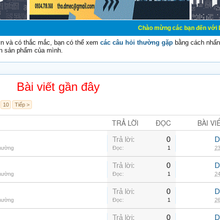
Chào mừng các bạn đến với Diễn đàn Cơ 
vn và có thắc mắc, bạn có thể xem
các câu hỏi thường gặp
bằng cách nhấn 
n sản phẩm của mình.
Bài viết gần đây
10
Tiếp >
TRẢ LỜI
ĐỌC
BÀI VI
Trả lời:
0
D
thường
Đọc:
1
23
Trả lời:
0
D
thường
Đọc:
1
24
Trả lời:
0
D
thường
Đọc:
1
26
Trả lời:
0
D