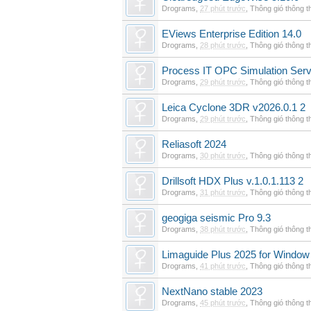
Drograms
,
27 phút trước
,
Thông gió thông 
EViews Enterprise Edition 14.0
Drograms
,
28 phút trước
,
Thông gió thông 
Process IT OPC Simulation Serv
Drograms
,
29 phút trước
,
Thông gió thông 
Leica Cyclone 3DR v2026.0.1 2
Drograms
,
29 phút trước
,
Thông gió thông 
Reliasoft 2024
Drograms
,
30 phút trước
,
Thông gió thông 
Drillsoft HDX Plus v.1.0.1.113 2
Drograms
,
31 phút trước
,
Thông gió thông 
geogiga seismic Pro 9.3
Drograms
,
38 phút trước
,
Thông gió thông 
Limaguide Plus 2025 for Window
Drograms
,
41 phút trước
,
Thông gió thông 
NextNano stable 2023
Drograms
,
45 phút trước
,
Thông gió thông 