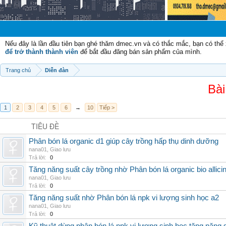
Nếu đây là lần đầu tiên bạn ghé thăm dmec.vn và có thắc mắc, bạn có th
để trở thành thành viên
để bắt đầu đăng bán sản phẩm của mình.
Trang chủ
Diễn đàn
Bài
1
2
3
4
5
6
→
10
Tiếp >
TIÊU ĐỀ
Phân bón lá organic d1 giúp cây trồng hấp thụ dinh dưỡng
nana01
,
Giao lưu
Trả lời:
0
Tăng năng suất cây trồng nhờ Phân bón lá organic bio allici
nana01
,
Giao lưu
Trả lời:
0
Tăng năng suất nhờ Phân bón lá npk vi lượng sinh học a2
nana01
,
Giao lưu
Trả lời:
0