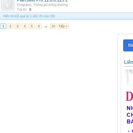
PlanSwift Pro 11.0.0.129 2
Drograms
,
Thông gió thông thường
Trả lời:
0
Hiển thị kết quả từ 1 đến 20 của 200
1
2
3
4
5
6
→
10
Tiếp >
Đă
Liê