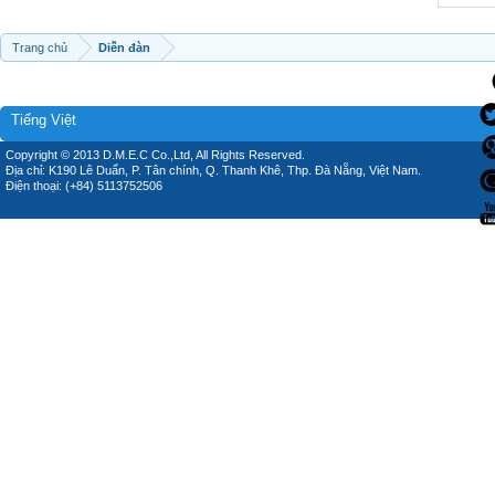
Trang chủ
Diễn đàn
Tiếng Việt
Copyright © 2013 D.M.E.C Co.,Ltd, All Rights Reserved.
Địa chỉ: K190 Lê Duẩn, P. Tân chính, Q. Thanh Khê, Thp. Đà Nẵng, Việt Nam.
Điện thoại: (+84) 5113752506