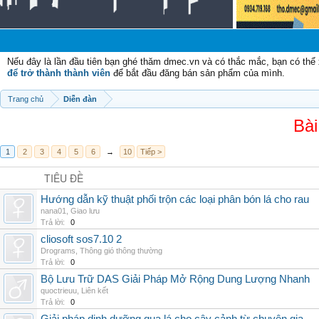
C
Nếu đây là lần đầu tiên bạn ghé thăm dmec.vn và có thắc mắc, bạn có th
để trở thành thành viên
để bắt đầu đăng bán sản phẩm của mình.
Trang chủ
Diễn đàn
Bài
1
2
3
4
5
6
→
10
Tiếp >
TIÊU ĐỀ
Hướng dẫn kỹ thuật phối trộn các loại phân bón lá cho rau
nana01
,
Giao lưu
Trả lời:
0
cliosoft sos7.10 2
Drograms
,
Thông gió thông thường
Trả lời:
0
Bộ Lưu Trữ DAS Giải Pháp Mở Rộng Dung Lượng Nhanh
quoctrieuu
,
Liên kết
Trả lời:
0