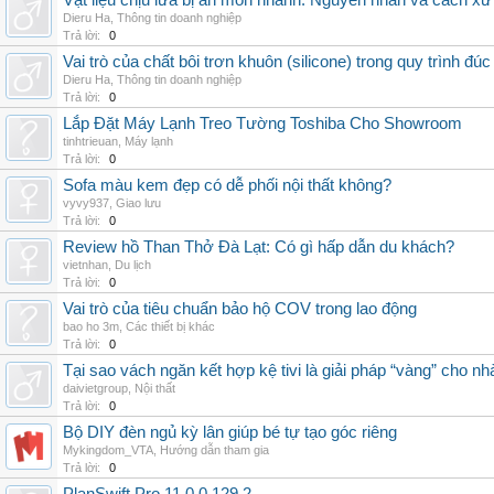
Vật liệu chịu lửa bị ăn mòn nhanh: Nguyên nhân và cách xử 
Dieru Ha
,
Thông tin doanh nghiệp
Trả lời:
0
Vai trò của chất bôi trơn khuôn (silicone) trong quy trình đ
Dieru Ha
,
Thông tin doanh nghiệp
Trả lời:
0
Lắp Đặt Máy Lạnh Treo Tường Toshiba Cho Showroom
tinhtrieuan
,
Máy lạnh
Trả lời:
0
Sofa màu kem đẹp có dễ phối nội thất không?
vyvy937
,
Giao lưu
Trả lời:
0
Review hồ Than Thở Đà Lạt: Có gì hấp dẫn du khách?
vietnhan
,
Du lịch
Trả lời:
0
Vai trò của tiêu chuẩn bảo hộ COV trong lao động
bao ho 3m
,
Các thiết bị khác
Trả lời:
0
Tại sao vách ngăn kết hợp kệ tivi là giải pháp “vàng” cho nh
daivietgroup
,
Nội thất
Trả lời:
0
Bộ DIY đèn ngủ kỳ lân giúp bé tự tạo góc riêng
Mykingdom_VTA
,
Hướng dẫn tham gia
Trả lời:
0