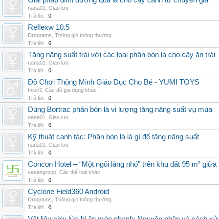
Giải pháp dinh dưỡng qua lá cho cây cảnh từ chuyên gia
nana01
,
Giao lưu
Trả lời:
0
Reflexw 10.5
Drograms
,
Thông gió thông thường
Trả lời:
0
Tăng năng suất trái với các loại phân bón lá cho cây ăn trái
nana01
,
Giao lưu
Trả lời:
0
Đồ Chơi Thông Minh Giáo Dục Cho Bé - YUMI TOYS
thien7
,
Các đồ gia dụng khác
Trả lời:
0
Dùng Bortrac phân bón lá vi lượng tăng năng suất vụ mùa
nana01
,
Giao lưu
Trả lời:
0
Kỹ thuật canh tác: Phân bón lá là gì để tăng năng suất
nana01
,
Giao lưu
Trả lời:
0
Concon Hotel – “Một ngôi làng nhỏ” trên khu đất 95 m² giữa
vanangroup
,
Các thể loại khác
Trả lời:
0
Cyclone Field360 Android
Drograms
,
Thông gió thông thường
Trả lời:
0