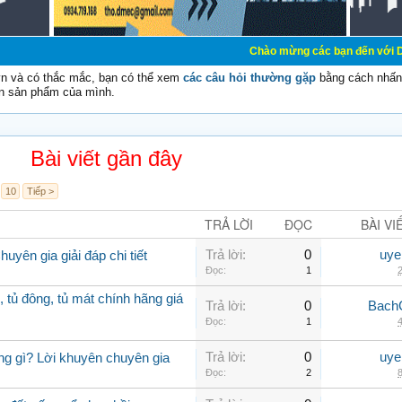
Chào mừng các bạn đến với Diễn đàn Cơ Điệ
vn và có thắc mắc, bạn có thể xem
các câu hỏi thường gặp
bằng cách nhấn 
n sản phẩm của mình.
Bài viết gần đây
10
Tiếp >
TRẢ LỜI
ĐỌC
BÀI VI
Trả lời:
0
uye
uyên gia giải đáp chi tiết
Đọc:
1
2
, tủ đông, tủ mát chính hãng giá
Trả lời:
0
Bach
Đọc:
1
4
Trả lời:
0
uye
ng gì? Lời khuyên chuyên gia
Đọc:
2
8