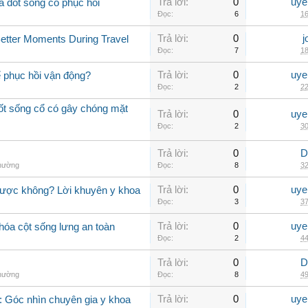
Trả lời:
0
uye
a đốt sống cổ phục hồi
Đọc:
6
16
Trả lời:
0
j
Better Moments During Travel
Đọc:
7
18
Trả lời:
0
uye
ể phục hồi vận động?
Đọc:
2
22
đốt sống cổ có gây chóng mặt
Trả lời:
0
uye
Đọc:
2
30
Trả lời:
0
D
thường
Đọc:
8
32
Trả lời:
0
uye
được không? Lời khuyên y khoa
Đọc:
3
37
Trả lời:
0
uye
hóa cột sống lưng an toàn
Đọc:
2
44
Trả lời:
0
D
thường
Đọc:
8
49
Trả lời:
0
uye
 Góc nhìn chuyên gia y khoa