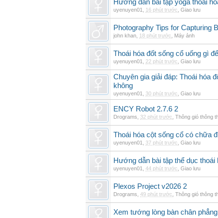
Hướng dẫn bài tập yoga thoái hó
uyenuyen01
,
16 phút trước
,
Giao lưu
Photography Tips for Capturing 
john khan
,
18 phút trước
,
Máy ảnh
Thoái hóa đốt sống cổ uống gì đ
uyenuyen01
,
22 phút trước
,
Giao lưu
Chuyên gia giải đáp: Thoái hóa 
không
uyenuyen01
,
30 phút trước
,
Giao lưu
ENCY Robot 2.7.6 2
Drograms
,
32 phút trước
,
Thông gió thông 
Thoái hóa cột sống cổ có chữa 
uyenuyen01
,
37 phút trước
,
Giao lưu
Hướng dẫn bài tập thể dục thoái 
uyenuyen01
,
44 phút trước
,
Giao lưu
Plexos Project v2026 2
Drograms
,
49 phút trước
,
Thông gió thông 
Xem tướng lòng bàn chân phẳng: