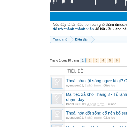
Nếu đây là lần đầu tiên bạn ghé thăm dmec.
để trở thành thành viên
để bắt đầu đăng bá
Trang chủ
Diễn đàn
Trang 1 của 10 trang
1
2
3
4
5
6
→
TIÊU ĐỀ
Thoái hóa cột sống ngực là gì? Ch
uyenuyen01
,
2 phút trước
,
Giao lưu
Đại tiệc xả kho Tháng 8 - Tủ lạnh
chạm đáy
BachCuc1309
,
4 phút trước
,
Tủ lạnh
Thoái hóa đốt sống cổ nên bổ su
uyenuyen01
,
8 phút trước
,
Giao lưu