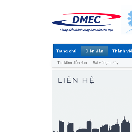
Trang chủ
Diễn đàn
Thành vi
Tìm kiếm diễn đàn
Bài viết gần đây