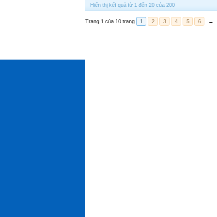
Hiển thị kết quả từ 1 đến 20 của 200
Trang 1 của 10 trang
1
2
3
4
5
6
→