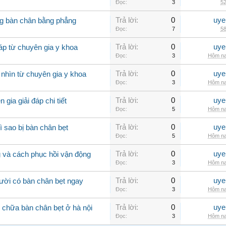
Đọc:
3
52
Trả lời:
0
uye
g bàn chân bằng phẳng
Đọc:
7
58
Trả lời:
0
uye
áp từ chuyên gia y khoa
Đọc:
3
Hôm na
Trả lời:
0
uye
 nhìn từ chuyên gia y khoa
Đọc:
3
Hôm na
Trả lời:
0
uye
gia giải đáp chi tiết
Đọc:
5
Hôm na
Trả lời:
0
uye
ì sao bị bàn chân bẹt
Đọc:
5
Hôm na
Trả lời:
0
uye
 và cách phục hồi vận động
Đọc:
3
Hôm na
Trả lời:
0
uye
ười có bàn chân bẹt ngay
Đọc:
3
Hôm na
Trả lời:
0
uye
m chữa bàn chân bẹt ở hà nội
Đọc:
3
Hôm na