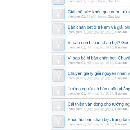
uyenuyen01
,
52 phút trước
,
Giao lưu
Giải mã sức khỏe qua xem tướn
uyenuyen01
,
58 phút trước
,
Giao lưu
Bàn chân bẹt ở trẻ em và giải ph
uyenuyen01
,
Hôm nay lúc 19:26
,
Giao lưu
Vì sao con bị bàn chân bẹt? Góc
uyenuyen01
,
Hôm nay lúc 19:18
,
Giao lưu
Vì sao bé bị bàn chân bẹt: Chuyên 
uyenuyen01
,
Hôm nay lúc 19:12
,
Giao lưu
Chuyên gia lý giải nguyên nhân v
uyenuyen01
,
Hôm nay lúc 19:05
,
Giao lưu
Tướng người có bàn chân phẳng
uyenuyen01
,
Hôm nay lúc 18:57
,
Giao lưu
Cải thiện vận động cho tướng ng
uyenuyen01
,
Hôm nay lúc 18:51
,
Giao lưu
Phục hồi bàn chân bẹt: trung tâ
uyenuyen01
,
Hôm nay lúc 18:43
,
Giao lưu