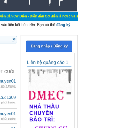
n - Diễn đàn Cơ điện là nơi chia sẽ kiến thức kinh nghiệm trong lãnh vực cơ đi
vào liên kết bên trên. Bạn có thể
đăng ký
Đăng nhập / Đăng ký
Liên hệ quảng cáo 1
ẾT CUỐI
nuyen01
 phút trước
Cuc1309
 phút trước
nuyen01
 phút trước