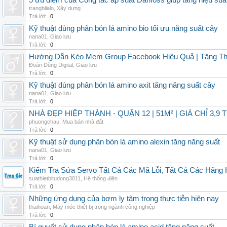
5 ưu điểm của Công tắc áp suất Danfoss giúp tăng hiệu suấ
trangbilalo
,
Xây dựng
Trả lời:
0
Kỹ thuật dùng phân bón lá amino bio tối ưu năng suất cây
nana01
,
Giao lưu
Trả lời:
0
Hướng Dẫn Kéo Mem Group Facebook Hiệu Quả | Tăng Th
Đoàn Dũng Digital
,
Giao lưu
Trả lời:
0
Kỹ thuật dùng phân bón lá amino axit tăng năng suất cây
nana01
,
Giao lưu
Trả lời:
0
NHÀ ĐẸP HIỆP THÀNH - QUẬN 12 | 51M² | GIÁ CHỈ 3,9 
phuongchau
,
Mua bán nhà đất
Trả lời:
0
Kỹ thuật sử dụng phân bón lá amino alexin tăng năng suất
nana01
,
Giao lưu
Trả lời:
0
Kiểm Tra Sửa Servo Tất Cả Các Mã Lỗi, Tất Cả Các Hãng 
suathietbitudong3011
,
Hệ thống điện
Trả lời:
0
Những ứng dụng của bơm ly tâm trong thực tiễn hiện nay
thaihoan
,
Máy móc thiết bị trong ngành công nghiệp
Trả lời:
0