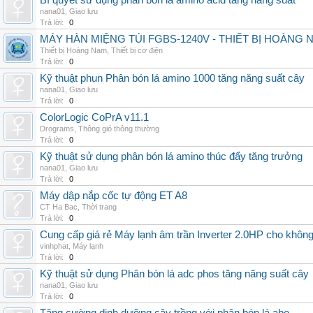
Bí quyết sử dụng phân bón lá amino acid tăng năng suất
nana01
,
Giao lưu
Trả lời:
0
MÁY HÀN MIỆNG TÚI FGBS-1240V - THIẾT BỊ HOÀNG 
Thiết bị Hoàng Nam
,
Thiết bị cơ điện
Trả lời:
0
Kỹ thuật phun Phân bón lá amino 1000 tăng năng suất cây
nana01
,
Giao lưu
Trả lời:
0
ColorLogic CoPrA v11.1
Drograms
,
Thông gió thông thường
Trả lời:
0
Kỹ thuật sử dụng phân bón lá amino thúc đẩy tăng trưởng
nana01
,
Giao lưu
Trả lời:
0
Máy dập nắp cốc tự động ET A8
CT Ha Bac
,
Thời trang
Trả lời:
0
Cung cấp giá rẻ Máy lạnh âm trần Inverter 2.0HP cho khôn
vinhphat
,
Máy lạnh
Trả lời:
0
Kỹ thuật sử dụng Phân bón lá adc phos tăng năng suất cây
nana01
,
Giao lưu
Trả lời:
0