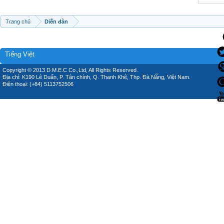
Trang chủ
Diễn đàn
Tiếng Việt
Copyright © 2013 D.M.E.C Co.,Ltd, All Rights Reserved.
Địa chỉ: K190 Lê Duẩn, P. Tân chính, Q. Thanh Khê, Thp. Đà Nẵng, Việt Nam.
Điện thoại: (+84) 5113752506