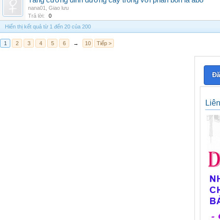
Tăng cường dinh dưỡng cây trồng với phân bón lá abo
nana01
,
Giao lưu
Trả lời:
0
Hiển thị kết quả từ 1 đến 20 của 200
1
2
3
4
5
6
→
10
Tiếp >
Đă
Liê