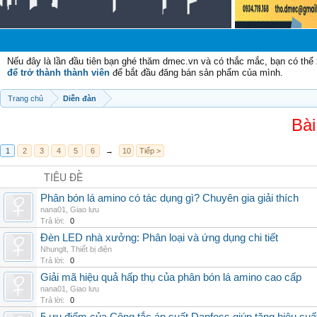
Nếu đây là lần đầu tiên bạn ghé thăm dmec.vn và có thắc mắc, bạn có th
để trở thành thành viên
để bắt đầu đăng bán sản phẩm của mình.
Trang chủ
Diễn đàn
Bài
1
2
3
4
5
6
→
10
Tiếp >
TIÊU ĐỀ
Phân bón lá amino có tác dụng gì? Chuyên gia giải thích
nana01
,
Giao lưu
Trả lời:
0
Đèn LED nhà xưởng: Phân loại và ứng dụng chi tiết
Nhunglt
,
Thiết bị điện
Trả lời:
0
Giải mã hiệu quả hấp thụ của phân bón lá amino cao cấp
nana01
,
Giao lưu
Trả lời:
0