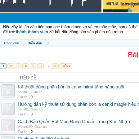
Nếu đây là lần đầu tiên bạn ghé thăm dmec.vn và có thắc mắc, bạn có th
để trở thành thành viên
để bắt đầu đăng bán sản phẩm của mình.
Trang chủ
Diễn đàn
Bài
1
2
3
4
5
6
→
10
Tiếp >
TIÊU ĐỀ
Kỹ thuật dùng phân bón lá canxi nitrat tăng năng suất
nana01
,
Giao lưu
Trả lời:
0
Hướng dẫn kỹ thuật sử dụng phân bón lá canxi magie hiệu 
nana01
,
Giao lưu
Trả lời:
0
Cách Bảo Quản Bột Màu Đúng Chuẩn Trong Kho Nhựa
Vietuc190
,
Giao lưu
Trả lời:
0