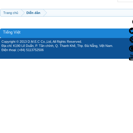
Trang chủ
Diễn đàn
Tiếng Việt
Copyright © 2013 D.M.E.C Co.,Ltd, All Rights Reserved.
Địa chỉ: K190 Lê Duẩn, P. Tân chính, Q. Thanh Khê, Thp. Đà Nẵng, Việt Nam.
Điện thoại: (+84) 5113752506