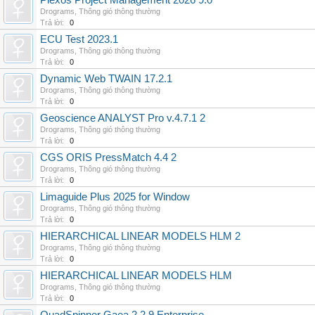
Plexos Project Management 2026 9.0
Drograms
,
Thông gió thông thường
Trả lời:
0
ECU Test 2023.1
Drograms
,
Thông gió thông thường
Trả lời:
0
Dynamic Web TWAIN 17.2.1
Drograms
,
Thông gió thông thường
Trả lời:
0
Geoscience ANALYST Pro v.4.7.1 2
Drograms
,
Thông gió thông thường
Trả lời:
0
CGS ORIS PressMatch 4.4 2
Drograms
,
Thông gió thông thường
Trả lời:
0
Limaguide Plus 2025 for Window
Drograms
,
Thông gió thông thường
Trả lời:
0
HIERARCHICAL LINEAR MODELS HLM 2
Drograms
,
Thông gió thông thường
Trả lời:
0
HIERARCHICAL LINEAR MODELS HLM
Drograms
,
Thông gió thông thường
Trả lời:
0