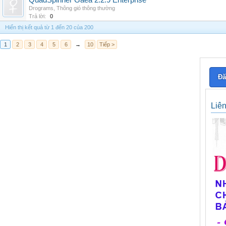
QuadSpinner Gaea 2.2.9 Enterprise
Drograms
,
Thông gió thông thường
Trả lời:
0
Hiển thị kết quả từ 1 đến 20 của 200
1
2
3
4
5
6
→
10
Tiếp >
Đă
Liê