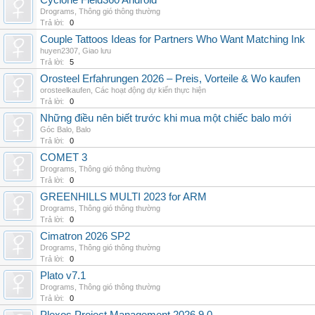
Cyclone Field360 Android
Drograms
,
Thông gió thông thường
Trả lời:
0
Couple Tattoos Ideas for Partners Who Want Matching Ink
huyen2307
,
Giao lưu
Trả lời:
5
Orosteel Erfahrungen 2026 – Preis, Vorteile & Wo kaufen
orosteelkaufen
,
Các hoạt động dự kiến thực hiện
Trả lời:
0
Những điều nên biết trước khi mua một chiếc balo mới
Góc Balo
,
Balo
Trả lời:
0
COMET 3
Drograms
,
Thông gió thông thường
Trả lời:
0
GREENHILLS MULTI 2023 for ARM
Drograms
,
Thông gió thông thường
Trả lời:
0
Cimatron 2026 SP2
Drograms
,
Thông gió thông thường
Trả lời:
0
Plato v7.1
Drograms
,
Thông gió thông thường
Trả lời:
0