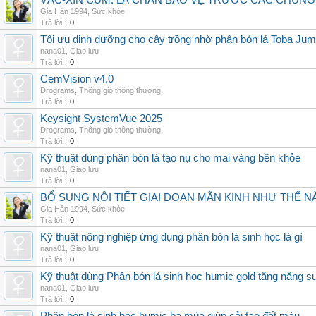
VẮC-XIN CÚM: LÁ CHẮN BẢO VỆ TRƯỚC CÁC CHỦN
Gia Hân 1994
,
Sức khỏe
Trả lời:
0
Tối ưu dinh dưỡng cho cây trồng nhờ phân bón lá Toba Jum
nana01
,
Giao lưu
Trả lời:
0
CemVision v4.0
Drograms
,
Thông gió thông thường
Trả lời:
0
Keysight SystemVue 2025
Drograms
,
Thông gió thông thường
Trả lời:
0
Kỹ thuật dùng phân bón lá tạo nụ cho mai vàng bền khỏe
nana01
,
Giao lưu
Trả lời:
0
BỔ SUNG NỘI TIẾT GIAI ĐOẠN MÃN KINH NHƯ THẾ 
Gia Hân 1994
,
Sức khỏe
Trả lời:
0
Kỹ thuật nông nghiệp ứng dụng phân bón lá sinh học là gì
nana01
,
Giao lưu
Trả lời:
0
Kỹ thuật dùng Phân bón lá sinh học humic gold tăng năng s
nana01
,
Giao lưu
Trả lời:
0