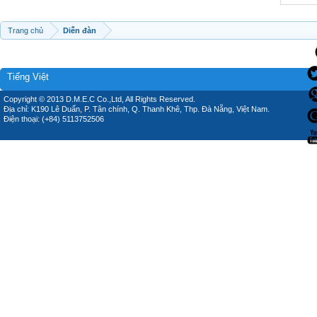
Trang chủ
Diễn đàn
Tiếng Việt
Copyright © 2013 D.M.E.C Co.,Ltd, All Rights Reserved.
Địa chỉ: K190 Lê Duẩn, P. Tân chính, Q. Thanh Khê, Thp. Đà Nẵng, Việt Nam.
Điện thoại: (+84) 5113752506