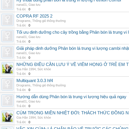
Kỹ thuật dùng phân bón lá trung vi lượng Fetrilon Combi
nana01
,
Giao lưu
Trả lời:
0
COPRA RF 2025 2
Drograms
,
Thông gió thông thường
Trả lời:
0
Tối ưu dinh dưỡng cho cây trồng bằng Phân bón lá trung vi
nana01
,
Giao lưu
Trả lời:
0
Giải pháp dinh dưỡng Phân bón lá trung vi lượng cambi nhậ
nana01
,
Giao lưu
Trả lời:
0
NHỮNG ĐIỀU CẦN LƯU Ý VỀ VIÊM HỌNG Ở TRẺ EM 
Gia Hân 1994
,
Sức khỏe
Trả lời:
0
Multiquant 3.0.3 hf4
Drograms
,
Thông gió thông thường
Trả lời:
0
Hướng dẫn dùng Phân bón lá trung vi lượng hiệu quả ngay
nana01
,
Giao lưu
Trả lời:
0
CÚM TRONG MIỀN NHIỆT ĐỚI: THÁCH THỨC ĐỒNG 
Gia Hân 1994
,
Sức khỏe
Trả lời:
0