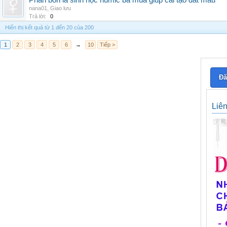
Phân bón lá sinh học humic ba mùa giúp cải tạo đất màu
nana01
,
Giao lưu
Trả lời:
0
Hiển thị kết quả từ 1 đến 20 của 200
1
2
3
4
5
6
→
10
Tiếp >
Đă
Liê