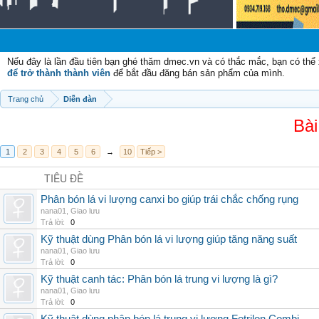
Chà
Nếu đây là lần đầu tiên bạn ghé thăm dmec.vn và có thắc mắc, bạn có th
để trở thành thành viên
để bắt đầu đăng bán sản phẩm của mình.
Trang chủ
Diễn đàn
Bài
1
2
3
4
5
6
→
10
Tiếp >
TIÊU ĐỀ
Phân bón lá vi lượng canxi bo giúp trái chắc chống rụng
nana01
,
Giao lưu
Trả lời:
0
Kỹ thuật dùng Phân bón lá vi lượng giúp tăng năng suất
nana01
,
Giao lưu
Trả lời:
0
Kỹ thuật canh tác: Phân bón lá trung vi lượng là gì?
nana01
,
Giao lưu
Trả lời:
0