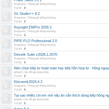
Phast Safeti 9.1 2
Drograms
,
Thông gió thông thường
Trả lời:
0
GL Studio++ 8.2
Drograms
,
Thông gió thông thường
Trả lời:
0
Keysight EMPro 2026 2
Drograms
,
Thông gió thông thường
Trả lời:
0
PIPE-FLO Professional 2.0
Drograms
,
Thông gió thông thường
Trả lời:
0
Deswik Suite v2026.1.2070
Drograms
,
Thông gió thông thường
Trả lời:
0
Nên chọn bếp từ hoàn toàn hay bếp hỗn hợp từ - hồng ngoại 
pthao6
,
Các đồ gia dụng khác
Trả lời:
0
Klocwork2024.4 2
Drograms
,
Thông gió thông thường
Trả lời:
0
Tại sao nhiều chị em mê nấu ăn vẫn thích dùng bếp hồng n
pthao6
,
Các đồ gia dụng khác
Trả lời:
0