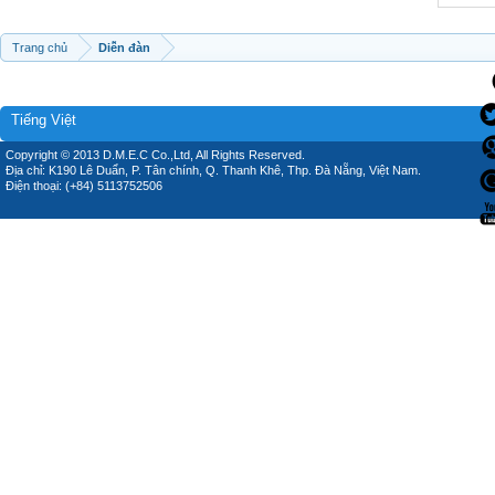
Trang chủ
Diễn đàn
Tiếng Việt
Copyright © 2013 D.M.E.C Co.,Ltd, All Rights Reserved.
Địa chỉ: K190 Lê Duẩn, P. Tân chính, Q. Thanh Khê, Thp. Đà Nẵng, Việt Nam.
Điện thoại: (+84) 5113752506