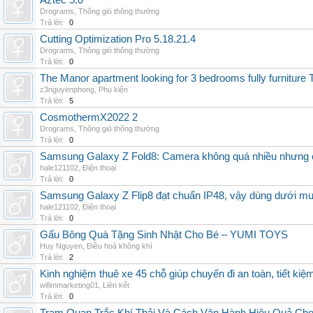
Aztec 5.0
Drograms
,
Thông gió thông thường
Trả lời:
0
Cutting Optimization Pro 5.18.21.4
Drograms
,
Thông gió thông thường
Trả lời:
0
The Manor apartment looking for 3 bedrooms fully furnitur
z3nguyenphong
,
Phụ kiện
Trả lời:
5
CosmothermX2022 2
Drograms
,
Thông gió thông thường
Trả lời:
0
Samsung Galaxy Z Fold8: Camera không quá nhiều nhưng 
hale121102
,
Điện thoại
Trả lời:
0
Samsung Galaxy Z Flip8 đạt chuẩn IP48, vậy dùng dưới m
hale121102
,
Điện thoại
Trả lời:
0
Gấu Bông Quà Tặng Sinh Nhật Cho Bé – YUMI TOYS
Huy Nguyen
,
Điều hoà không khí
Trả lời:
2
Kinh nghiệm thuê xe 45 chỗ giúp chuyến đi an toàn, tiết kiệ
wifimmarketing01
,
Liên kết
Trả lời:
0