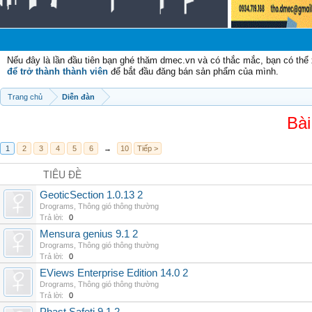
Nếu đây là lần đầu tiên bạn ghé thăm dmec.vn và có thắc mắc, bạn có th
để trở thành thành viên
để bắt đầu đăng bán sản phẩm của mình.
Trang chủ
Diễn đàn
Bài
1
2
3
4
5
6
→
10
Tiếp >
TIÊU ĐỀ
GeoticSection 1.0.13 2
Drograms
,
Thông gió thông thường
Trả lời:
0
Mensura genius 9.1 2
Drograms
,
Thông gió thông thường
Trả lời:
0
EViews Enterprise Edition 14.0 2
Drograms
,
Thông gió thông thường
Trả lời:
0