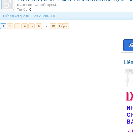
Trạm Quan Trắc Khí Thải Và Cách Vận Hành Hiệu Quả Ch
nhattinseo
,
Các thiết bị khác
Trả lời:
0
Hiển thị kết quả từ 1 đến 20 của 200
1
2
3
4
5
6
→
10
Tiếp >
Đă
Liê