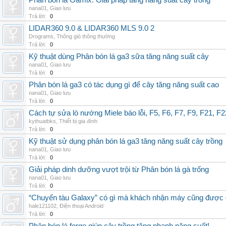
Phân bón lá Gamix: Giải pháp tăng năng suất cây trồng
nana01
,
Giao lưu
Trả lời:
0
LIDAR360 9.0 & LIDAR360 MLS 9.0 2
Drograms
,
Thông gió thông thường
Trả lời:
0
Kỹ thuật dùng Phân bón lá ga3 sữa tăng năng suất cây
nana01
,
Giao lưu
Trả lời:
0
Phân bón lá ga3 có tác dụng gì để cây tăng năng suất cao
nana01
,
Giao lưu
Trả lời:
0
Cách tự sửa lò nướng Miele báo lỗi, F5, F6, F7, F9, F21, F2
kythuatbks
,
Thiết bị gia đình
Trả lời:
0
Kỹ thuật sử dụng phân bón lá ga3 tăng năng suất cây trồng
nana01
,
Giao lưu
Trả lời:
0
Giải pháp dinh dưỡng vượt trội từ Phân bón lá gà trống
nana01
,
Giao lưu
Trả lời:
0
“Chuyến tàu Galaxy” có gì mà khách nhận máy cũng được đ
hale121102
,
Điện thoại Android
Trả lời:
0