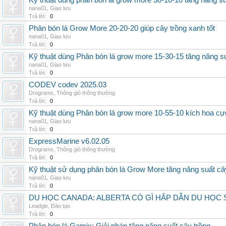
Kỹ thuật dùng phân bón lá grow more 30-10-10 tăng năng s
nana01
,
Giao lưu
Trả lời:
0
Phân bón lá Grow More 20-20-20 giúp cây trồng xanh tốt
nana01
,
Giao lưu
Trả lời:
0
Kỹ thuật dùng Phân bón lá grow more 15-30-15 tăng năng s
nana01
,
Giao lưu
Trả lời:
0
CODEV codev 2025.03
Drograms
,
Thông gió thông thường
Trả lời:
0
Kỹ thuật dùng Phân bón lá grow more 10-55-10 kích hoa cự
nana01
,
Giao lưu
Trả lời:
0
ExpressMarine v6.02.05
Drograms
,
Thông gió thông thường
Trả lời:
0
Kỹ thuật sử dụng phân bón lá Grow More tăng năng suất câ
nana01
,
Giao lưu
Trả lời:
0
DU HỌC CANADA: ALBERTA CÓ GÌ HẤP DẪN DU HỌC 
Leadgle
,
Đào tạo
Trả lời:
0