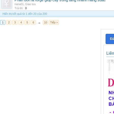
Phân bón lá forge giúp cây trồng tăng nhanh năng suất!
nana01
,
Giao lưu
Trả lời:
0
Hiển thị kết quả từ 1 đến 20 của 200
1
2
3
4
5
6
→
10
Tiếp >
Đă
Liê