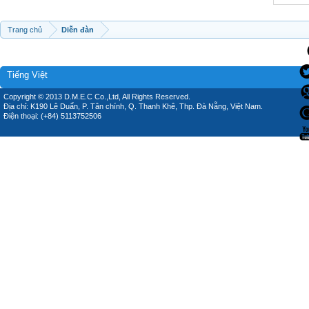
Trang chủ
Diễn đàn
Tiếng Việt
Copyright © 2013 D.M.E.C Co.,Ltd, All Rights Reserved.
Địa chỉ: K190 Lê Duẩn, P. Tân chính, Q. Thanh Khê, Thp. Đà Nẵng, Việt Nam.
Điện thoại: (+84) 5113752506