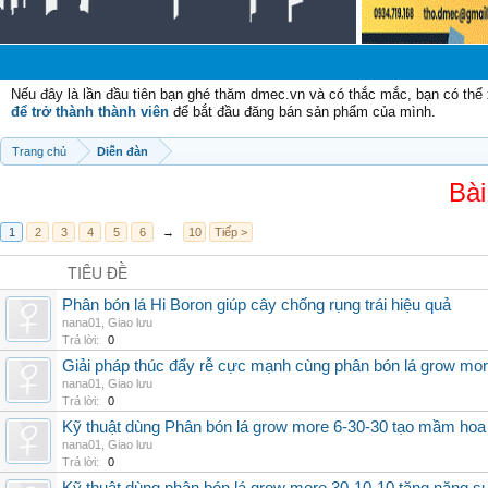
Chà
Nếu đây là lần đầu tiên bạn ghé thăm dmec.vn và có thắc mắc, bạn có th
để trở thành thành viên
để bắt đầu đăng bán sản phẩm của mình.
Trang chủ
Diễn đàn
Bài
1
2
3
4
5
6
→
10
Tiếp >
TIÊU ĐỀ
Phân bón lá Hi Boron giúp cây chống rụng trái hiệu quả
nana01
,
Giao lưu
Trả lời:
0
Giải pháp thúc đẩy rễ cực mạnh cùng phân bón lá grow mo
nana01
,
Giao lưu
Trả lời:
0
Kỹ thuật dùng Phân bón lá grow more 6-30-30 tạo mầm hoa
nana01
,
Giao lưu
Trả lời:
0