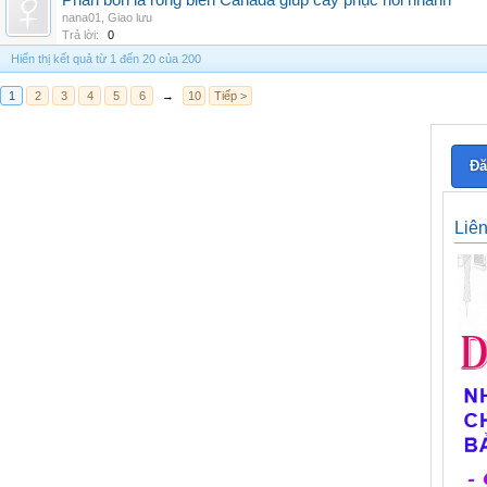
Phân bón lá rong biển Canada giúp cây phục hồi nhanh
nana01
,
Giao lưu
Trả lời:
0
Hiển thị kết quả từ 1 đến 20 của 200
1
2
3
4
5
6
→
10
Tiếp >
Đă
Liê