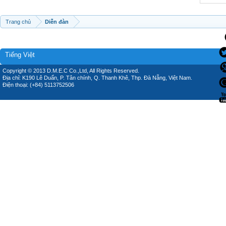
Trang chủ
Diễn đàn
Tiếng Việt
Copyright © 2013 D.M.E.C Co.,Ltd, All Rights Reserved.
Địa chỉ: K190 Lê Duẩn, P. Tân chính, Q. Thanh Khê, Thp. Đà Nẵng, Việt Nam.
Điện thoại: (+84) 5113752506