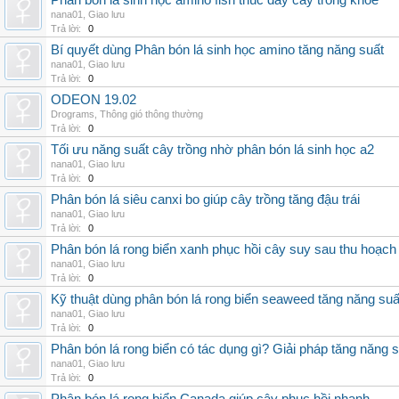
Phân bón lá sinh học amino fish thúc đẩy cây trồng khỏe
nana01
,
Giao lưu
Trả lời:
0
Bí quyết dùng Phân bón lá sinh học amino tăng năng suất
nana01
,
Giao lưu
Trả lời:
0
ODEON 19.02
Drograms
,
Thông gió thông thường
Trả lời:
0
Tối ưu năng suất cây trồng nhờ phân bón lá sinh học a2
nana01
,
Giao lưu
Trả lời:
0
Phân bón lá siêu canxi bo giúp cây trồng tăng đậu trái
nana01
,
Giao lưu
Trả lời:
0
Phân bón lá rong biển xanh phục hồi cây suy sau thu hoạch
nana01
,
Giao lưu
Trả lời:
0
Kỹ thuật dùng phân bón lá rong biển seaweed tăng năng suấ
nana01
,
Giao lưu
Trả lời:
0
Phân bón lá rong biển có tác dụng gì? Giải pháp tăng năng 
nana01
,
Giao lưu
Trả lời:
0