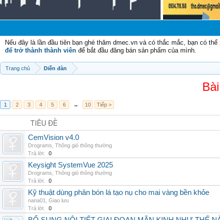
Nếu đây là lần đầu tiên bạn ghé thăm dmec.vn và có thắc mắc, bạn có th
để trở thành thành viên
để bắt đầu đăng bán sản phẩm của mình.
Trang chủ
Diễn đàn
Bài
1
2
3
4
5
6
→
10
Tiếp >
TIÊU ĐỀ
CemVision v4.0
Drograms
,
Thông gió thông thường
Trả lời:
0
Keysight SystemVue 2025
Drograms
,
Thông gió thông thường
Trả lời:
0
Kỹ thuật dùng phân bón lá tạo nụ cho mai vàng bền khỏe
nana01
,
Giao lưu
Trả lời:
0