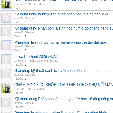
BỔ SUNG NỘI TIẾT GIAI ĐOẠN MÃN KINH NHƯ THẾ 
Gia Hân 1994
,
Sức khỏe
Trả lời:
0
Kỹ thuật nông nghiệp ứng dụng phân bón lá sinh học là gì
nana01
,
Giao lưu
Trả lời:
0
Kỹ thuật dùng Phân bón lá sinh học humic gold tăng năng s
nana01
,
Giao lưu
Trả lời:
0
Phân bón lá sinh học humic ba mùa giúp cải tạo đất màu
nana01
,
Giao lưu
Trả lời:
0
Leica PinPoint 2026 v4.2.1
Drograms
,
Thông gió thông thường
Trả lời:
0
Giải pháp kỹ thuật canh tác với phân bón lá sinh học humic
nana01
,
Giao lưu
Trả lời:
0
CHĂM SÓC SỨC KHỎE TOÀN DIỆN CHO PHỤ NỮ MÃN 
Gia Hân 1994
,
Sức khỏe
Trả lời:
0
Kỹ thuật dùng Phân bón lá sinh học đức bảy 16 tăng năng s
nana01
,
Giao lưu
Trả lời:
0