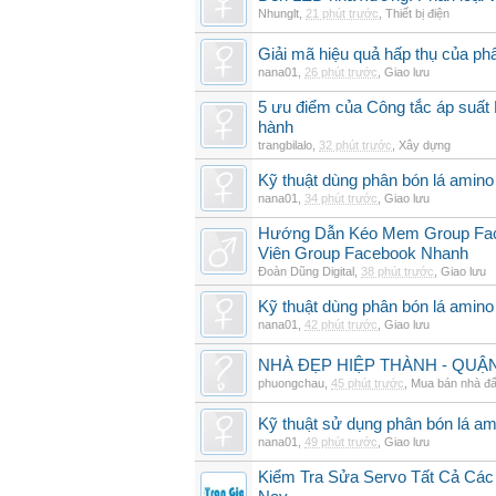
Nhunglt
,
21 phút trước
,
Thiết bị điện
Giải mã hiệu quả hấp thụ của ph
nana01
,
26 phút trước
,
Giao lưu
5 ưu điểm của Công tắc áp suất 
hành
trangbilalo
,
32 phút trước
,
Xây dựng
Kỹ thuật dùng phân bón lá amino 
nana01
,
34 phút trước
,
Giao lưu
Hướng Dẫn Kéo Mem Group Fac
Viên Group Facebook Nhanh
Đoàn Dũng Digital
,
38 phút trước
,
Giao lưu
Kỹ thuật dùng phân bón lá amino 
nana01
,
42 phút trước
,
Giao lưu
NHÀ ĐẸP HIỆP THÀNH - QUẬN 1
phuongchau
,
45 phút trước
,
Mua bán nhà đấ
Kỹ thuật sử dụng phân bón lá am
nana01
,
49 phút trước
,
Giao lưu
Kiểm Tra Sửa Servo Tất Cả Các