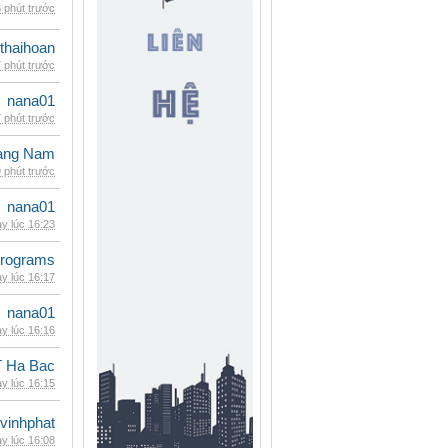
 phút trước
thaihoan
 phút trước
nana01
 phút trước
oàng Nam
 phút trước
nana01
y lúc 16:23
rograms
y lúc 16:17
nana01
y lúc 16:16
 Ha Bac
y lúc 16:15
vinhphat
y lúc 16:08