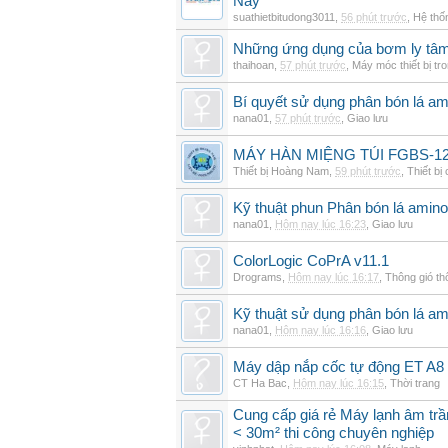
Nay
suathietbitudong3011
,
56 phút trước
,
Hệ thố
Những ứng dụng của bơm ly tâm 
thaihoan
,
57 phút trước
,
Máy móc thiết bị tr
Bí quyết sử dụng phân bón lá am
nana01
,
57 phút trước
,
Giao lưu
MÁY HÀN MIỆNG TÚI FGBS-12
Thiết bị Hoàng Nam
,
59 phút trước
,
Thiết bị
Kỹ thuật phun Phân bón lá amino
nana01
,
Hôm nay lúc 16:23
,
Giao lưu
ColorLogic CoPrA v11.1
Drograms
,
Hôm nay lúc 16:17
,
Thông gió t
Kỹ thuật sử dụng phân bón lá am
nana01
,
Hôm nay lúc 16:16
,
Giao lưu
Máy dập nắp cốc tự động ET A8
CT Ha Bac
,
Hôm nay lúc 16:15
,
Thời trang
Cung cấp giá rẻ Máy lạnh âm tr
< 30m² thi công chuyên nghiệp