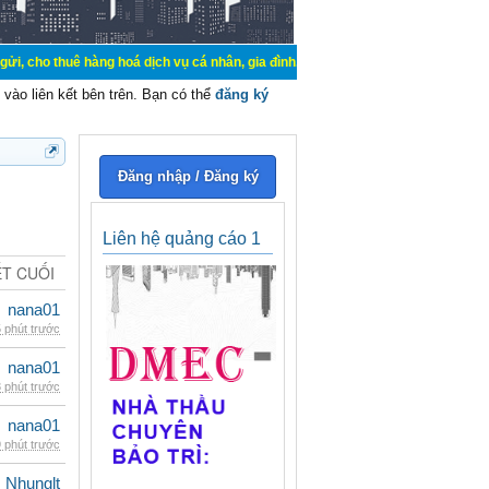
 hàng hoá dịch vụ cá nhân, gia đình. Mua bán, ký gửi, cho thuê thiết bị hệ thố
vào liên kết bên trên. Bạn có thể
đăng ký
Đăng nhập / Đăng ký
Liên hệ quảng cáo 1
ẾT CUỐI
nana01
 phút trước
nana01
 phút trước
nana01
 phút trước
Nhunglt