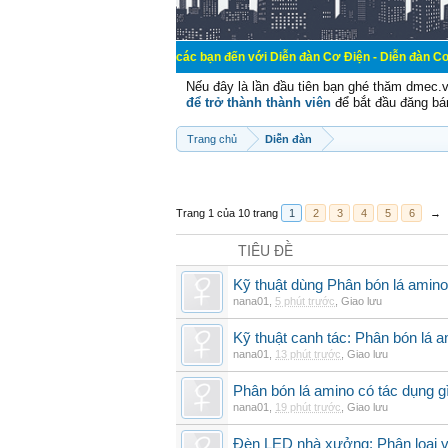
Chào mừng các bạn đến với Diễn đàn Cơ Điện - Diễn đàn Cơ điện là nơi ch
Nếu đây là lần đầu tiên bạn ghé thăm dmec.
để trở thành thành viên
để bắt đầu đăng bá
Trang chủ
Diễn đàn
Trang 1 của 10 trang
1
2
3
4
5
6
→
TIÊU ĐỀ
Kỹ thuật dùng Phân bón lá amino
nana01
,
5 phút trước
,
Giao lưu
Kỹ thuật canh tác: Phân bón lá 
nana01
,
13 phút trước
,
Giao lưu
Phân bón lá amino có tác dụng gì
nana01
,
19 phút trước
,
Giao lưu
Đèn LED nhà xưởng: Phân loại và