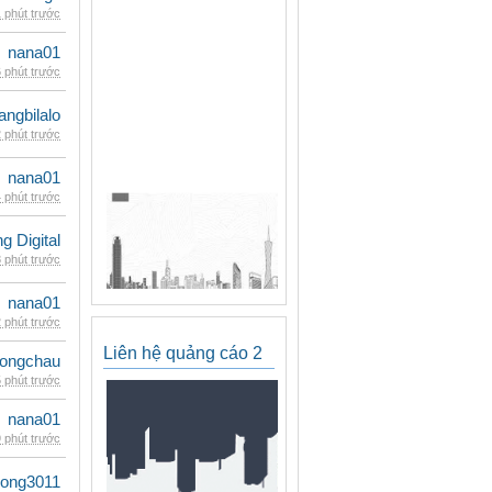
 phút trước
nana01
 phút trước
rangbilalo
 phút trước
nana01
 phút trước
 Digital
 phút trước
nana01
 phút trước
Liên hệ quảng cáo 2
ongchau
 phút trước
nana01
 phút trước
udong3011