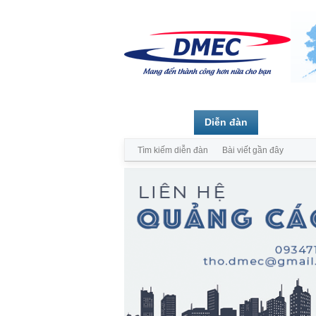
Trang chủ
Diễn đàn
Thành vi
Tìm kiếm diễn đàn
Bài viết gần đây