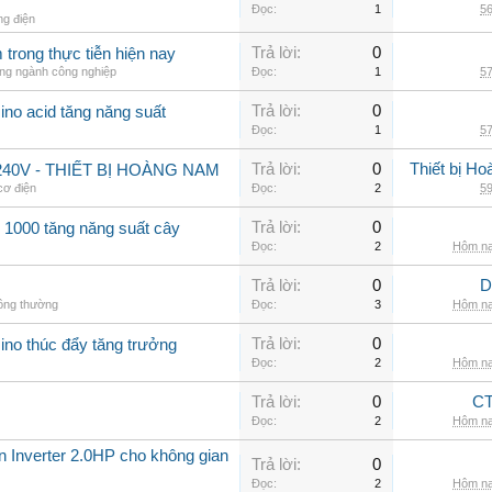
Đọc:
1
56
ng điện
Trả lời:
0
trong thực tiễn hiện nay
ong ngành công nghiệp
Đọc:
1
57
Trả lời:
0
ino acid tăng năng suất
Đọc:
1
57
Trả lời:
0
Thiết bị H
40V - THIẾT BỊ HOÀNG NAM
 cơ điện
Đọc:
2
59
Trả lời:
0
 1000 tăng năng suất cây
Đọc:
2
Hôm na
Trả lời:
0
D
hông thường
Đọc:
3
Hôm na
Trả lời:
0
ino thúc đẩy tăng trưởng
Đọc:
2
Hôm na
Trả lời:
0
CT
Đọc:
2
Hôm na
ần Inverter 2.0HP cho không gian
Trả lời:
0
Đọc:
2
Hôm na