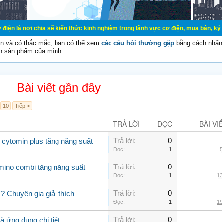
ia sẽ kiến thức kinh nghiệm trong lãnh vực cơ điện, mua bán, ký gửi, cho thuê
vn và có thắc mắc, bạn có thể xem
các câu hỏi thường gặp
bằng cách nhấn 
n sản phẩm của mình.
Bài viết gần đây
10
Tiếp >
TRẢ LỜI
ĐỌC
BÀI VI
Trả lời:
0
 cytomin plus tăng năng suất
Đọc:
1
5
Trả lời:
0
amino combi tăng năng suất
Đọc:
1
13
Trả lời:
0
? Chuyên gia giải thích
Đọc:
1
19
Trả lời:
0
 ứng dụng chi tiết