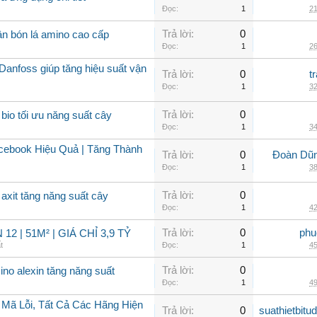
Đọc:
1
21
Trả lời:
0
ân bón lá amino cao cấp
Đọc:
1
26
Danfoss giúp tăng hiệu suất vận
Trả lời:
0
t
Đọc:
1
32
Trả lời:
0
bio tối ưu năng suất cây
Đọc:
1
34
ebook Hiệu Quả | Tăng Thành
Trả lời:
0
Đoàn Dũng
Đọc:
1
38
Trả lời:
0
axit tăng năng suất cây
Đọc:
1
42
Trả lời:
0
phu
2 | 51M² | GIÁ CHỈ 3,9 TỶ
t
Đọc:
1
45
Trả lời:
0
ino alexin tăng năng suất
Đọc:
1
49
 Mã Lỗi, Tất Cả Các Hãng Hiện
Trả lời:
0
suathietbit