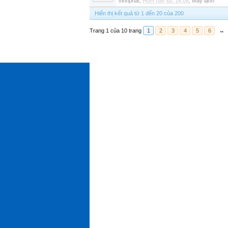
vinhphat
,
Hôm nay lúc 16:08
,
Máy lạnh
Hiển thị kết quả từ 1 đến 20 của 200
Trang 1 của 10 trang
1
2
3
4
5
6
→