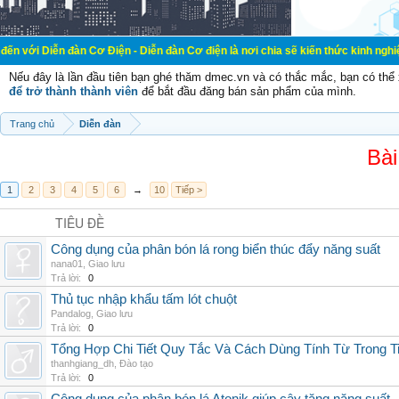
đàn Cơ Điện - Diễn đàn Cơ điện là nơi chia sẽ kiến thức kinh nghiệm trong lãnh
Nếu đây là lần đầu tiên bạn ghé thăm dmec.vn và có thắc mắc, bạn có th
để trở thành thành viên
để bắt đầu đăng bán sản phẩm của mình.
Trang chủ
Diễn đàn
Bài
1
2
3
4
5
6
→
10
Tiếp >
TIÊU ĐỀ
Công dụng của phân bón lá rong biển thúc đẩy năng suất
nana01
,
Giao lưu
Trả lời:
0
Thủ tục nhập khẩu tấm lót chuột
Pandalog
,
Giao lưu
Trả lời:
0
Tổng Hợp Chi Tiết Quy Tắc Và Cách Dùng Tính Từ Trong T
thanhgiang_dh
,
Đào tạo
Trả lời:
0