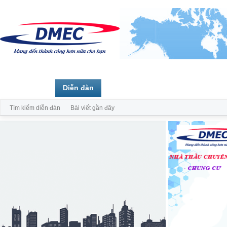
Trang chủ
Diễn đàn
Thành viên
Tìm kiếm diễn đàn
Bài viết gần đây