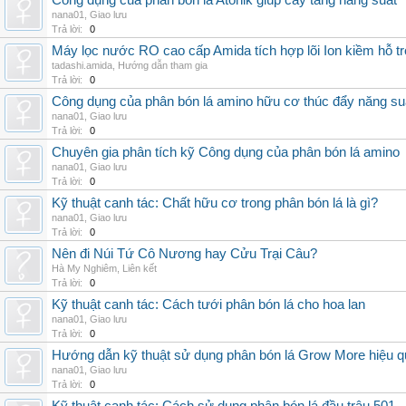
Công dụng của phân bón lá Atonik giúp cây tăng năng suất
nana01
,
Giao lưu
Trả lời:
0
Máy lọc nước RO cao cấp Amida tích hợp lõi Ion kiềm hỗ t
tadashi.amida
,
Hướng dẫn tham gia
Trả lời:
0
Công dụng của phân bón lá amino hữu cơ thúc đẩy năng su
nana01
,
Giao lưu
Trả lời:
0
Chuyên gia phân tích kỹ Công dụng của phân bón lá amino
nana01
,
Giao lưu
Trả lời:
0
Kỹ thuật canh tác: Chất hữu cơ trong phân bón lá là gì?
nana01
,
Giao lưu
Trả lời:
0
Nên đi Núi Tứ Cô Nương hay Cửu Trại Câu?
Hà My Nghiêm
,
Liên kết
Trả lời:
0
Kỹ thuật canh tác: Cách tưới phân bón lá cho hoa lan
nana01
,
Giao lưu
Trả lời:
0
Hướng dẫn kỹ thuật sử dụng phân bón lá Grow More hiệu q
nana01
,
Giao lưu
Trả lời:
0