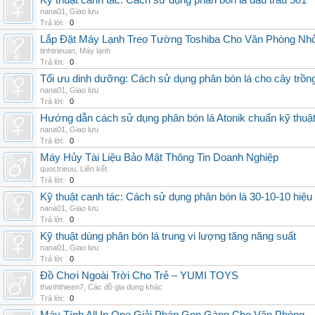
Kỹ thuật canh tác: Cách sử dụng phân bón lá đầu trâu 501
nana01
,
Giao lưu
Trả lời:
0
Lắp Đặt Máy Lạnh Treo Tường Toshiba Cho Văn Phòng Nh
tinhtrieuan
,
Máy lạnh
Trả lời:
0
Tối ưu dinh dưỡng: Cách sử dụng phân bón lá cho cây trồn
nana01
,
Giao lưu
Trả lời:
0
Hướng dẫn cách sử dụng phân bón lá Atonik chuẩn kỹ thuậ
nana01
,
Giao lưu
Trả lời:
0
Máy Hủy Tài Liệu Bảo Mật Thông Tin Doanh Nghiệp
quoctrieuu
,
Liên kết
Trả lời:
0
Kỹ thuật canh tác: Cách sử dụng phân bón lá 30-10-10 hiệu
nana01
,
Giao lưu
Trả lời:
0
Kỹ thuật dùng phân bón lá trung vi lượng tăng năng suất
nana01
,
Giao lưu
Trả lời:
0
Đồ Chơi Ngoài Trời Cho Trẻ – YUMI TOYS
thanhthieen7
,
Các đồ gia dụng khác
Trả lời:
0