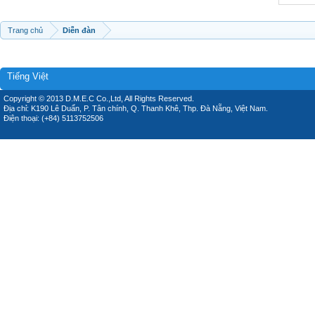
Trang chủ
Diễn đàn
Tiếng Việt
Copyright © 2013 D.M.E.C Co.,Ltd, All Rights Reserved.
Địa chỉ: K190 Lê Duẩn, P. Tân chính, Q. Thanh Khê, Thp. Đà Nẵng, Việt Nam.
Điện thoại: (+84) 5113752506