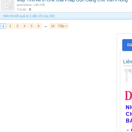
Máy Tính All In One Giải Pháp Gọn Gàng Cho Văn Phòng
quoctrieuu
,
Liên kết
Trả lời:
0
Hiển thị kết quả từ 1 đến 20 của 200
1
2
3
4
5
6
→
10
Tiếp >
Đă
Liê