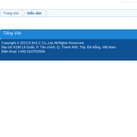
Trang chủ
Diễn đàn
Tiếng Việt
Copyright © 2013 D.M.E.C Co.,Ltd, All Rights Reserved.
Địa chỉ: K190 Lê Duẩn, P. Tân chính, Q. Thanh Khê, Thp. Đà Nẵng, Việt Nam.
Điện thoại: (+84) 5113752506