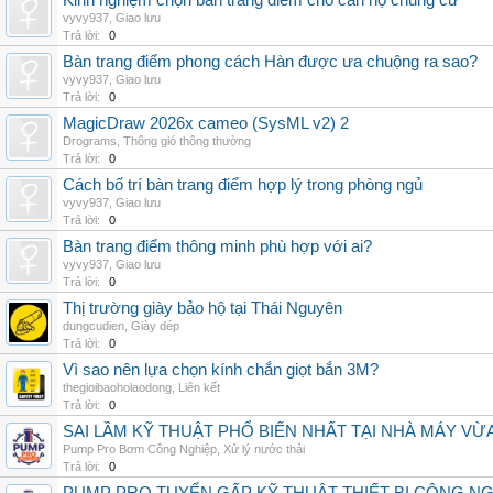
Kinh nghiệm chọn bàn trang điểm cho căn hộ chung cư
vyvy937
,
Giao lưu
Trả lời:
0
Bàn trang điểm phong cách Hàn được ưa chuộng ra sao?
vyvy937
,
Giao lưu
Trả lời:
0
MagicDraw 2026x cameo (SysML v2) 2
Drograms
,
Thông gió thông thường
Trả lời:
0
Cách bố trí bàn trang điểm hợp lý trong phòng ngủ
vyvy937
,
Giao lưu
Trả lời:
0
Bàn trang điểm thông minh phù hợp với ai?
vyvy937
,
Giao lưu
Trả lời:
0
Thị trường giày bảo hộ tại Thái Nguyên
dungcudien
,
Giày dép
Trả lời:
0
Vì sao nên lựa chọn kính chắn giọt bắn 3M?
thegioibaoholaodong
,
Liên kết
Trả lời:
0
SAI LẦM KỸ THUẬT PHỔ BIẾN NHẤT TẠI NHÀ MÁY VỪ
Pump Pro Bơm Công Nghiệp
,
Xử lý nước thải
Trả lời:
0