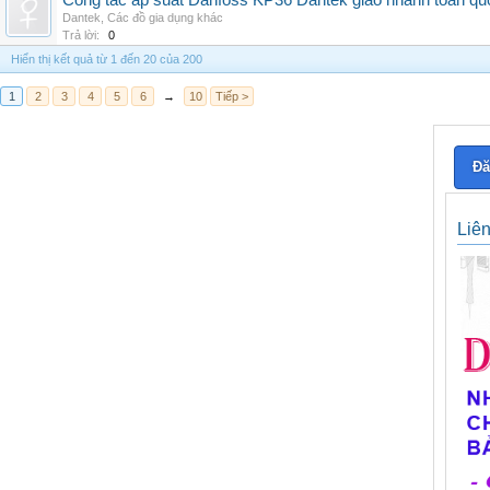
Công tắc áp suất Danfoss KP36 Dantek giao nhanh toàn qu
Dantek
,
Các đồ gia dụng khác
Trả lời:
0
Hiển thị kết quả từ 1 đến 20 của 200
1
2
3
4
5
6
→
10
Tiếp >
Đă
Liê