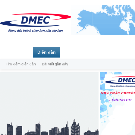
Trang chủ
Diễn đàn
Thành viên
Tìm kiếm diễn đàn
Bài viết gần đây