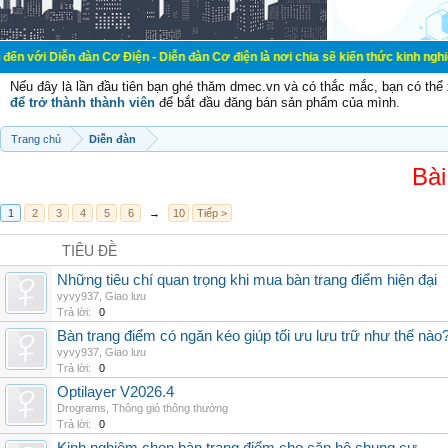
đàn Cơ Điện - Diễn đàn Cơ điện là nơi chia sẽ kiến thức kinh nghiệm trong lãnh
Nếu đây là lần đầu tiên bạn ghé thăm dmec.vn và có thắc mắc, bạn có th
để trở thành thành viên
để bắt đầu đăng bán sản phẩm của mình.
Trang chủ
Diễn đàn
Bài
1
2
3
4
5
6
→
10
Tiếp >
TIÊU ĐỀ
Những tiêu chí quan trọng khi mua bàn trang điểm hiện đại
vyvy937
,
Giao lưu
Trả lời:
0
Bàn trang điểm có ngăn kéo giúp tối ưu lưu trữ như thế nào
vyvy937
,
Giao lưu
Trả lời:
0
Optilayer V2026.4
Drograms
,
Thông gió thông thường
Trả lời:
0