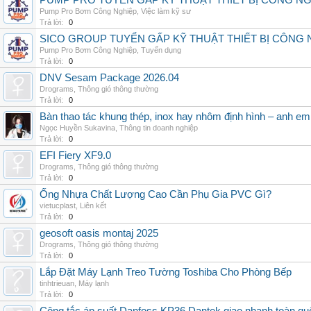
PUMP PRO TUYỂN GẤP KỸ THUẬT THIẾT BỊ CÔNG N
Pump Pro Bơm Công Nghiệp
,
Việc làm kỹ sư
Trả lời:
0
SICO GROUP TUYỂN GẤP KỸ THUẬT THIẾT BỊ CÔNG 
Pump Pro Bơm Công Nghiệp
,
Tuyển dụng
Trả lời:
0
DNV Sesam Package 2026.04
Drograms
,
Thông gió thông thường
Trả lời:
0
Bàn thao tác khung thép, inox hay nhôm định hình – anh e
Ngọc Huyền Sukavina
,
Thông tin doanh nghiệp
Trả lời:
0
EFI Fiery XF9.0
Drograms
,
Thông gió thông thường
Trả lời:
0
Ống Nhựa Chất Lượng Cao Cần Phụ Gia PVC Gì?
vietucplast
,
Liên kết
Trả lời:
0
geosoft oasis montaj 2025
Drograms
,
Thông gió thông thường
Trả lời:
0
Lắp Đặt Máy Lạnh Treo Tường Toshiba Cho Phòng Bếp
tinhtrieuan
,
Máy lạnh
Trả lời:
0