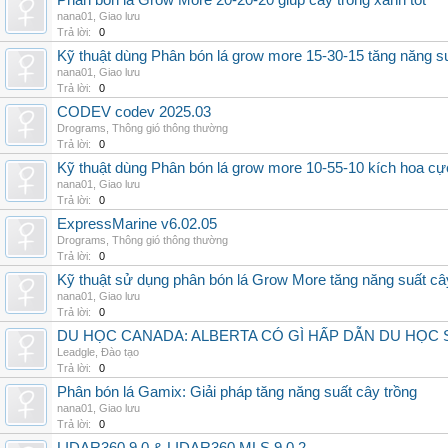
Phân bón lá Grow More 20-20-20 giúp cây trồng xanh tốt
nana01
,
Giao lưu
Trả lời:
0
Kỹ thuật dùng Phân bón lá grow more 15-30-15 tăng năng s
nana01
,
Giao lưu
Trả lời:
0
CODEV codev 2025.03
Drograms
,
Thông gió thông thường
Trả lời:
0
Kỹ thuật dùng Phân bón lá grow more 10-55-10 kích hoa cự
nana01
,
Giao lưu
Trả lời:
0
ExpressMarine v6.02.05
Drograms
,
Thông gió thông thường
Trả lời:
0
Kỹ thuật sử dụng phân bón lá Grow More tăng năng suất câ
nana01
,
Giao lưu
Trả lời:
0
DU HỌC CANADA: ALBERTA CÓ GÌ HẤP DẪN DU HỌC 
Leadgle
,
Đào tạo
Trả lời:
0
Phân bón lá Gamix: Giải pháp tăng năng suất cây trồng
nana01
,
Giao lưu
Trả lời:
0