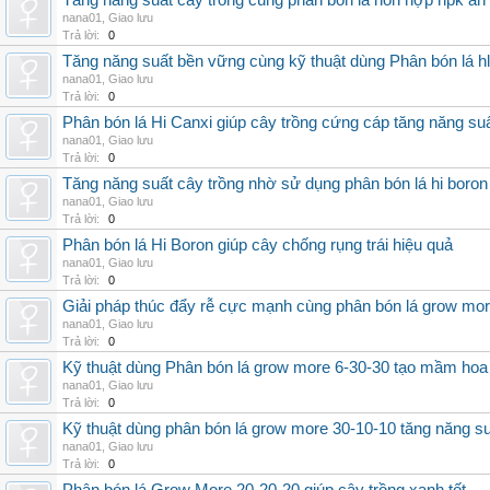
Tăng năng suất cây trồng cùng phân bón lá hỗn hợp npk an
nana01
,
Giao lưu
Trả lời:
0
Tăng năng suất bền vững cùng kỹ thuật dùng Phân bón lá h
nana01
,
Giao lưu
Trả lời:
0
Phân bón lá Hi Canxi giúp cây trồng cứng cáp tăng năng su
nana01
,
Giao lưu
Trả lời:
0
Tăng năng suất cây trồng nhờ sử dụng phân bón lá hi boron
nana01
,
Giao lưu
Trả lời:
0
Phân bón lá Hi Boron giúp cây chống rụng trái hiệu quả
nana01
,
Giao lưu
Trả lời:
0
Giải pháp thúc đẩy rễ cực mạnh cùng phân bón lá grow mo
nana01
,
Giao lưu
Trả lời:
0
Kỹ thuật dùng Phân bón lá grow more 6-30-30 tạo mầm hoa
nana01
,
Giao lưu
Trả lời:
0
Kỹ thuật dùng phân bón lá grow more 30-10-10 tăng năng s
nana01
,
Giao lưu
Trả lời:
0