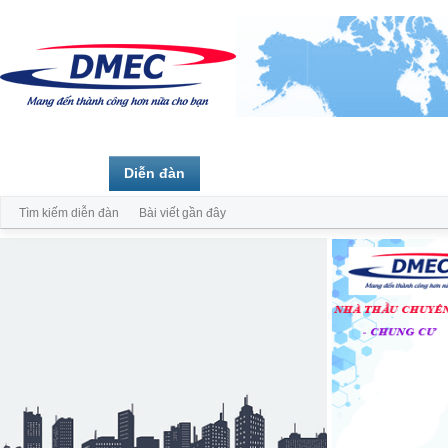
Trang chủ
Diễn đàn
Thành viên
Tìm kiếm diễn đàn
Bài viết gần đây