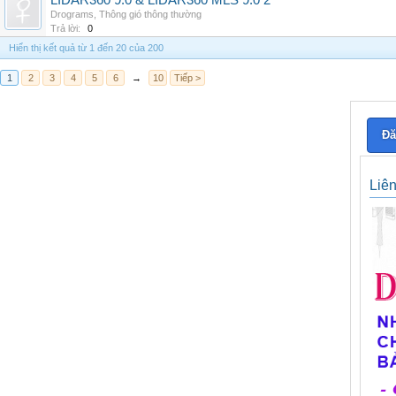
LIDAR360 9.0 & LIDAR360 MLS 9.0 2
Drograms
,
Thông gió thông thường
Trả lời:
0
Hiển thị kết quả từ 1 đến 20 của 200
1
2
3
4
5
6
→
10
Tiếp >
Đă
Liê