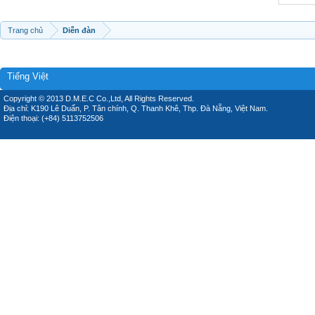
Trang chủ
Diễn đàn
Tiếng Việt
Copyright © 2013 D.M.E.C Co.,Ltd, All Rights Reserved.
Địa chỉ: K190 Lê Duẩn, P. Tân chính, Q. Thanh Khê, Thp. Đà Nẵng, Việt Nam.
Điện thoại: (+84) 5113752506