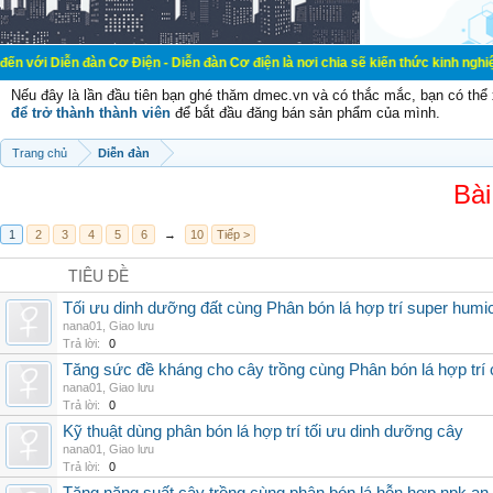
đàn Cơ Điện - Diễn đàn Cơ điện là nơi chia sẽ kiến thức kinh nghiệm trong lãnh
Nếu đây là lần đầu tiên bạn ghé thăm dmec.vn và có thắc mắc, bạn có th
để trở thành thành viên
để bắt đầu đăng bán sản phẩm của mình.
Trang chủ
Diễn đàn
Bài
1
2
3
4
5
6
→
10
Tiếp >
TIÊU ĐỀ
Tối ưu dinh dưỡng đất cùng Phân bón lá hợp trí super humi
nana01
,
Giao lưu
Trả lời:
0
Tăng sức đề kháng cho cây trồng cùng Phân bón lá hợp trí 
nana01
,
Giao lưu
Trả lời:
0
Kỹ thuật dùng phân bón lá hợp trí tối ưu dinh dưỡng cây
nana01
,
Giao lưu
Trả lời:
0