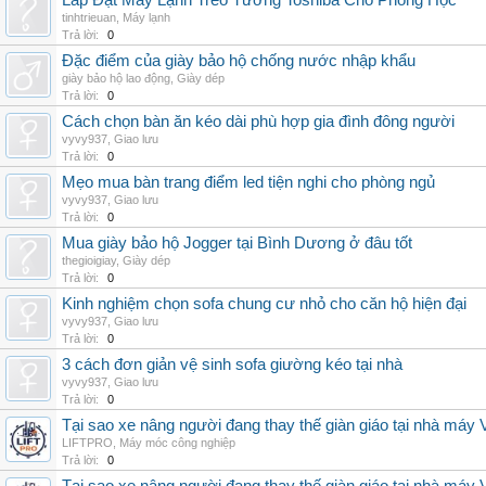
Lắp Đặt Máy Lạnh Treo Tường Toshiba Cho Phòng Học
tinhtrieuan
,
Máy lạnh
Trả lời:
0
Đặc điểm của giày bảo hộ chống nước nhập khẩu
giày bảo hộ lao động
,
Giày dép
Trả lời:
0
Cách chọn bàn ăn kéo dài phù hợp gia đình đông người
vyvy937
,
Giao lưu
Trả lời:
0
Mẹo mua bàn trang điểm led tiện nghi cho phòng ngủ
vyvy937
,
Giao lưu
Trả lời:
0
Mua giày bảo hộ Jogger tại Bình Dương ở đâu tốt
thegioigiay
,
Giày dép
Trả lời:
0
Kinh nghiệm chọn sofa chung cư nhỏ cho căn hộ hiện đại
vyvy937
,
Giao lưu
Trả lời:
0
3 cách đơn giản vệ sinh sofa giường kéo tại nhà
vyvy937
,
Giao lưu
Trả lời:
0
Tại sao xe nâng người đang thay thế giàn giáo tại nhà máy
LIFTPRO
,
Máy móc công nghiệp
Trả lời:
0