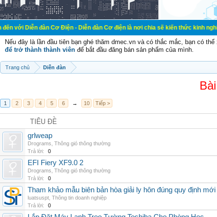
đàn Cơ Điện - Diễn đàn Cơ điện là nơi chia sẽ kiến thức kinh nghiệm trong lãn
Nếu đây là lần đầu tiên bạn ghé thăm dmec.vn và có thắc mắc, bạn có th
để trở thành thành viên
để bắt đầu đăng bán sản phẩm của mình.
Trang chủ
Diễn đàn
Bài
1
2
3
4
5
6
→
10
Tiếp >
TIÊU ĐỀ
grlweap
Drograms
,
Thông gió thông thường
Trả lời:
0
EFI Fiery XF9.0 2
Drograms
,
Thông gió thông thường
Trả lời:
0
Tham khảo mẫu biên bản hòa giải ly hôn đúng quy định mới
luatsuspt
,
Thông tin doanh nghiệp
Trả lời:
0