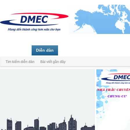
Trang chủ
Diễn đàn
Thành viên
Tìm kiếm diễn đàn
Bài viết gần đây