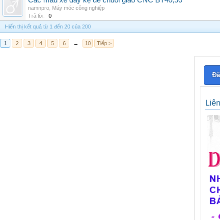
Các mẫu xe đẩy kệ để chuôi giao CNC BT40,50
namnpro
,
Máy móc công nghiệp
Trả lời:
0
Hiển thị kết quả từ 1 đến 20 của 200
1
2
3
4
5
6
→
10
Tiếp >
Đă
Liê