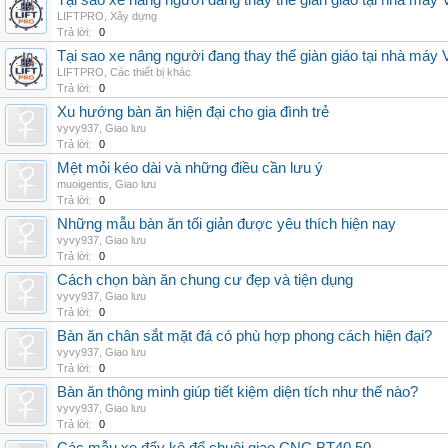
Tại sao xe nâng người đang thay thế giàn giáo tại nhà máy
LIFTPRO
,
Xây dựng
Trả lời:
0
Tại sao xe nâng người đang thay thế giàn giáo tại nhà máy
LIFTPRO
,
Các thiết bị khác
Trả lời:
0
Xu hướng bàn ăn hiện đại cho gia đình trẻ
vyvy937
,
Giao lưu
Trả lời:
0
Mệt mỏi kéo dài và những điều cần lưu ý
muoigentis
,
Giao lưu
Trả lời:
0
Những mẫu bàn ăn tối giản được yêu thích hiện nay
vyvy937
,
Giao lưu
Trả lời:
0
Cách chọn bàn ăn chung cư đẹp và tiện dụng
vyvy937
,
Giao lưu
Trả lời:
0
Bàn ăn chân sắt mặt đá có phù hợp phong cách hiện đại?
vyvy937
,
Giao lưu
Trả lời:
0
Bàn ăn thông minh giúp tiết kiệm diện tích như thế nào?
vyvy937
,
Giao lưu
Trả lời:
0