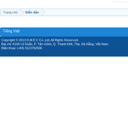
Trang chủ
Diễn đàn
Tiếng Việt
Copyright © 2013 D.M.E.C Co.,Ltd, All Rights Reserved.
Địa chỉ: K190 Lê Duẩn, P. Tân chính, Q. Thanh Khê, Thp. Đà Nẵng, Việt Nam.
Điện thoại: (+84) 5113752506