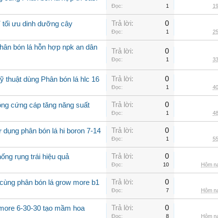
Đọc:
1
19
Trả lời:
0
í tối ưu dinh dưỡng cây
Đọc:
1
25
hân bón lá hỗn hợp npk an dân
Trả lời:
0
Đọc:
1
33
Trả lời:
0
 thuật dùng Phân bón lá hlc 16
Đọc:
1
40
Trả lời:
0
rồng cứng cáp tăng năng suất
Đọc:
1
48
Trả lời:
0
 dụng phân bón lá hi boron 7-14
Đọc:
1
55
Trả lời:
0
ống rụng trái hiệu quả
Đọc:
10
Hôm na
Trả lời:
0
 cùng phân bón lá grow more b1
Đọc:
7
Hôm na
Trả lời:
0
 more 6-30-30 tạo mầm hoa
Đọc:
8
Hôm na