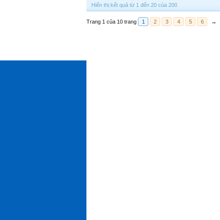
Hiển thị kết quả từ 1 đến 20 của 200
Trang 1 của 10 trang
1
2
3
4
5
6
→