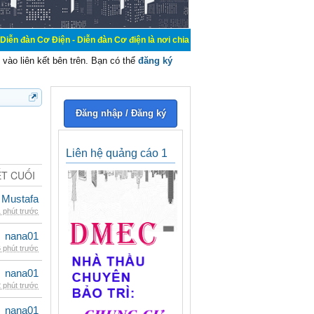
n - Diễn đàn Cơ điện là nơi chia sẽ kiến thức kinh nghiệm trong lãnh vực cơ đ
vào liên kết bên trên. Bạn có thể
đăng ký
Đăng nhập / Đăng ký
Liên hệ quảng cáo 1
ẾT CUỐI
 Mustafa
 phút trước
nana01
 phút trước
nana01
 phút trước
nana01