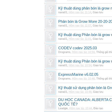
Kỹ thuật dùng phân bón lá grow 
nana01
,
Hôm nay lúc 11:14
,
Giao lưu
Phân bón lá Grow More 20-20-20 
nana01
,
Hôm nay lúc 11:07
,
Giao lưu
Kỹ thuật dùng Phân bón lá grow 
nana01
,
Hôm nay lúc 11:01
,
Giao lưu
CODEV codev 2025.03
Drograms
,
Hôm nay lúc 10:59
,
Thông gió t
Kỹ thuật dùng Phân bón lá grow
nana01
,
Hôm nay lúc 10:54
,
Giao lưu
ExpressMarine v6.02.05
Drograms
,
Hôm nay lúc 10:48
,
Thông gió t
Kỹ thuật sử dụng phân bón lá G
nana01
,
Hôm nay lúc 10:48
,
Giao lưu
DU HỌC CANADA: ALBERTA C
QUỐC TẾ?
Leadgle
,
Hôm nay lúc 10:44
,
Đào tạo