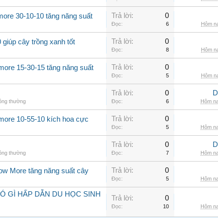
Trả lời:
0
more 30-10-10 tăng năng suất
Đọc:
6
Hôm na
Trả lời:
0
giúp cây trồng xanh tốt
Đọc:
8
Hôm na
Trả lời:
0
more 15-30-15 tăng năng suất
Đọc:
5
Hôm na
Trả lời:
0
D
hông thường
Đọc:
6
Hôm na
Trả lời:
0
 more 10-55-10 kích hoa cực
Đọc:
5
Hôm na
Trả lời:
0
D
hông thường
Đọc:
7
Hôm na
Trả lời:
0
row More tăng năng suất cây
Đọc:
5
Hôm na
Ó GÌ HẤP DẪN DU HỌC SINH
Trả lời:
0
Đọc:
10
Hôm na