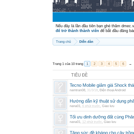
Nếu đây là lần đầu tiên bạn ghé thăm dmec.
để trở thành thành viên
để bắt đầu đăng bá
Trang chủ
Diễn đàn
Trang 1 của 10 trang
1
2
3
4
5
6
→
TIÊU ĐỀ
Tecno Mobile giảm giá Shock th
namtran08
,
31/3/18
,
Điện thoại Android
Hướng dẫn kỹ thuật sử dụng phâ
nana01
,
6 phút trước
,
Giao lưu
Tối ưu dinh dưỡng đất cùng Phân
nana01
,
12 phút trước
,
Giao lưu
Tăng sức đề kháng cho cây trồng