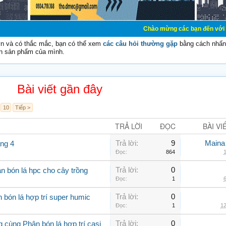
Chào mừng các bạn đến với Diễn đàn Cơ Điệ
vn và có thắc mắc, bạn có thể xem
các câu hỏi thường gặp
bằng cách nhấn 
n sản phẩm của mình.
Bài viết gần đây
10
Tiếp >
TRẢ LỜI
ĐỌC
BÀI VI
Trả lời:
9
Maina
áng 4
Đọc:
864
1
Trả lời:
0
n bón lá hpc cho cây trồng
Đọc:
1
6
Trả lời:
0
 bón lá hợp trí super humic
Đọc:
1
12
Trả lời:
0
 cùng Phân bón lá hợp trí casi