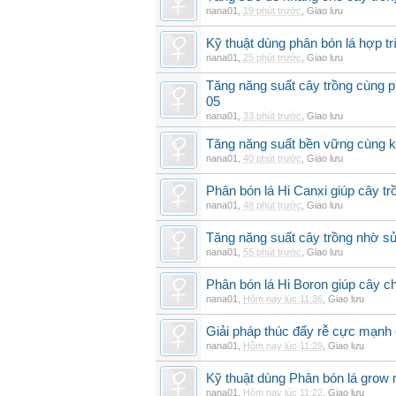
nana01
,
19 phút trước
,
Giao lưu
Kỹ thuật dùng phân bón lá hợp tr
nana01
,
25 phút trước
,
Giao lưu
Tăng năng suất cây trồng cùng p
05
nana01
,
33 phút trước
,
Giao lưu
Tăng năng suất bền vững cùng kỹ
nana01
,
40 phút trước
,
Giao lưu
Phân bón lá Hi Canxi giúp cây t
nana01
,
48 phút trước
,
Giao lưu
Tăng năng suất cây trồng nhờ sử
nana01
,
55 phút trước
,
Giao lưu
Phân bón lá Hi Boron giúp cây ch
nana01
,
Hôm nay lúc 11:36
,
Giao lưu
Giải pháp thúc đẩy rễ cực mạnh
nana01
,
Hôm nay lúc 11:29
,
Giao lưu
Kỹ thuật dùng Phân bón lá grow
nana01
,
Hôm nay lúc 11:22
,
Giao lưu