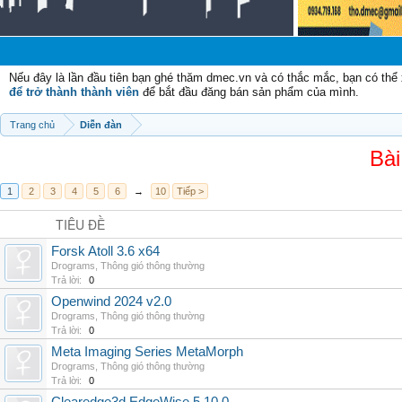
Nếu đây là lần đầu tiên bạn ghé thăm dmec.vn và có thắc mắc, bạn có th
để trở thành thành viên
để bắt đầu đăng bán sản phẩm của mình.
Trang chủ
Diễn đàn
Bài
1
2
3
4
5
6
→
10
Tiếp >
TIÊU ĐỀ
Forsk Atoll 3.6 x64
Drograms
,
Thông gió thông thường
Trả lời:
0
Openwind 2024 v2.0
Drograms
,
Thông gió thông thường
Trả lời:
0
Meta Imaging Series MetaMorph
Drograms
,
Thông gió thông thường
Trả lời:
0