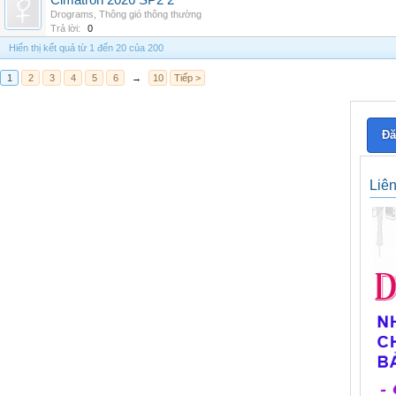
Cimatron 2026 SP2 2
Drograms
,
Thông gió thông thường
Trả lời:
0
Hiển thị kết quả từ 1 đến 20 của 200
1
2
3
4
5
6
→
10
Tiếp >
Đă
Liê