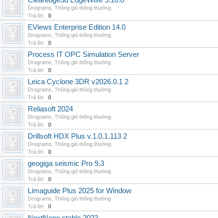
Clearedge3d EdgeWise 5.10.0
Drograms
,
Thông gió thông thường
Trả lời:
0
EViews Enterprise Edition 14.0
Drograms
,
Thông gió thông thường
Trả lời:
0
Process IT OPC Simulation Server
Drograms
,
Thông gió thông thường
Trả lời:
0
Leica Cyclone 3DR v2026.0.1 2
Drograms
,
Thông gió thông thường
Trả lời:
0
Reliasoft 2024
Drograms
,
Thông gió thông thường
Trả lời:
0
Drillsoft HDX Plus v.1.0.1.113 2
Drograms
,
Thông gió thông thường
Trả lời:
0
geogiga seismic Pro 9.3
Drograms
,
Thông gió thông thường
Trả lời:
0
Limaguide Plus 2025 for Window
Drograms
,
Thông gió thông thường
Trả lời:
0