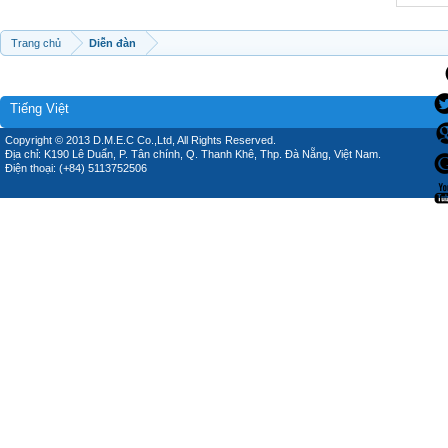
Trang chủ
Diễn đàn
Tiếng Việt
Copyright © 2013 D.M.E.C Co.,Ltd, All Rights Reserved.
Địa chỉ: K190 Lê Duẩn, P. Tân chính, Q. Thanh Khê, Thp. Đà Nẵng, Việt Nam.
Điện thoại: (+84) 5113752506