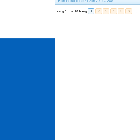
Hiển thị kết quả từ 1 đến 20 của 200
Trang 1 của 10 trang
1
2
3
4
5
6
→