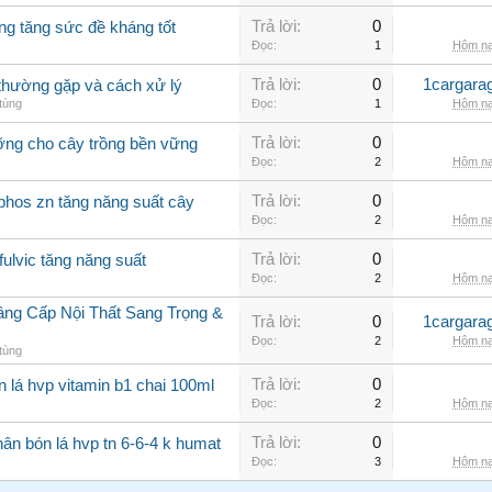
Trả lời:
0
ng tăng sức đề kháng tốt
Đọc:
1
Hôm na
Trả lời:
0
1cargara
o thường gặp và cách xử lý
tùng
Đọc:
1
Hôm na
Trả lời:
0
ưỡng cho cây trồng bền vững
Đọc:
2
Hôm na
Trả lời:
0
phos zn tăng năng suất cây
Đọc:
2
Hôm na
Trả lời:
0
fulvic tăng năng suất
Đọc:
2
Hôm na
âng Cấp Nội Thất Sang Trọng &
Trả lời:
0
1cargara
Đọc:
2
Hôm na
tùng
Trả lời:
0
n lá hvp vitamin b1 chai 100ml
Đọc:
2
Hôm na
Trả lời:
0
ân bón lá hvp tn 6-6-4 k humat
Đọc:
3
Hôm na