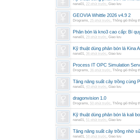
nana01
,
22 phút trước
,
Giao lưu
GEOVIA Whittle 2026 v4.9 2
Drograms
,
25 phút trước
,
Thông gió thông 
Phân bón lá kno3 cao cấp: Bí qu
nana01
,
29 phút trước
,
Giao lưu
Kỹ thuật dùng phân bón lá Kina 
nana01
,
36 phút trước
,
Giao lưu
Process IT OPC Simulation Serv
Drograms
,
36 phút trước
,
Thông gió thông 
Tăng năng suất cây trồng cùng Ph
nana01
,
43 phút trước
,
Giao lưu
dragonvision 1.0
Drograms
,
50 phút trước
,
Thông gió thông 
Kỹ thuật dùng phân bón lá kali b
nana01
,
51 phút trước
,
Giao lưu
Tăng năng suất cây trồng nhờ s
nana01
,
58 phút trước
,
Giao lưu