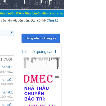
 - Diễn đàn Cơ điện là nơi chia sẽ kiến thức kinh nghiệm trong lãnh vực cơ đi
vào liên kết bên trên. Bạn có thể
đăng ký
Đăng nhập / Đăng ký
Liên hệ quảng cáo 1
ẾT CUỐI
nana01
i giây trước
nana01
 phút trước
nana01
 phút trước
nana01