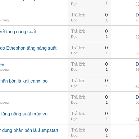
Đọc:
1
22
Trả lời:
0
D
thường
Đọc:
1
25
Trả lời:
0
yết tăng năng suất
Đọc:
1
29
Trả lời:
0
Ado Ethephon tăng năng suất
Đọc:
1
36
Trả lời:
0
D
er
thường
Đọc:
1
36
Trả lời:
0
ân bón lá kali canxi bo
Đọc:
1
43
Trả lời:
0
D
thường
Đọc:
1
50
Trả lời:
0
o tăng năng suất mùa vụ
Đọc:
1
51
Trả lời:
0
ử dụng phân bón lá Jumpstart
Đọc:
1
58