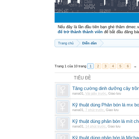
Nếu đây là lần đầu tiên bạn ghé thăm dmec.
để trở thành thành viên
để bắt đầu đăng bá
Trang chủ
Diễn đàn
Trang 1 của 10 trang
1
2
3
4
5
6
→
TIÊU ĐỀ
Tăng cường dinh dưỡng cây trồn
nana01
,
Vài giây trước
,
Giao lưu
Kỹ thuật dùng Phân bón lá mx bo
nana01
,
7 phút trước
,
Giao lưu
Kỹ thuật dùng phân bón lá mít ch
nana01
,
14 phút trước
,
Giao lưu
Kỹ thuật dùng phân bón lá Micha