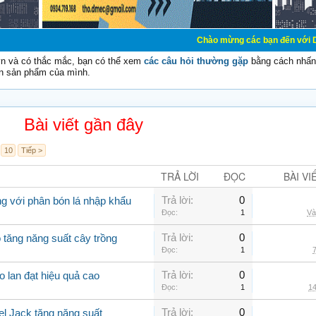
Chào mừng các bạn đến với Diễn đàn Cơ Điện
vn và có thắc mắc, bạn có thể xem
các câu hỏi thường gặp
bằng cách nhấn 
n sản phẩm của mình.
Bài viết gần đây
10
Tiếp >
TRẢ LỜI
ĐỌC
BÀI VI
Trả lời:
0
g với phân bón lá nhập khẩu
Đọc:
1
Và
Trả lời:
0
 tăng năng suất cây trồng
Đọc:
1
7
Trả lời:
0
o lan đạt hiệu quả cao
Đọc:
1
14
Trả lời:
0
el Jack tăng năng suất