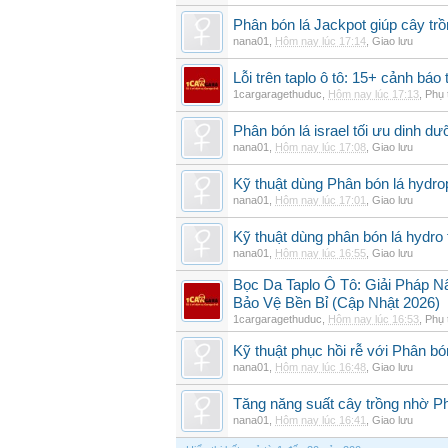
Phân bón lá Jackpot giúp cây trồ
nana01
,
Hôm nay lúc 17:14
,
Giao lưu
Lỗi trên taplo ô tô: 15+ cảnh bá
1cargaragethuduc
,
Hôm nay lúc 17:13
,
Phụ 
Phân bón lá israel tối ưu dinh d
nana01
,
Hôm nay lúc 17:08
,
Giao lưu
Kỹ thuật dùng Phân bón lá hydro
nana01
,
Hôm nay lúc 17:01
,
Giao lưu
Kỹ thuật dùng phân bón lá hydro 
nana01
,
Hôm nay lúc 16:55
,
Giao lưu
Bọc Da Taplo Ô Tô: Giải Pháp N
Bảo Vệ Bền Bỉ (Cập Nhật 2026)
1cargaragethuduc
,
Hôm nay lúc 16:53
,
Phụ 
Kỹ thuật phục hồi rễ với Phân bó
nana01
,
Hôm nay lúc 16:48
,
Giao lưu
Tăng năng suất cây trồng nhờ Ph
nana01
,
Hôm nay lúc 16:41
,
Giao lưu