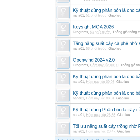
Kỹ thuật dùng phân bón lá cho c
nana01
,
51 phút trước
,
Giao lưu
Keysight MQA 2026
Drograms
,
53 phút trước
,
Thông gió thông 
Tăng năng suất cây cà phê nhờ 
nana01
,
58 phút trước
,
Giao lưu
Openwind 2024 v2.0
Drograms
,
Hôm nay lúc 00:09
,
Thông gió t
Kỹ thuật dùng phân bón lá cho bắ
nana01
,
Hôm nay lúc 00:08
,
Giao lưu
Kỹ thuật dùng phân bón lá cho b
nana01
,
Hôm nay lúc 00:01
,
Giao lưu
Kỹ thuật dùng Phân bón lá cây 
nana01
,
Hôm qua, lúc 23:55
,
Giao lưu
Tối ưu năng suất cây trồng nhờ 
nana01
,
Hôm qua, lúc 23:47
,
Giao lưu