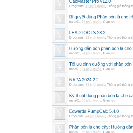
CabMaster Pro v12.0
Drograms
,
12 phút trước
,
Thông gió thông 
Bí quyết dùng Phân bón lá cho 
nana01
,
17 phút trước
,
Giao lưu
LEADTOOLS 23 2
Drograms
,
22 phút trước
,
Thông gió thông 
Hướng dẫn bón phân bón lá cho 
nana01
,
24 phút trước
,
Giao lưu
Tối ưu dinh dưỡng với phân bón 
nana01
,
31 phút trước
,
Giao lưu
NAPA 2024.2 2
Drograms
,
33 phút trước
,
Thông gió thông 
Kỹ thuật dùng phân bón lá cho c
nana01
,
38 phút trước
,
Giao lưu
Edwards PumpCalc 5.4.0
Drograms
,
44 phút trước
,
Thông gió thông 
Phân bón lá cho cây: Hướng dẫn 
nana01
,
45 phút trước
,
Giao lưu