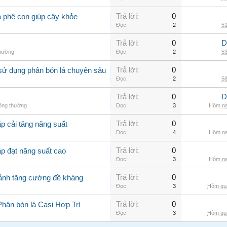
Trả lời:
0
à phê con giúp cây khỏe
Đọc:
2
51
Trả lời:
0
D
thường
Đọc:
2
53
Trả lời:
0
sử dụng phân bón lá chuyên sâu
Đọc:
2
58
Trả lời:
0
D
hông thường
Đọc:
3
Hôm na
Trả lời:
0
p cải tăng năng suất
Đọc:
4
Hôm na
Trả lời:
0
ắp đạt năng suất cao
Đọc:
3
Hôm na
Trả lời:
0
cảnh tăng cường đề kháng
Đọc:
3
Hôm qua
Trả lời:
0
Phân bón lá Casi Hợp Trí
Đọc:
3
Hôm qua