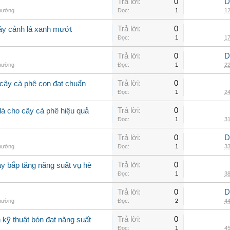
Trả lời:
0
D
thường
Đọc:
1
12
Trả lời:
0
cây cảnh lá xanh mướt
Đọc:
1
17
Trả lời:
0
D
thường
Đọc:
1
22
Trả lời:
0
cây cà phê con đạt chuẩn
Đọc:
1
24
Trả lời:
0
lá cho cây cà phê hiệu quả
Đọc:
1
31
Trả lời:
0
D
thường
Đọc:
1
33
Trả lời:
0
ây bắp tăng năng suất vụ hè
Đọc:
1
38
Trả lời:
0
D
thường
Đọc:
2
44
Trả lời:
0
kỹ thuật bón đạt năng suất
Đọc:
1
45