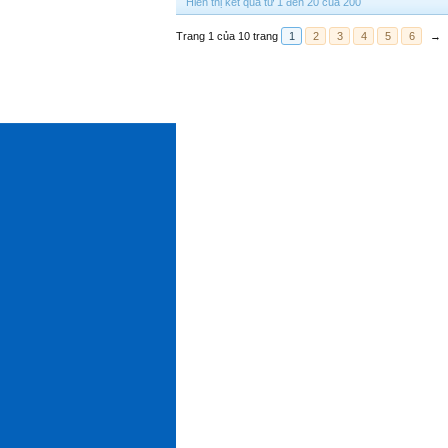
Hiển thị kết quả từ 1 đến 20 của 200
Trang 1 của 10 trang
1
2
3
4
5
6
→