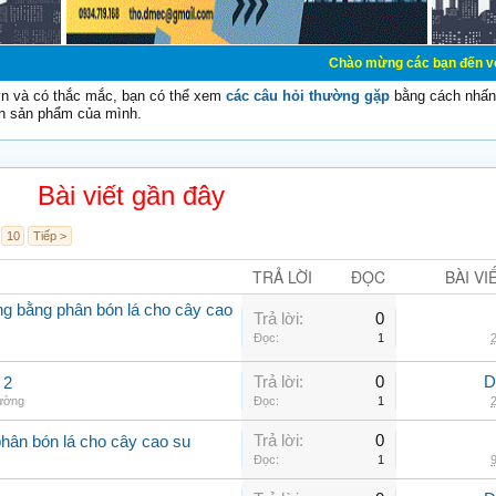
Chào mừng các bạn đến với Diễn đàn 
vn và có thắc mắc, bạn có thể xem
các câu hỏi thường gặp
bằng cách nhấn 
n sản phẩm của mình.
Bài viết gần đây
10
Tiếp >
TRẢ LỜI
ĐỌC
BÀI VI
ởng bằng phân bón lá cho cây cao
Trả lời:
0
Đọc:
1
2
Trả lời:
0
D
 2
hường
Đọc:
1
2
Trả lời:
0
phân bón lá cho cây cao su
Đọc:
1
9