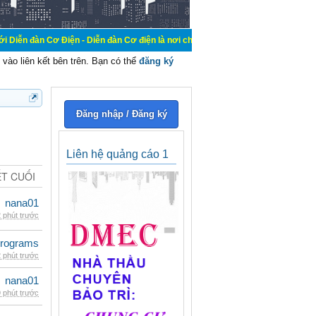
Cơ Điện - Diễn đàn Cơ điện là nơi chia sẽ kiến thức kinh nghiệm trong lãnh vự
vào liên kết bên trên. Bạn có thể
đăng ký
Đăng nhập / Đăng ký
Liên hệ quảng cáo 1
ẾT CUỐI
nana01
 phút trước
rograms
 phút trước
nana01
 phút trước