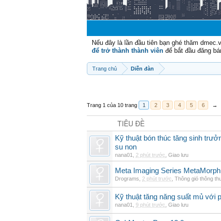
Nếu đây là lần đầu tiên bạn ghé thăm dmec.
để trở thành thành viên
để bắt đầu đăng bá
Trang chủ
Diễn đàn
Trang 1 của 10 trang
1
2
3
4
5
6
→
TIÊU ĐỀ
Kỹ thuật bón thúc tăng sinh trư
su non
nana01
,
2 phút trước
,
Giao lưu
Meta Imaging Series MetaMorph
Drograms
,
2 phút trước
,
Thông gió thông t
Kỹ thuật tăng năng suất mủ với 
nana01
,
9 phút trước
,
Giao lưu