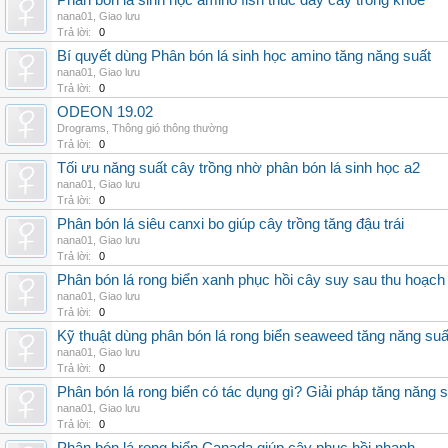
Phân bón lá sinh học amino fish thúc đẩy cây trồng khỏe
nana01
,
Giao lưu
Trả lời:
0
Bí quyết dùng Phân bón lá sinh học amino tăng năng suất
nana01
,
Giao lưu
Trả lời:
0
ODEON 19.02
Drograms
,
Thông gió thông thường
Trả lời:
0
Tối ưu năng suất cây trồng nhờ phân bón lá sinh học a2
nana01
,
Giao lưu
Trả lời:
0
Phân bón lá siêu canxi bo giúp cây trồng tăng đậu trái
nana01
,
Giao lưu
Trả lời:
0
Phân bón lá rong biển xanh phục hồi cây suy sau thu hoạch
nana01
,
Giao lưu
Trả lời:
0
Kỹ thuật dùng phân bón lá rong biển seaweed tăng năng suấ
nana01
,
Giao lưu
Trả lời:
0
Phân bón lá rong biển có tác dụng gì? Giải pháp tăng năng 
nana01
,
Giao lưu
Trả lời:
0