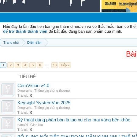
Nếu đây là lần đầu tiên bạn ghé thăm dmec.vn và có thắc mắc, bạn có th
để trở thành thành viên
để bắt đầu đăng bán sản phẩm của mình.
Trang chủ
Diễn đàn
Bài
1
2
3
4
5
6
→
10
Tiếp >
TIÊU ĐỀ
CemVision v4.0
Drograms
,
Thông gió thông thường
Trả lời:
0
Keysight SystemVue 2025
Drograms
,
Thông gió thông thường
Trả lời:
0
Kỹ thuật dùng phân bón lá tạo nụ cho mai vàng bền khỏe
nana01
,
Giao lưu
Trả lời:
0