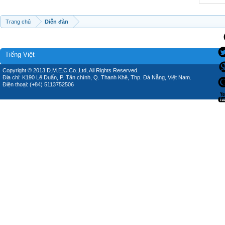
Trang chủ
Diễn đàn
Tiếng Việt
Copyright © 2013 D.M.E.C Co.,Ltd, All Rights Reserved.
Địa chỉ: K190 Lê Duẩn, P. Tân chính, Q. Thanh Khê, Thp. Đà Nẵng, Việt Nam.
Điện thoại: (+84) 5113752506