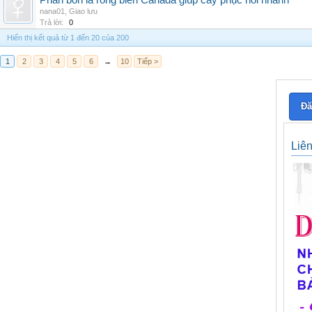
Phân bón lá rong biển Canada giúp cây phục hồi nhanh
nana01
,
Giao lưu
Trả lời:
0
Hiển thị kết quả từ 1 đến 20 của 200
1
2
3
4
5
6
→
10
Tiếp >
Đă
Liê