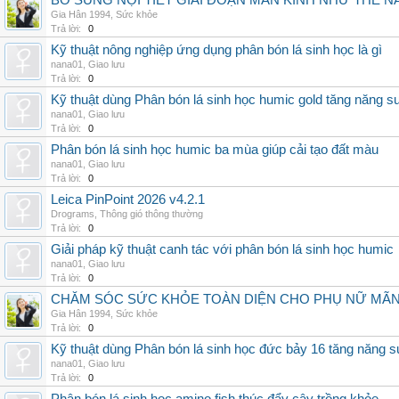
BỔ SUNG NỘI TIẾT GIAI ĐOẠN MÃN KINH NHƯ THẾ 
Gia Hân 1994
,
Sức khỏe
Trả lời:
0
Kỹ thuật nông nghiệp ứng dụng phân bón lá sinh học là gì
nana01
,
Giao lưu
Trả lời:
0
Kỹ thuật dùng Phân bón lá sinh học humic gold tăng năng s
nana01
,
Giao lưu
Trả lời:
0
Phân bón lá sinh học humic ba mùa giúp cải tạo đất màu
nana01
,
Giao lưu
Trả lời:
0
Leica PinPoint 2026 v4.2.1
Drograms
,
Thông gió thông thường
Trả lời:
0
Giải pháp kỹ thuật canh tác với phân bón lá sinh học humic
nana01
,
Giao lưu
Trả lời:
0
CHĂM SÓC SỨC KHỎE TOÀN DIỆN CHO PHỤ NỮ MÃN 
Gia Hân 1994
,
Sức khỏe
Trả lời:
0
Kỹ thuật dùng Phân bón lá sinh học đức bảy 16 tăng năng s
nana01
,
Giao lưu
Trả lời:
0