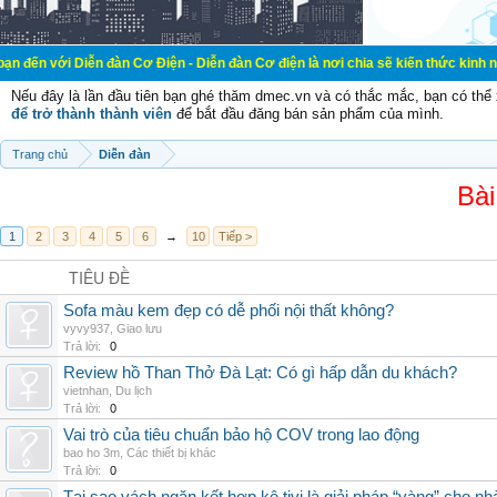
 Diễn đàn Cơ Điện - Diễn đàn Cơ điện là nơi chia sẽ kiến thức kinh nghiệm tron
Nếu đây là lần đầu tiên bạn ghé thăm dmec.vn và có thắc mắc, bạn có th
để trở thành thành viên
để bắt đầu đăng bán sản phẩm của mình.
Trang chủ
Diễn đàn
Bài
1
2
3
4
5
6
→
10
Tiếp >
TIÊU ĐỀ
Sofa màu kem đẹp có dễ phối nội thất không?
vyvy937
,
Giao lưu
Trả lời:
0
Review hồ Than Thở Đà Lạt: Có gì hấp dẫn du khách?
vietnhan
,
Du lịch
Trả lời:
0
Vai trò của tiêu chuẩn bảo hộ COV trong lao động
bao ho 3m
,
Các thiết bị khác
Trả lời:
0