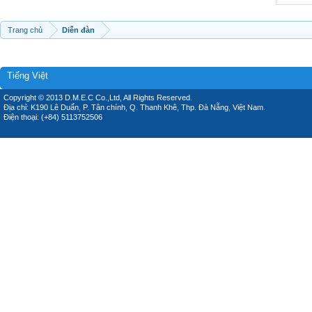
Trang chủ
Diễn đàn
Tiếng Việt
Copyright © 2013 D.M.E.C Co.,Ltd, All Rights Reserved.
Địa chỉ: K190 Lê Duẩn, P. Tân chính, Q. Thanh Khê, Thp. Đà Nẵng, Việt Nam.
Điện thoại: (+84) 5113752506