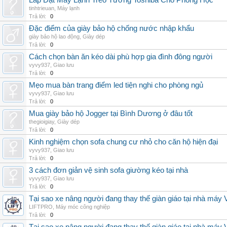
Lắp Đặt Máy Lạnh Treo Tường Toshiba Cho Phòng Học
tinhtrieuan
,
Máy lạnh
Trả lời:
0
Đặc điểm của giày bảo hộ chống nước nhập khẩu
giày bảo hộ lao động
,
Giày dép
Trả lời:
0
Cách chọn bàn ăn kéo dài phù hợp gia đình đông người
vyvy937
,
Giao lưu
Trả lời:
0
Mẹo mua bàn trang điểm led tiện nghi cho phòng ngủ
vyvy937
,
Giao lưu
Trả lời:
0
Mua giày bảo hộ Jogger tại Bình Dương ở đâu tốt
thegioigiay
,
Giày dép
Trả lời:
0
Kinh nghiệm chọn sofa chung cư nhỏ cho căn hộ hiện đại
vyvy937
,
Giao lưu
Trả lời:
0
3 cách đơn giản vệ sinh sofa giường kéo tại nhà
vyvy937
,
Giao lưu
Trả lời:
0
Tại sao xe nâng người đang thay thế giàn giáo tại nhà máy
LIFTPRO
,
Máy móc công nghiệp
Trả lời:
0