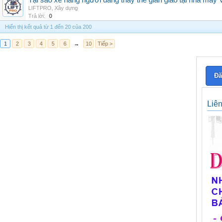
Tại sao xe nâng người đang thay thế giàn giáo tại nhà máy
LIFTPRO
,
Xây dựng
Trả lời:
0
Hiển thị kết quả từ 1 đến 20 của 200
1
2
3
4
5
6
→
10
Tiếp >
Đă
Liê