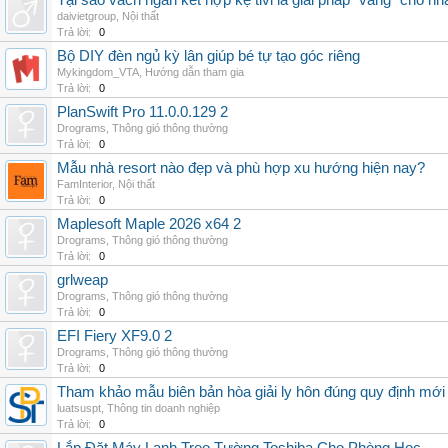
Tại sao vách ngăn kết hợp kệ tivi là giải pháp “vàng” cho nh
daivietgroup
,
Nội thất
Trả lời:
0
Bộ DIY đèn ngủ kỳ lân giúp bé tự tạo góc riêng
Mykingdom_VTA
,
Hướng dẫn tham gia
Trả lời:
0
PlanSwift Pro 11.0.0.129 2
Drograms
,
Thông gió thông thường
Trả lời:
0
Mẫu nhà resort nào đẹp và phù hợp xu hướng hiện nay?
FamInterior
,
Nội thất
Trả lời:
0
Maplesoft Maple 2026 x64 2
Drograms
,
Thông gió thông thường
Trả lời:
0
grlweap
Drograms
,
Thông gió thông thường
Trả lời:
0
EFI Fiery XF9.0 2
Drograms
,
Thông gió thông thường
Trả lời:
0
Tham khảo mẫu biên bản hòa giải ly hôn đúng quy định mới
luatsuspt
,
Thông tin doanh nghiệp
Trả lời:
0