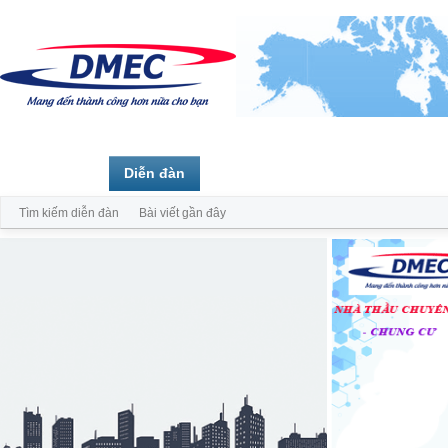
Trang chủ
Diễn đàn
Thành viên
Tìm kiếm diễn đàn
Bài viết gần đây