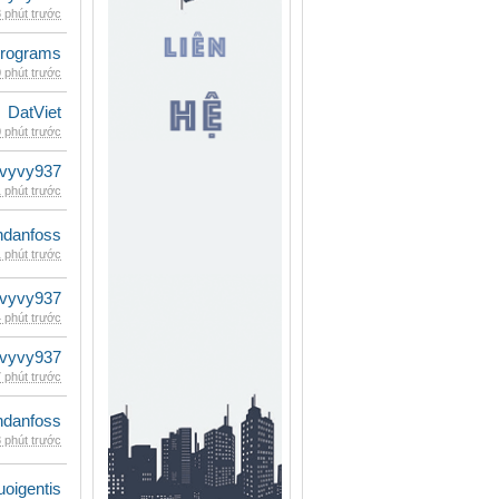
 phút trước
rograms
 phút trước
DatViet
 phút trước
vyvy937
 phút trước
danfoss
 phút trước
vyvy937
 phút trước
vyvy937
 phút trước
danfoss
 phút trước
oigentis