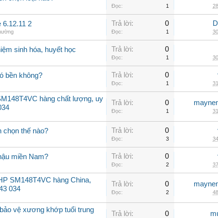
Đọc:
1
28
Trả lời:
0
D
 6.12.11 2
thường
Đọc:
1
30
Trả lời:
0
iệm sinh hóa, huyết học
Đọc:
1
30
Trả lời:
0
có bền không?
Đọc:
1
31
SM148T4VC hàng chất lượng, uy
Trả lời:
0
maynen
034
Đọc:
1
31
Trả lời:
0
n chọn thế nào?
Đọc:
3
34
Trả lời:
0
í hậu miền Nam?
Đọc:
2
37
12HP SM148T4VC hàng China,
Trả lời:
0
maynen
143 034
Đọc:
2
48
bảo vệ xương khớp tuổi trung
Trả lời:
0
mu