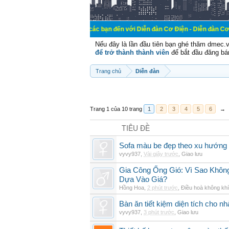
Chào mừng các bạn đến với Diễn đàn Cơ Điện - Diễn đàn Cơ điện là nơi ch
Nếu đây là lần đầu tiên bạn ghé thăm dmec.
để trở thành thành viên
để bắt đầu đăng bá
Trang chủ
Diễn đàn
Trang 1 của 10 trang
1
2
3
4
5
6
→
TIÊU ĐỀ
Sofa màu be đẹp theo xu hướng 
vyvy937
,
Vài giây trước
,
Giao lưu
Gia Công Ống Gió: Vì Sao Khô
Dựa Vào Giá?
Hồng Hoa
,
2 phút trước
,
Điều hoà không khí
Bàn ăn tiết kiệm diện tích cho nh
vyvy937
,
3 phút trước
,
Giao lưu