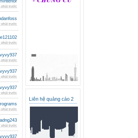
mInterior
 phút trước
danfoss
 phút trước
le121102
 phút trước
vyvy937
 phút trước
vyvy937
 phút trước
vyvy937
 phút trước
Liên hệ quảng cáo 2
rograms
 phút trước
adng243
 phút trước
vyvy937