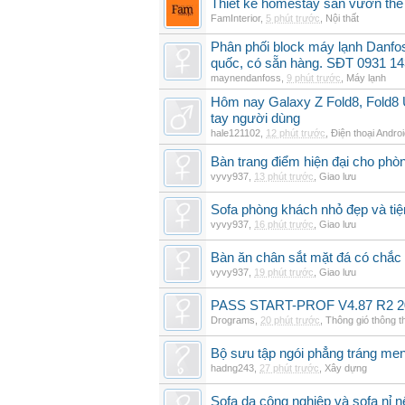
Thiết kế homestay sân vườn thế 
FamInterior
,
5 phút trước
,
Nội thất
Phân phối block máy lạnh Danf
quốc, có sẵn hàng. SĐT 0931 14
maynendanfoss
,
9 phút trước
,
Máy lạnh
Hôm nay Galaxy Z Fold8, Fold8 U
tay người dùng
hale121102
,
12 phút trước
,
Điện thoại Andro
Bàn trang điểm hiện đại cho phò
vyvy937
,
13 phút trước
,
Giao lưu
Sofa phòng khách nhỏ đẹp và tiện
vyvy937
,
16 phút trước
,
Giao lưu
Bàn ăn chân sắt mặt đá có chắc
vyvy937
,
19 phút trước
,
Giao lưu
PASS START-PROF V4.87 R2 2
Drograms
,
20 phút trước
,
Thông gió thông 
Bộ sưu tập ngói phẳng tráng me
hadng243
,
27 phút trước
,
Xây dựng
Sofa da công nghiệp và sofa nỉ n