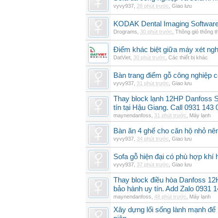
vyvy937
,
28 phút trước
,
Giao lưu
KODAK Dental Imaging Software
Drograms
,
30 phút trước
,
Thông gió thông 
Điểm khác biệt giữa máy xét ngh
DatViet
,
30 phút trước
,
Các thiết bị khác
Bàn trang điểm gỗ công nghiệp 
vyvy937
,
31 phút trước
,
Giao lưu
Thay block lạnh 12HP Danfoss 
tín tại Hậu Giang. Call 0931 143 
maynendanfoss
,
31 phút trước
,
Máy lạnh
Bàn ăn 4 ghế cho căn hộ nhỏ nê
vyvy937
,
34 phút trước
,
Giao lưu
Sofa gỗ hiện đại có phù hợp kh
vyvy937
,
37 phút trước
,
Giao lưu
Thay block điều hòa Danfoss 
bảo hành uy tín. Add Zalo 0931 
maynendanfoss
,
48 phút trước
,
Máy lạnh
Xây dựng lối sống lành mạnh để 