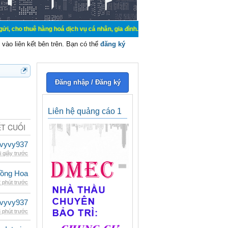
hàng hoá dịch vụ cá nhân, gia đình. Mua bán, ký gửi, cho thuê thiết bị hệ thố
vào liên kết bên trên. Bạn có thể
đăng ký
Đăng nhập / Đăng ký
Liên hệ quảng cáo 1
ẾT CUỐI
vyvy937
i giây trước
ồng Hoa
 phút trước
vyvy937
 phút trước