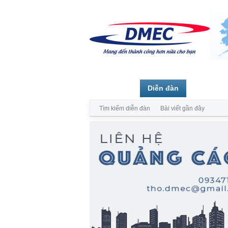
Trang chủ
Diễn đàn
Thành vi
Tìm kiếm diễn đàn
Bài viết gần đây