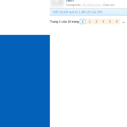
niên
muoigentis
,
49 phút trước
,
Giao lưu
Hiển thị kết quả từ 1 đến 20 của 200
Trang 1 của 10 trang
1
2
3
4
5
6
→