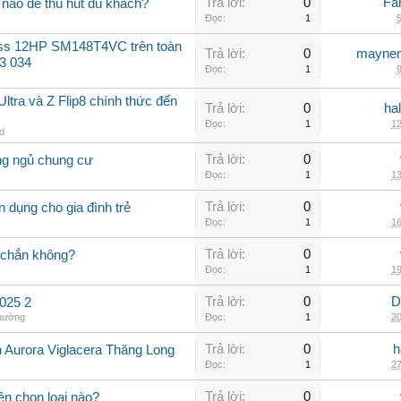
Trả lời:
0
Fa
nào để thu hút du khách?
Đọc:
1
5
oss 12HP SM148T4VC trên toàn
Trả lời:
0
maynen
3 034
Đọc:
1
9
ltra và Z Flip8 chính thức đến
Trả lời:
0
ha
Đọc:
1
12
id
Trả lời:
0
ng ngủ chung cư
Đọc:
1
13
Trả lời:
0
 dụng cho gia đình trẻ
Đọc:
1
16
Trả lời:
0
 chắn không?
Đọc:
1
19
Trả lời:
0
D
025 2
thường
Đọc:
1
20
Trả lời:
0
h
n Aurora Viglacera Thăng Long
Đọc:
1
27
Trả lời:
0
ên chọn loại nào?