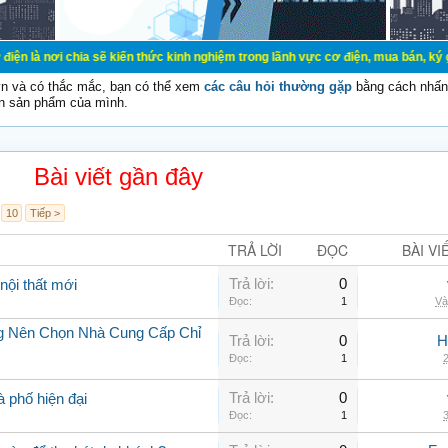
ia sẽ kiến thức kinh nghiệm trong lãnh vực cơ điện, mua bán, ký gửi, cho thuê 
vn và có thắc mắc, bạn có thể xem
các câu hỏi thường gặp
bằng cách nhấn 
n sản phẩm của mình.
Bài viết gần đây
10
Tiếp >
TRẢ LỜI
ĐỌC
BÀI VI
Trả lời:
0
nội thất mới
Đọc:
1
Và
ng Nên Chọn Nhà Cung Cấp Chỉ
Trả lời:
0
H
Đọc:
1
2
Trả lời:
0
à phố hiện đại
Đọc:
1
3