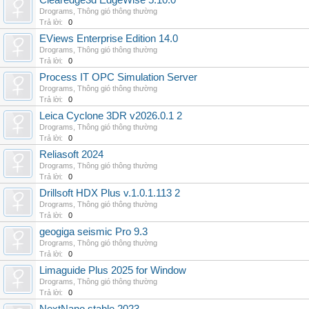
Clearedge3d EdgeWise 5.10.0
Drograms
,
Thông gió thông thường
Trả lời:
0
EViews Enterprise Edition 14.0
Drograms
,
Thông gió thông thường
Trả lời:
0
Process IT OPC Simulation Server
Drograms
,
Thông gió thông thường
Trả lời:
0
Leica Cyclone 3DR v2026.0.1 2
Drograms
,
Thông gió thông thường
Trả lời:
0
Reliasoft 2024
Drograms
,
Thông gió thông thường
Trả lời:
0
Drillsoft HDX Plus v.1.0.1.113 2
Drograms
,
Thông gió thông thường
Trả lời:
0
geogiga seismic Pro 9.3
Drograms
,
Thông gió thông thường
Trả lời:
0
Limaguide Plus 2025 for Window
Drograms
,
Thông gió thông thường
Trả lời:
0