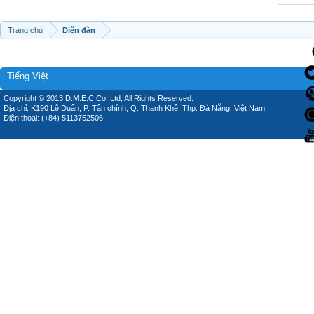
Trang chủ
Diễn đàn
Tiếng Việt
Copyright © 2013 D.M.E.C Co.,Ltd, All Rights Reserved.
Địa chỉ: K190 Lê Duẩn, P. Tân chính, Q. Thanh Khê, Thp. Đà Nẵng, Việt Nam.
Điện thoại: (+84) 5113752506