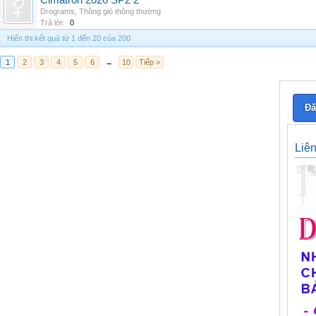
Cimatron 2026 SP2 2
Drograms
,
Thông gió thông thường
Trả lời:
0
Hiển thị kết quả từ 1 đến 20 của 200
1
2
3
4
5
6
→
10
Tiếp >
Đă
Liê