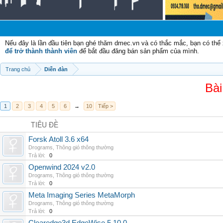
Nếu đây là lần đầu tiên bạn ghé thăm dmec.vn và có thắc mắc, bạn có th
để trở thành thành viên
để bắt đầu đăng bán sản phẩm của mình.
Trang chủ
Diễn đàn
Bài
1
2
3
4
5
6
→
10
Tiếp >
TIÊU ĐỀ
Forsk Atoll 3.6 x64
Drograms
,
Thông gió thông thường
Trả lời:
0
Openwind 2024 v2.0
Drograms
,
Thông gió thông thường
Trả lời:
0
Meta Imaging Series MetaMorph
Drograms
,
Thông gió thông thường
Trả lời:
0