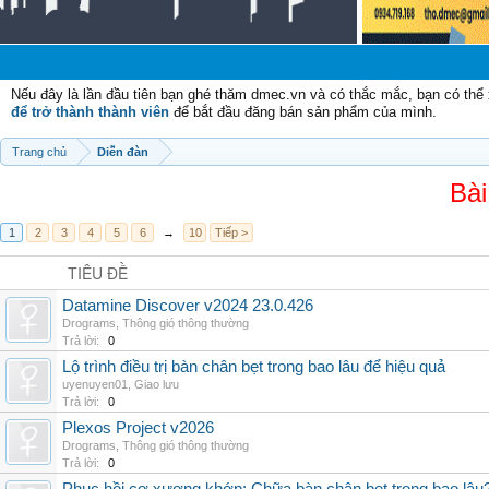
Nếu đây là lần đầu tiên bạn ghé thăm dmec.vn và có thắc mắc, bạn có th
để trở thành thành viên
để bắt đầu đăng bán sản phẩm của mình.
Trang chủ
Diễn đàn
Bài
1
2
3
4
5
6
→
10
Tiếp >
TIÊU ĐỀ
Datamine Discover v2024 23.0.426
Drograms
,
Thông gió thông thường
Trả lời:
0
Lộ trình điều trị bàn chân bẹt trong bao lâu để hiệu quả
uyenuyen01
,
Giao lưu
Trả lời:
0
Plexos Project v2026
Drograms
,
Thông gió thông thường
Trả lời:
0