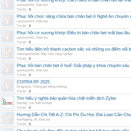
Phục hồi cơ xương khớp: Cách điều trị bàn chân bẹt tại nhà
uyenuyen01
,
Giao lưu
Trả lời:
0
Phục hồi chức năng chữa bàn chân bẹt ở Nghệ An chuyên 
uyenuyen01
,
Giao lưu
Trả lời:
0
Phục hồi cơ xương khớp: Điều trị bàn chân bẹt mất bao lâu
uyenuyen01
,
Giao lưu
Trả lời:
0
Tìm hiểu điện trở thanh cacbon silic và những ưu điểm nổi b
vattunganhnhiet
,
Máy móc công nghiệp
Trả lời:
0
Phục hồi bàn chân bẹt ở huế: Giải pháp y khoa chuyên sâu
uyenuyen01
,
Giao lưu
Trả lời:
0
COPRA RF 2025
Drograms
,
Thông gió thông thường
Trả lời:
0
Tìm hiểu ý nghĩa bảo quản hóa chất miễn dịch Zybio
DatViet
,
Các thiết bị khác
Trả lời:
0
Hướng Dẫn Chi Tiết A-Z: Chi Phí Du Học Đài Loan Cần Ch
thanhgiang_dh
,
Đào tạo
Trả lời:
0