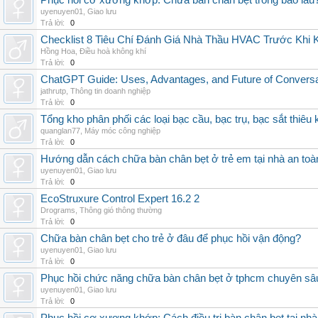
Phục hồi cơ xương khớp: Chữa bàn chân bẹt trong bao lâu
uyenuyen01
,
Giao lưu
Trả lời:
0
Checklist 8 Tiêu Chí Đánh Giá Nhà Thầu HVAC Trước Khi
Hồng Hoa
,
Điều hoà không khí
Trả lời:
0
ChatGPT Guide: Uses, Advantages, and Future of Conversat
jathrutp
,
Thông tin doanh nghiệp
Trả lời:
0
Tổng kho phân phối các loại bạc cầu, bạc trụ, bạc sắt thiêu k
quanglan77
,
Máy móc công nghiệp
Trả lời:
0
Hướng dẫn cách chữa bàn chân bẹt ở trẻ em tại nhà an toà
uyenuyen01
,
Giao lưu
Trả lời:
0
EcoStruxure Control Expert 16.2 2
Drograms
,
Thông gió thông thường
Trả lời:
0
Chữa bàn chân bẹt cho trẻ ở đâu để phục hồi vận động?
uyenuyen01
,
Giao lưu
Trả lời:
0
Phục hồi chức năng chữa bàn chân bẹt ở tphcm chuyên sâ
uyenuyen01
,
Giao lưu
Trả lời:
0