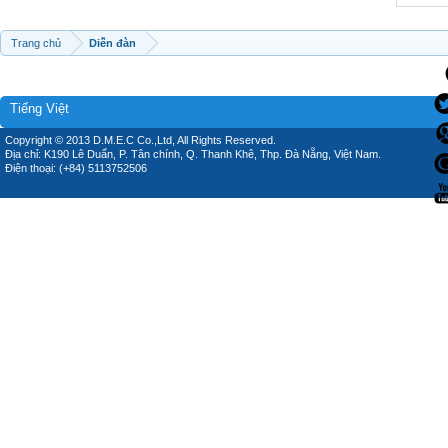
Trang chủ
Diễn đàn
Tiếng Việt
Copyright © 2013 D.M.E.C Co.,Ltd, All Rights Reserved.
Địa chỉ: K190 Lê Duẩn, P. Tân chính, Q. Thanh Khê, Thp. Đà Nẵng, Việt Nam.
Điện thoại: (+84) 5113752506