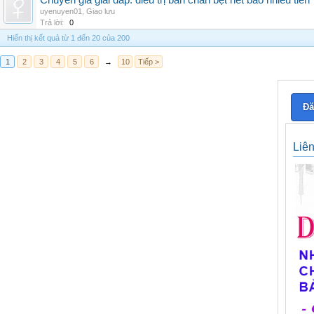
Chuyên gia giải đáp: điều trị bàn chân bẹt hết bao nhiêu tiền
uyenuyen01
,
Giao lưu
Trả lời:
0
Hiển thị kết quả từ 1 đến 20 của 200
1
2
3
4
5
6
→
10
Tiếp >
Đă
Liê