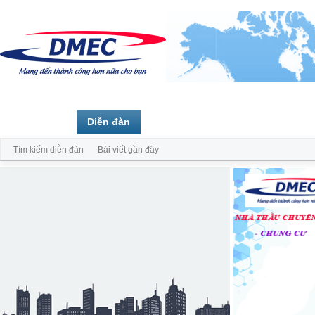
Trang chủ
Diễn đàn
Thành viên
Tìm kiếm diễn đàn
Bài viết gần đây