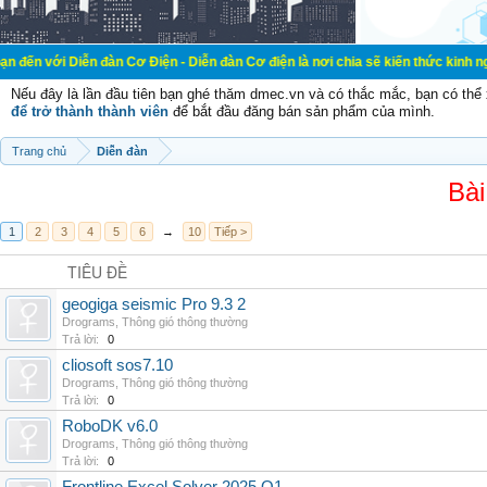
ễn đàn Cơ Điện - Diễn đàn Cơ điện là nơi chia sẽ kiến thức kinh nghiệm trong l
Nếu đây là lần đầu tiên bạn ghé thăm dmec.vn và có thắc mắc, bạn có th
để trở thành thành viên
để bắt đầu đăng bán sản phẩm của mình.
Trang chủ
Diễn đàn
Bài
1
2
3
4
5
6
→
10
Tiếp >
TIÊU ĐỀ
geogiga seismic Pro 9.3 2
Drograms
,
Thông gió thông thường
Trả lời:
0
cliosoft sos7.10
Drograms
,
Thông gió thông thường
Trả lời:
0
RoboDK v6.0
Drograms
,
Thông gió thông thường
Trả lời:
0