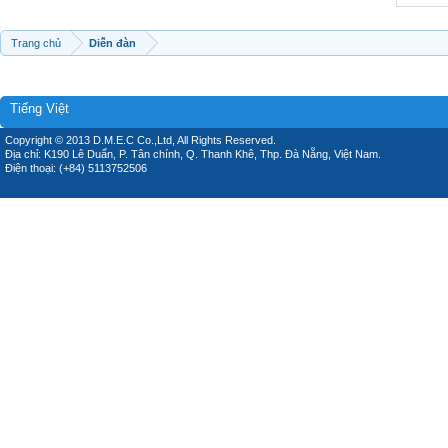
Trang chủ
Diễn đàn
Tiếng Việt
Copyright © 2013 D.M.E.C Co.,Ltd, All Rights Reserved.
Địa chỉ: K190 Lê Duẩn, P. Tân chính, Q. Thanh Khê, Thp. Đà Nẵng, Việt Nam.
Điện thoại: (+84) 5113752506