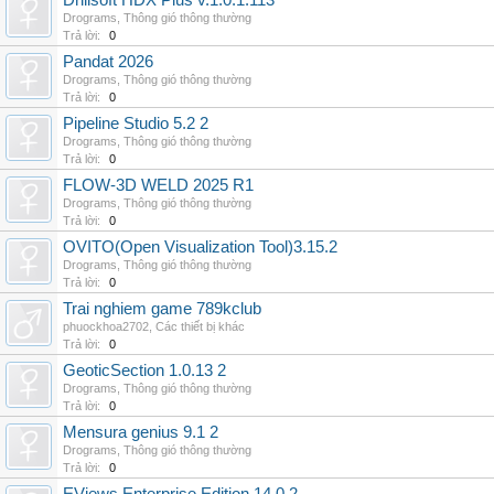
Drillsoft HDX Plus v.1.0.1.113
Drograms
,
Thông gió thông thường
Trả lời:
0
Pandat 2026
Drograms
,
Thông gió thông thường
Trả lời:
0
Pipeline Studio 5.2 2
Drograms
,
Thông gió thông thường
Trả lời:
0
FLOW-3D WELD 2025 R1
Drograms
,
Thông gió thông thường
Trả lời:
0
OVITO(Open Visualization Tool)3.15.2
Drograms
,
Thông gió thông thường
Trả lời:
0
Trai nghiem game 789kclub
phuockhoa2702
,
Các thiết bị khác
Trả lời:
0
GeoticSection 1.0.13 2
Drograms
,
Thông gió thông thường
Trả lời:
0
Mensura genius 9.1 2
Drograms
,
Thông gió thông thường
Trả lời:
0