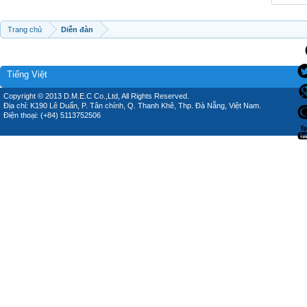
Trang chủ
Diễn đàn
Tiếng Việt
Copyright © 2013 D.M.E.C Co.,Ltd, All Rights Reserved.
Địa chỉ: K190 Lê Duẩn, P. Tân chính, Q. Thanh Khê, Thp. Đà Nẵng, Việt Nam.
Điện thoại: (+84) 5113752506