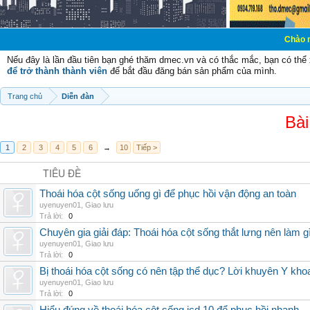
Chào mừng các bạn 
Nếu đây là lần đầu tiên bạn ghé thăm dmec.vn và có thắc mắc, bạn có th
để trở thành thành viên
để bắt đầu đăng bán sản phẩm của mình.
Trang chủ
Diễn đàn
Bài
1
2
3
4
5
6
→
10
Tiếp >
TIÊU ĐỀ
Thoái hóa cột sống uống gì để phục hồi vận động an toàn
uyenuyen01
,
Giao lưu
Trả lời:
0
Chuyên gia giải đáp: Thoái hóa cột sống thắt lưng nên làm g
uyenuyen01
,
Giao lưu
Trả lời:
0
Bị thoái hóa cột sống có nên tập thể dục? Lời khuyên Y kho
uyenuyen01
,
Giao lưu
Trả lời:
0