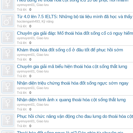
Hiểu đúng về thoái hóa cột sống icd 10 để phục hồi nhanh
uyenuyen01
,
Giao lưu
Trả lời:
0
Từ 4.0 lên 7.5 IELTS: Những bộ tài liệu mình đã học và thấy
hoctienganh493
,
Kỹ năng
Trả lời:
0
Chuyên gia giải đáp: Mổ thoái hóa đốt sống cổ có nguy hiể
uyenuyen01
,
Giao lưu
Trả lời:
0
Khám thoái hóa đốt sống cổ ở đâu tốt để phục hồi sớm
uyenuyen01
,
Giao lưu
Trả lời:
0
Chuyên gia giải mã biểu hiện thoái hóa cột sống thắt lưng
uyenuyen01
,
Giao lưu
Trả lời:
0
Nhận diện triệu chứng thoái hóa đốt sống ngực sớm ngay
uyenuyen01
,
Giao lưu
Trả lời:
0
Nhận diện hình ảnh x quang thoái hóa cột sống thắt lưng
uyenuyen01
,
Giao lưu
Trả lời:
0
Phục hồi chức năng vận động cho đau lưng do thoái hóa cộ
uyenuyen01
,
Giao lưu
Trả lời:
0