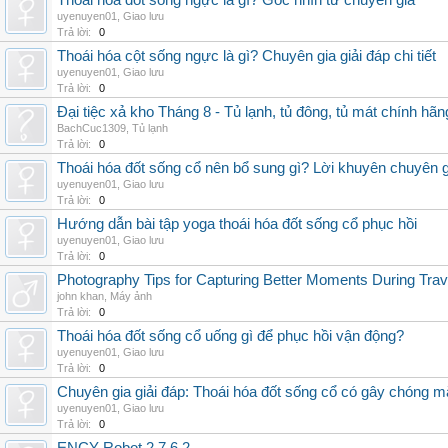
Thoái hóa đốt sống ngực là gì? Góc nhìn từ chuyên gia
uyenuyen01
,
Giao lưu
Trả lời:
0
Thoái hóa cột sống ngực là gì? Chuyên gia giải đáp chi tiết
uyenuyen01
,
Giao lưu
Trả lời:
0
Đại tiệc xả kho Tháng 8 - Tủ lạnh, tủ đông, tủ mát chính hã
BachCuc1309
,
Tủ lạnh
Trả lời:
0
Thoái hóa đốt sống cổ nên bổ sung gì? Lời khuyên chuyên g
uyenuyen01
,
Giao lưu
Trả lời:
0
Hướng dẫn bài tập yoga thoái hóa đốt sống cổ phục hồi
uyenuyen01
,
Giao lưu
Trả lời:
0
Photography Tips for Capturing Better Moments During Trav
john khan
,
Máy ảnh
Trả lời:
0
Thoái hóa đốt sống cổ uống gì để phục hồi vận động?
uyenuyen01
,
Giao lưu
Trả lời:
0
Chuyên gia giải đáp: Thoái hóa đốt sống cổ có gây chóng m
uyenuyen01
,
Giao lưu
Trả lời:
0