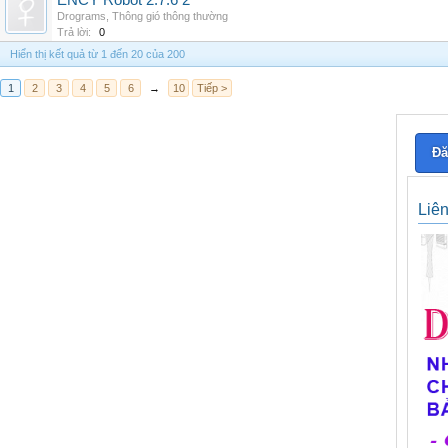
ENCY Robot 2.7.6 2
Drograms
,
Thông gió thông thường
Trả lời:
0
Hiển thị kết quả từ 1 đến 20 của 200
1
2
3
4
5
6
→
10
Tiếp >
Đă
Liê