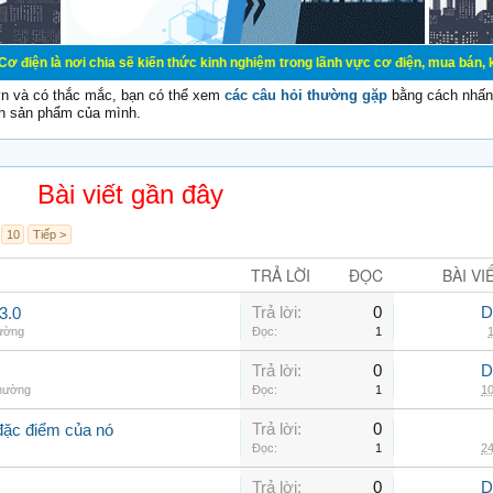
chia sẽ kiến thức kinh nghiệm trong lãnh vực cơ điện, mua bán, ký gửi, cho th
vn và có thắc mắc, bạn có thể xem
các câu hỏi thường gặp
bằng cách nhấn 
n sản phẩm của mình.
Bài viết gần đây
10
Tiếp >
TRẢ LỜI
ĐỌC
BÀI VI
Trả lời:
0
D
3.0
hường
Đọc:
1
1
Trả lời:
0
D
thường
Đọc:
1
10
Trả lời:
0
đặc điểm của nó
Đọc:
1
24
Trả lời:
0
D