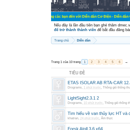
Chào mừng các bạn đến với Diễn đàn Cơ Điện - Diễn đàn Cơ điện là nơi 
Nếu đây là lần đầu tiên bạn ghé thăm dmec.
để trở thành thành viên
để bắt đầu đăng bá
Trang chủ
Diễn đàn
Trang 1 của 10 trang
1
2
3
4
5
6
→
TIÊU ĐỀ
ETAS ISOLAR AB RTA-CAR 12.
Drograms
,
1 phút trước
,
Thông gió thông t
LightSight2.3.1 2
Drograms
,
10 phút trước
,
Thông gió thông 
Tìm hiểu về van thủy lực HT và 
khatran
,
24 phút trước
,
Ẩm thực
Forsk Atoll 3.6 x64