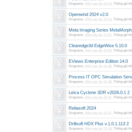
Drograms
,
Hôm nay lúc 01:54
,
Thông gió t
Openwind 2024 v2.0
Drograms
,
Hôm nay lúc 01:53
,
Thông gió t
Meta Imaging Series MetaMorph
Drograms
,
Hôm nay lúc 01:51
,
Thông gió t
Clearedge3d EdgeWise 5.10.0
Drograms
,
Hôm nay lúc 01:50
,
Thông gió t
EViews Enterprise Edition 14.0
Drograms
,
Hôm nay lúc 01:48
,
Thông gió t
Process IT OPC Simulation Serv
Drograms
,
Hôm nay lúc 01:48
,
Thông gió t
Leica Cyclone 3DR v2026.0.1 2
Drograms
,
Hôm nay lúc 01:47
,
Thông gió t
Reliasoft 2024
Drograms
,
Hôm nay lúc 01:47
,
Thông gió t
Drillsoft HDX Plus v.1.0.1.113 2
Drograms
,
Hôm nay lúc 01:46
,
Thông gió t