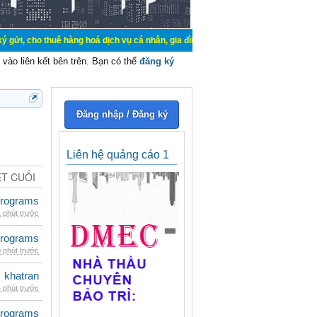
uê hàng hoá dịch vụ cá nhân, gia đình. Mua bán, ký gửi, cho thuê thiết bị hệ 
vào liên kết bên trên. Bạn có thể
đăng ký
Đăng nhập / Đăng ký
Liên hệ quảng cáo 1
ẾT CUỐI
rograms
 phút trước
rograms
 phút trước
khatran
 phút trước
rograms