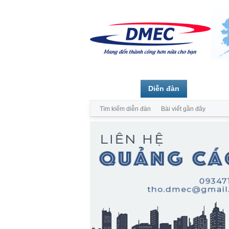
Trang chủ
Diễn đàn
Thành vi
Tìm kiếm diễn đàn
Bài viết gần đây