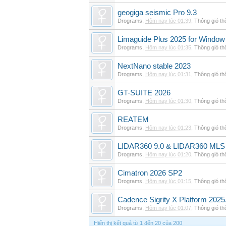
geogiga seismic Pro 9.3
Drograms
,
Hôm nay lúc 01:39
,
Thông gió t
Limaguide Plus 2025 for Window
Drograms
,
Hôm nay lúc 01:35
,
Thông gió t
NextNano stable 2023
Drograms
,
Hôm nay lúc 01:31
,
Thông gió t
GT-SUITE 2026
Drograms
,
Hôm nay lúc 01:30
,
Thông gió t
REATEM
Drograms
,
Hôm nay lúc 01:23
,
Thông gió t
LIDAR360 9.0 & LIDAR360 MLS 
Drograms
,
Hôm nay lúc 01:20
,
Thông gió t
Cimatron 2026 SP2
Drograms
,
Hôm nay lúc 01:15
,
Thông gió t
Cadence Sigrity X Platform 2025
Drograms
,
Hôm nay lúc 01:07
,
Thông gió t
Hiển thị kết quả từ 1 đến 20 của 200