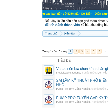
Chào mừng các bạn đến với Diễn đàn Cơ Điện - Diễn đàn Cơ điện là nơi 
Nếu đây là lần đầu tiên bạn ghé thăm dmec.
để trở thành thành viên
để bắt đầu đăng bá
Trang chủ
Diễn đàn
Trang 1 của 10 trang
1
2
3
4
5
6
→
TIÊU ĐỀ
Vì sao nên lựa chọn kính chắn g
thegioibaoholaodong
,
4 phút trước
,
Liên kết
SAI LẦM KỸ THUẬT PHỔ BIẾN
NHỎ
Pump Pro Bơm Công Nghiệp
,
5 phút trước
,
PUMP PRO TUYỂN GẤP KỸ TH
Pump Pro Bơm Công Nghiệp
,
7 phút trước
,