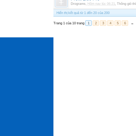
Drograms
,
Hôm nay lúc 06:21
,
Thông gió t
Hiển thị kết quả từ 1 đến 20 của 200
Trang 1 của 10 trang
1
2
3
4
5
6
→