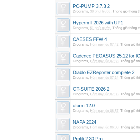
PC-PUMP 3.7.3 2
Drograms
,
38 phút trước
,
Thông gió thông 
Hypermill 2026 with UP1
Drograms
,
51 phút trước
,
Thông gió thông 
CAESES FFW 4
Drograms
,
Hôm nay lúc 07:42
,
Thông gió t
Cadence PEGASUS 25.12 for I
Drograms
,
Hôm nay lúc 07:33
,
Thông gió t
Diablo EZReporter complete 2
Drograms
,
Hôm nay lúc 07:14
,
Thông gió t
GT-SUITE 2026 2
Drograms
,
Hôm nay lúc 07:06
,
Thông gió t
qform 12.0
Drograms
,
Hôm nay lúc 06:57
,
Thông gió t
NAPA 2024
Drograms
,
Hôm nay lúc 06:30
,
Thông gió t
Profili 2.30 Pro