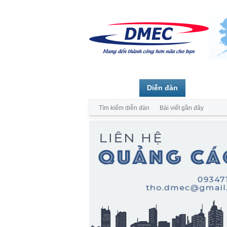
Trang chủ
Diễn đàn
Thành vi
Tìm kiếm diễn đàn
Bài viết gần đây