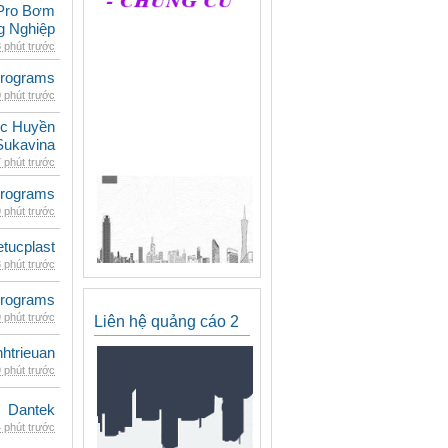
Pro Bơm
g Nghiệp
 phút trước
rograms
 phút trước
c Huyền
Sukavina
 phút trước
rograms
 phút trước
etucplast
 phút trước
rograms
 phút trước
Liên hệ quảng cáo 2
inhtrieuan
 phút trước
Dantek
 phút trước