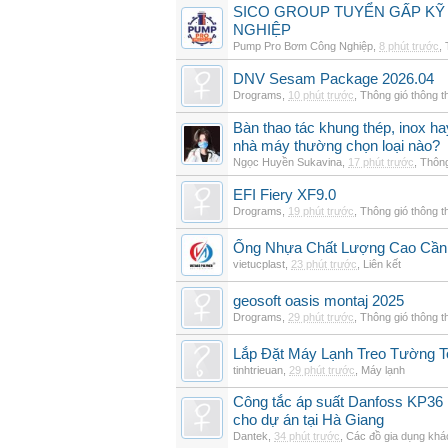
SICO GROUP TUYỂN GẤP KỸ 
NGHIỆP
Pump Pro Bơm Công Nghiệp
,
8 phút trước
,
DNV Sesam Package 2026.04
Drograms
,
10 phút trước
,
Thông gió thông 
Bàn thao tác khung thép, inox h
nhà máy thường chọn loại nào?
Ngọc Huyền Sukavina
,
17 phút trước
,
Thông
EFI Fiery XF9.0
Drograms
,
19 phút trước
,
Thông gió thông 
Ống Nhựa Chất Lượng Cao Cần
vietucplast
,
23 phút trước
,
Liên kết
geosoft oasis montaj 2025
Drograms
,
29 phút trước
,
Thông gió thông 
Lắp Đặt Máy Lạnh Treo Tường T
tinhtrieuan
,
29 phút trước
,
Máy lạnh
Công tắc áp suất Danfoss KP36 
cho dự án tại Hà Giang
Dantek
,
34 phút trước
,
Các đồ gia dụng khá