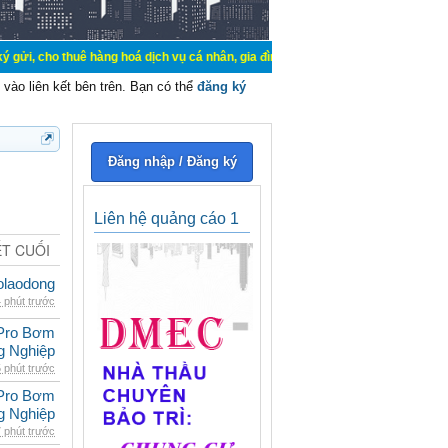
uê hàng hoá dịch vụ cá nhân, gia đình. Mua bán, ký gửi, cho thuê thiết bị hệ t
vào liên kết bên trên. Bạn có thể
đăng ký
Đăng nhập / Đăng ký
Liên hệ quảng cáo 1
ẾT CUỐI
olaodong
 phút trước
Pro Bơm
g Nghiệp
 phút trước
Pro Bơm
g Nghiệp
 phút trước