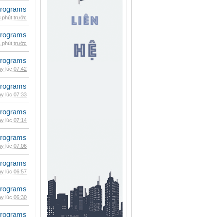
rograms
 phút trước
rograms
 phút trước
rograms
y lúc 07:42
rograms
y lúc 07:33
rograms
y lúc 07:14
rograms
y lúc 07:06
rograms
y lúc 06:57
rograms
y lúc 06:30
rograms