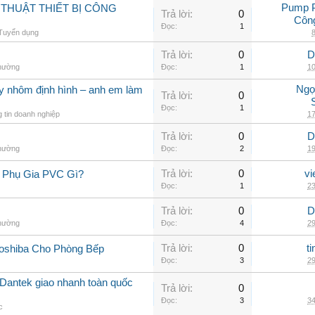
Pump 
THUẬT THIẾT BỊ CÔNG
Trả lời:
0
Côn
Đọc:
1
Tuyển dụng
8
Trả lời:
0
D
thường
Đọc:
1
10
Ngọ
ay nhôm định hình – anh em làm
Trả lời:
0
Đọc:
1
 tin doanh nghiệp
17
Trả lời:
0
D
thường
Đọc:
2
19
Trả lời:
0
vi
 Phụ Gia PVC Gì?
Đọc:
1
23
Trả lời:
0
D
thường
Đọc:
4
29
Trả lời:
0
t
oshiba Cho Phòng Bếp
Đọc:
3
29
Dantek giao nhanh toàn quốc
Trả lời:
0
Đọc:
3
34
c