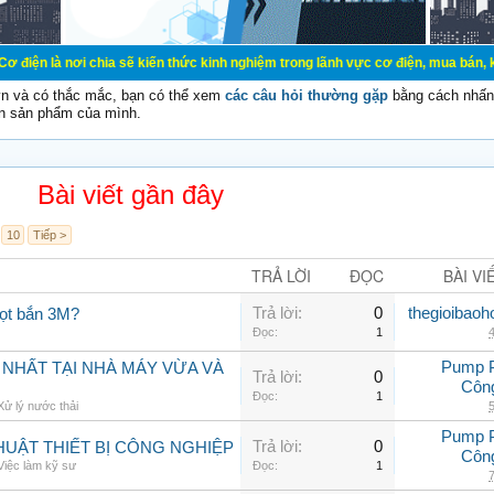
chia sẽ kiến thức kinh nghiệm trong lãnh vực cơ điện, mua bán, ký gửi, cho th
vn và có thắc mắc, bạn có thể xem
các câu hỏi thường gặp
bằng cách nhấn 
n sản phẩm của mình.
Bài viết gần đây
10
Tiếp >
TRẢ LỜI
ĐỌC
BÀI VI
Trả lời:
0
thegioibaoh
iọt bắn 3M?
Đọc:
1
4
Pump 
 NHẤT TẠI NHÀ MÁY VỪA VÀ
Trả lời:
0
Côn
Đọc:
1
Xử lý nước thải
5
Pump 
Trả lời:
0
UẬT THIẾT BỊ CÔNG NGHIỆP
Côn
Việc làm kỹ sư
Đọc:
1
7