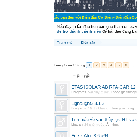
Chào mừng các bạn đến với Diễn đàn Cơ Điện - Diễn đàn Cơ điện là nơi
Nếu đây là lần đầu tiên bạn ghé thăm dmec.
để trở thành thành viên
để bắt đầu đăng bá
Trang chủ
Diễn đàn
Trang 1 của 10 trang
1
2
3
4
5
6
→
TIÊU ĐỀ
ETAS ISOLAR AB RTA-CAR 12.
Drograms
,
Vài giây trước
,
Thông gió thông 
LightSight2.3.1 2
Drograms
,
10 phút trước
,
Thông gió thông 
Tìm hiểu về van thủy lực HT và 
khatran
,
24 phút trước
,
Ẩm thực
Forsk Atoll 3.6 x64