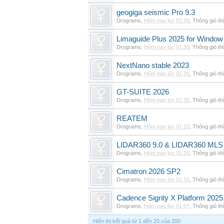
geogiga seismic Pro 9.3
Drograms
,
Hôm nay lúc 01:39
,
Thông gió t
Limaguide Plus 2025 for Window
Drograms
,
Hôm nay lúc 01:35
,
Thông gió t
NextNano stable 2023
Drograms
,
Hôm nay lúc 01:31
,
Thông gió t
GT-SUITE 2026
Drograms
,
Hôm nay lúc 01:30
,
Thông gió t
REATEM
Drograms
,
Hôm nay lúc 01:23
,
Thông gió t
LIDAR360 9.0 & LIDAR360 MLS 
Drograms
,
Hôm nay lúc 01:20
,
Thông gió t
Cimatron 2026 SP2
Drograms
,
Hôm nay lúc 01:15
,
Thông gió t
Cadence Sigrity X Platform 2025
Drograms
,
Hôm nay lúc 01:07
,
Thông gió t
Hiển thị kết quả từ 1 đến 20 của 200