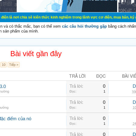
 chia sẽ kiến thức kinh nghiệm trong lãnh vực cơ điện, mua bán, ký gửi, cho th
vn và có thắc mắc, bạn có thể xem
các câu hỏi thường gặp
bằng cách nhấn 
n sản phẩm của mình.
Bài viết gần đây
10
Tiếp >
TRẢ LỜI
ĐỌC
BÀI VI
Trả lời:
0
D
3.0
thường
Đọc:
1
Và
Trả lời:
0
D
thường
Đọc:
1
10
Trả lời:
0
đặc điểm của nó
Đọc:
1
24
Trả lời:
0
D