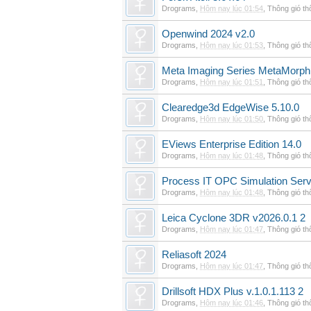
Drograms
,
Hôm nay lúc 01:54
,
Thông gió t
Openwind 2024 v2.0
Drograms
,
Hôm nay lúc 01:53
,
Thông gió t
Meta Imaging Series MetaMorph
Drograms
,
Hôm nay lúc 01:51
,
Thông gió t
Clearedge3d EdgeWise 5.10.0
Drograms
,
Hôm nay lúc 01:50
,
Thông gió t
EViews Enterprise Edition 14.0
Drograms
,
Hôm nay lúc 01:48
,
Thông gió t
Process IT OPC Simulation Serv
Drograms
,
Hôm nay lúc 01:48
,
Thông gió t
Leica Cyclone 3DR v2026.0.1 2
Drograms
,
Hôm nay lúc 01:47
,
Thông gió t
Reliasoft 2024
Drograms
,
Hôm nay lúc 01:47
,
Thông gió t
Drillsoft HDX Plus v.1.0.1.113 2
Drograms
,
Hôm nay lúc 01:46
,
Thông gió t