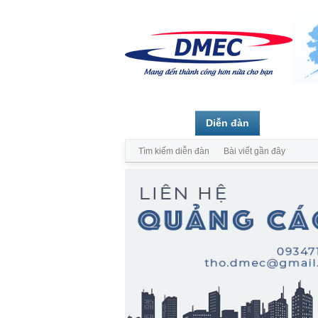
Trang chủ
Diễn đàn
Thành vi
Tìm kiếm diễn đàn
Bài viết gần đây