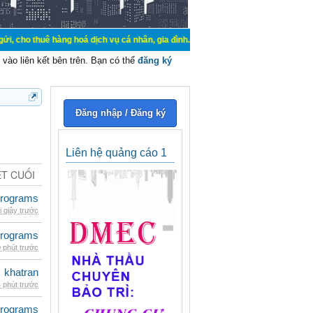
uê hàng hoá dịch vụ cá nhân, gia đình. Mua bán, ký gửi, cho thuê thiết bị hệ 
vào liên kết bên trên. Bạn có thể
đăng ký
Đăng nhập / Đăng ký
Liên hệ quảng cáo 1
ẾT CUỐI
rograms
i giây trước
rograms
 phút trước
khatran
 phút trước
rograms