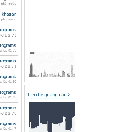
 phút trước
khatran
 phút trước
rograms
y lúc 01:54
rograms
y lúc 01:53
rograms
y lúc 01:51
rograms
y lúc 01:50
rograms
Liên hệ quảng cáo 2
y lúc 01:48
rograms
y lúc 01:48
rograms
y lúc 01:47