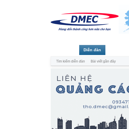
Trang chủ
Diễn đàn
Thành vi
Tìm kiếm diễn đàn
Bài viết gần đây