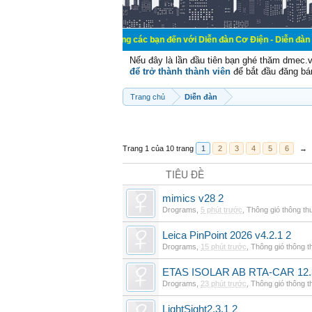
Chào mừng các bạn đến với Diễn đàn Cơ Điện - Diễn đàn Cơ điện là nơi
Nếu đây là lần đầu tiên bạn ghé thăm dmec.
để trở thành thành viên
để bắt đầu đăng bá
Trang chủ
Diễn đàn
Trang 1 của 10 trang
1
2
3
4
5
6
→
TIÊU ĐỀ
mimics v28 2
Drograms
,
5 phút trước
,
Thông gió thông t
Leica PinPoint 2026 v4.2.1 2
Drograms
,
15 phút trước
,
Thông gió thông 
ETAS ISOLAR AB RTA-CAR 12.
Drograms
,
23 phút trước
,
Thông gió thông 
LightSight2.3.1 2