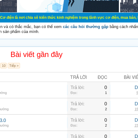
 chia sẽ kiến thức kinh nghiệm trong lãnh vực cơ điện, mua bán, ký gửi, cho t
vn và có thắc mắc, bạn có thể xem
các câu hỏi thường gặp
bằng cách nhấn 
n sản phẩm của mình.
Bài viết gần đây
10
Tiếp >
TRẢ LỜI
ĐỌC
BÀI VI
Trả lời:
0
D
hường
Đọc:
1
5
Trả lời:
0
D
thường
Đọc:
2
15
Trả lời:
0
D
3.0
thường
Đọc:
2
23
Trả lời:
0
D