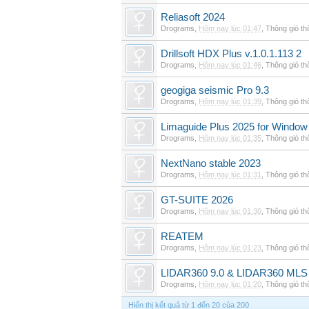
Reliasoft 2024
Drograms
,
Hôm nay lúc 01:47
,
Thông gió t
Drillsoft HDX Plus v.1.0.1.113 2
Drograms
,
Hôm nay lúc 01:46
,
Thông gió t
geogiga seismic Pro 9.3
Drograms
,
Hôm nay lúc 01:39
,
Thông gió t
Limaguide Plus 2025 for Window
Drograms
,
Hôm nay lúc 01:35
,
Thông gió t
NextNano stable 2023
Drograms
,
Hôm nay lúc 01:31
,
Thông gió t
GT-SUITE 2026
Drograms
,
Hôm nay lúc 01:30
,
Thông gió t
REATEM
Drograms
,
Hôm nay lúc 01:23
,
Thông gió t
LIDAR360 9.0 & LIDAR360 MLS 
Drograms
,
Hôm nay lúc 01:20
,
Thông gió t
Hiển thị kết quả từ 1 đến 20 của 200