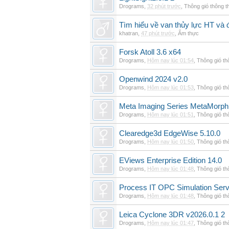
Drograms
,
32 phút trước
,
Thông gió thông 
Tìm hiểu về van thủy lực HT và 
khatran
,
47 phút trước
,
Ẩm thực
Forsk Atoll 3.6 x64
Drograms
,
Hôm nay lúc 01:54
,
Thông gió t
Openwind 2024 v2.0
Drograms
,
Hôm nay lúc 01:53
,
Thông gió t
Meta Imaging Series MetaMorph
Drograms
,
Hôm nay lúc 01:51
,
Thông gió t
Clearedge3d EdgeWise 5.10.0
Drograms
,
Hôm nay lúc 01:50
,
Thông gió t
EViews Enterprise Edition 14.0
Drograms
,
Hôm nay lúc 01:48
,
Thông gió t
Process IT OPC Simulation Serv
Drograms
,
Hôm nay lúc 01:48
,
Thông gió t
Leica Cyclone 3DR v2026.0.1 2
Drograms
,
Hôm nay lúc 01:47
,
Thông gió t