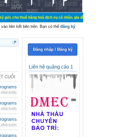
huê hàng hoá dịch vụ cá nhân, gia đình. Mua bán, ký gửi, cho thuê thiết bị hệ 
vào liên kết bên trên. Bạn có thể
đăng ký
Đăng nhập / Đăng ký
Liên hệ quảng cáo 1
ẾT CUỐI
rograms
 phút trước
rograms
 phút trước
rograms
 phút trước
rograms